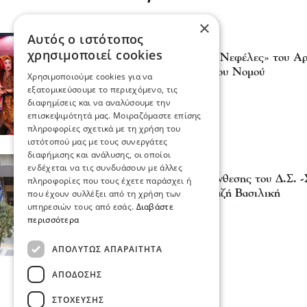
×
Αυτός ο ιστότοπος
Σερραικά Νέα
χρησιμοποιεί cookies
ΔΗΠΕΘΕ Σερρών- Οι «Νεφέλες» του Αρι
ταξίδι τους στα χωριά του Νομού
Χρησιμοποιούμε cookies για να
24 Ιου 2026, 19:53
εξατομικεύσουμε το περιεχόμενο, τις
διαφημίσεις και να αναλύσουμε την
επισκεψιμότητά μας. Μοιραζόμαστε επίσης
πληροφορίες σχετικά με τη χρήση του
ιστότοπού μας με τους συνεργάτες
διαφήμισης και ανάλυσης, οι οποίοι
Σχόλια και...άλλα
ενδέχεται να τις συνδυάσουν με άλλες
Ανασυγκρότηση της σύνθεσης του Δ.Σ.
πληροφορίες που τους έχετε παράσχει ή
ΔΣ - Πρόεδρος η Πανταζή Βασιλική
που έχουν συλλέξει από τη χρήση των
υπηρεσιών τους από εσάς.
Διαβάστε
21 Ιου 2026, 18:11
περισσότερα
ΑΠΟΛΎΤΩΣ ΑΠΑΡΑΊΤΗΤΑ
ΑΠΌΔΟΣΗΣ
ΣΤΌΧΕΥΣΗΣ