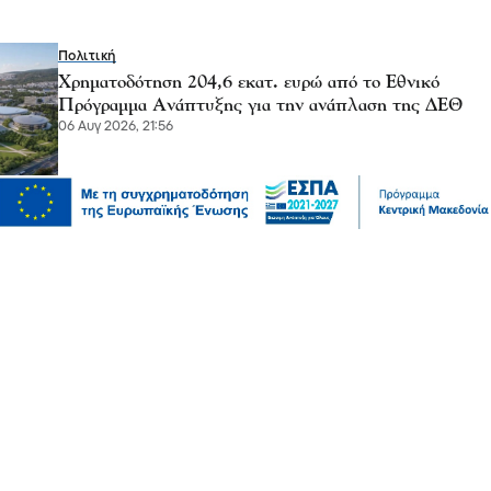
Πολιτική
Χρηματοδότηση 204,6 εκατ. ευρώ από το Εθνικό
Πρόγραμμα Ανάπτυξης για την ανάπλαση της ΔΕΘ
06 Αυγ 2026, 21:56
Επικαιρότητα
Θεσσαλονίκη: Παράσυρση πεζού από ΙΧ στον
Δενδροπόταμο - Μεταφέρθηκε στο νοσοκομείο
06 Αυγ 2026, 20:18
Επικαιρότητα
Τουλάχιστον 25 τραυματίες, οι επτά σοβαρά, από
σύγκρουση δύο τραμ στο Γκελζενκίρχεν της Γερμανίας
06 Αυγ 2026, 20:16
Επικαιρότητα