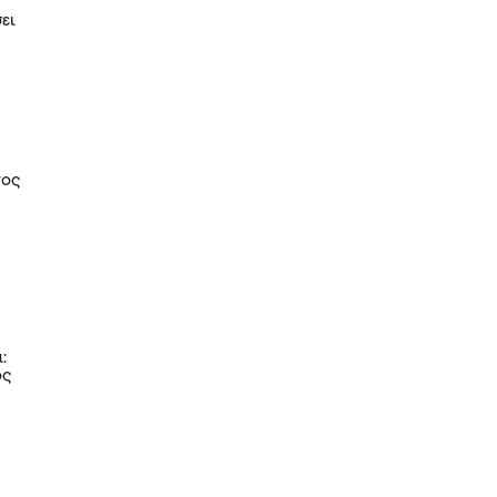
ει
νος
,
:
ος
,