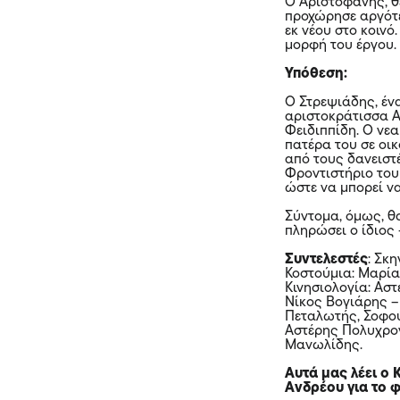
Ο Αριστοφάνης, θ
προχώρησε αργότε
εκ νέου στο κοινό
μορφή του έργου
Υπόθεση:
Ο Στρεψιάδης, έν
αριστοκράτισσα Α
Φειδιππίδη. Ο νε
πατέρα του σε οι
από τους δανειστέ
Φροντιστήριο του 
ώστε να μπορεί να
Σύντομα, όμως, θ
πληρώσει ο ίδιος
Συντελεστές
: Σκ
Κοστούμια: Μαρία
Κινησιολογία: Ασ
Νίκος Βογιάρης –
Πεταλωτής, Σοφού
Αστέρης Πολυχρον
Μανωλίδης.
Αυτά μας λέει ο
Ανδρέου για το 