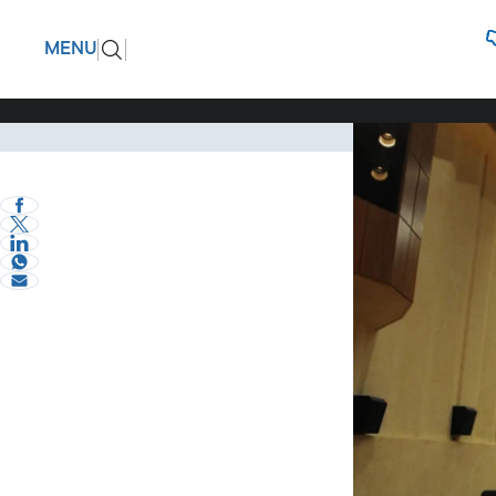
Από το Δ
ΠΙΣΩ
MENU
«Νεφέλες
Τη σκηνοθεσία τη
Σερραικά Νέα
πορεία στον χώρο
ΘΕΜΗΣ ΠΕΤΑΛΩΤΗΣ