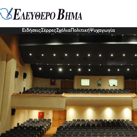
ΗΠΕΘΕ Σερρών για το "Καλοκαίρ
» του Αριστοφάνη
ς παράστασης υπογράφει η καταξιωμένη ηθοποιός και σκηνοθέ
 του θεάτρου
Ειδήσεις
Σέρρες
Σχόλια
Πολιτική
Ψυχαγωγία
03 Ιου 2026, 20:02