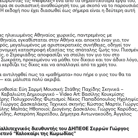
εωρώντας τις «Νεφέλες» ένα από τα σημαντικότερα έργα του,
ρα σε ουσιαστική αναθεώρησή του, με σκοπό να το παρουσιάσ
. Η εκδοχή που έχει διασωθεί έως σήμερα είναι η δεύτερη αυτή
.
ας ηλικιωμένος Αθηναίος χωρικός, παντρεμένος με
θηναία, εγκαθίσταται στην Αθήνα και αποκτά έναν γιο, τον
αρός, μεγαλωμένος με αριστοκρατικές συνήθειες, οδηγεί τον
κονομική καταστροφή εξαιτίας της σπάταλης ζωής του. Πιεσμέ
ς, ο Στρεψιάδης αποφασίζει να στείλει τον γιο του στο
Σωκράτη, προκειμένου να μάθει τον δίκαιο και τον άδικο λόγο
 κερδίζει τις δίκες και να απαλλαγεί από τα χρέη του.
α αντιληφθεί πως τα «μαθήματα» που πήρε ο γιος του θα τα
 — και μάλιστα πολύ ακριβά.
ηνοθεσία: Εύη Σαρμή Μουσική: Στάθης Παχίδης Σκηνικά –
 Καβαλιώτη Δημιουργικό – Video Art: Βασίλης Κουκμίσης
τέρης Πολυχρονίδης Φωτισμοί: Νίκος Παπαδόπουλος Ηχοληψία
 Γιώργος Δασκαλάκης Τεχνικοί σκηνής: Κώστας Μαρτίν, Γιώργ
λης Μαλτάς Ηθοποιοί: Διογένης Δασκάλου, Γιώργος Καρύδας
ίδης, Αστερόπη Χαριτίδου, Δήμητρα Αντωνακούδη, Άγγελος
 Καλλιτεχνικός διευθυντής του ΔΗΠΕΘΕ Σερρών Γιώργος
φετινό “Καλοκαίρι της Κωμωδίας”