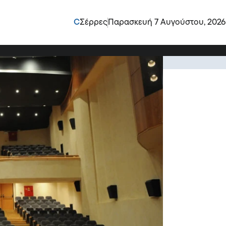
ι της Κωμωδίας οι
C
Σέρρες
Παρασκευή 7 Αυγούστου, 2026
της Εύη Σαρμή με μακρά και δημιουργική