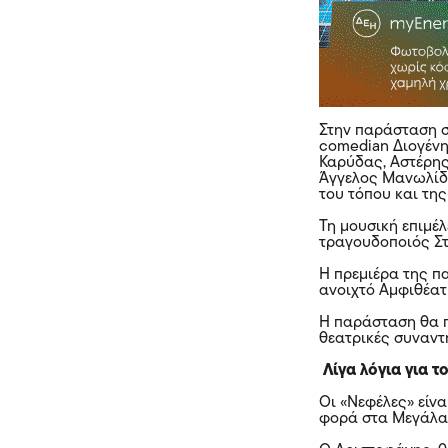
Στην παράσταση σ
comedian Διογένη
Καρύδας, Αστέρης
Άγγελος Μανωλίδη
του τόπου και τη
Τη μουσική επιμέ
τραγουδοποιός Σ
Η πρεμιέρα της πα
ανοιχτό Αμφιθέατ
Η παράσταση θα π
θεατρικές συναντ
Λίγα λόγια για τ
Οι «Νεφέλες» είν
φορά στα Μεγάλα 