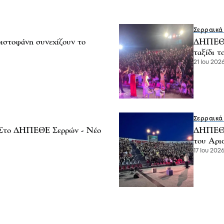
Σερραικά
στοφάνη συνεχίζουν το
ΔΗΠΕΘΕ 
ταξίδι τ
21 Ιου 2026
Σερραικά
 -Στο ΔΗΠΕΘΕ Σερρών - Νέο
ΔΗΠΕΘΕ 
του Αρι
17 Ιου 2026