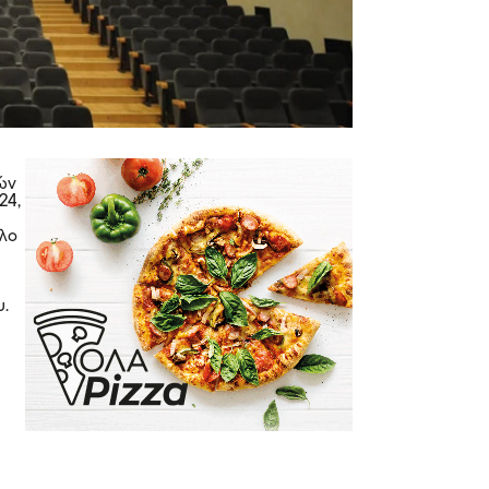
ών
24,
τλο
υ.