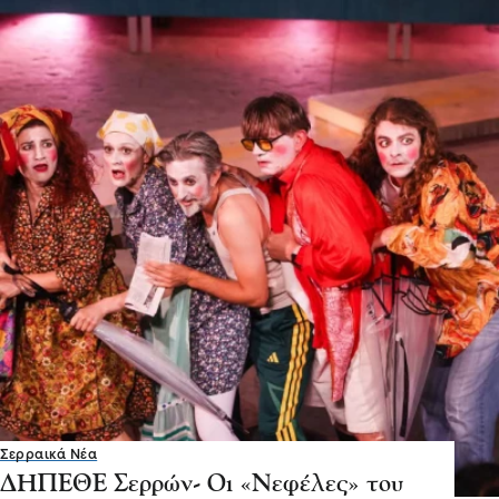
Σερραικά Νέα
ΔΗΠΕΘΕ Σερρών- Οι «Νεφέλες» του