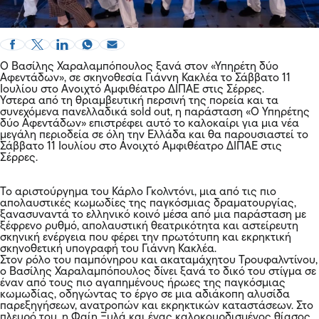
Ο Βασίλης Χαραλαμπόπουλος ξανά στον «Υπηρέτη δύο
Αφεντάδων», σε σκηνοθεσία Γιάννη Κακλέα το Σάββατο 11
Ιουλίου στο Ανοιχτό Αμφιθέατρο ΔΙΠΑΕ στις Σέρρες.
Ύστερα από τη θριαμβευτική περσινή της πορεία και τα
συνεχόμενα πανελλαδικά sold out, η παράσταση «Ο Υπηρέτης
δύο Αφεντάδων» επιστρέφει αυτό το καλοκαίρι για μια νέα
μεγάλη περιοδεία σε όλη την Ελλάδα και θα παρουσιαστεί το
Σάββατο 11 Ιουλίου στο Ανοιχτό Αμφιθέατρο ΔΙΠΑΕ στις
Σέρρες.
Το αριστούργημα του Κάρλο Γκολντόνι, μια από τις πιο
απολαυστικές κωμωδίες της παγκόσμιας δραματουργίας,
ξανασυναντά το ελληνικό κοινό μέσα από μια παράσταση με
ξέφρενο ρυθμό, απολαυστική θεατρικότητα και αστείρευτη
σκηνική ενέργεια που φέρει την πρωτότυπη και εκρηκτική
σκηνοθετική υπογραφή του Γιάννη Κακλέα.
Στον ρόλο του παμπόνηρου και ακαταμάχητου Τρουφαλντίνου,
ο Βασίλης Χαραλαμπόπουλος δίνει ξανά το δικό του στίγμα σε
έναν από τους πιο αγαπημένους ήρωες της παγκόσμιας
κωμωδίας, οδηγώντας το έργο σε μια αδιάκοπη αλυσίδα
παρεξηγήσεων, ανατροπών και εκρηκτικών καταστάσεων. Στο
πλευρό του, η Φαίη Ξυλά και ένας καλοκουρδισμένος θίασος