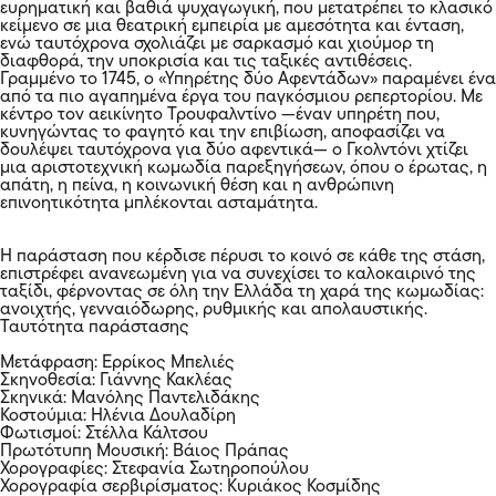
ευρηματική και βαθιά ψυχαγωγική, που μετατρέπει το κλασικό
κείμενο σε μια θεατρική εμπειρία με αμεσότητα και ένταση,
ενώ ταυτόχρονα σχολιάζει με σαρκασμό και χιούμορ τη
διαφθορά, την υποκρισία και τις ταξικές αντιθέσεις.
Γραμμένο το 1745, ο «Υπηρέτης δύο Αφεντάδων» παραμένει ένα
από τα πιο αγαπημένα έργα του παγκόσμιου ρεπερτορίου. Με
κέντρο τον αεικίνητο Τρουφαλντίνο —έναν υπηρέτη που,
κυνηγώντας το φαγητό και την επιβίωση, αποφασίζει να
δουλέψει ταυτόχρονα για δύο αφεντικά— ο Γκολντόνι χτίζει
μια αριστοτεχνική κωμωδία παρεξηγήσεων, όπου ο έρωτας, η
απάτη, η πείνα, η κοινωνική θέση και η ανθρώπινη
επινοητικότητα μπλέκονται ασταμάτητα.
Η παράσταση που κέρδισε πέρυσι το κοινό σε κάθε της στάση,
επιστρέφει ανανεωμένη για να συνεχίσει το καλοκαιρινό της
ταξίδι, φέρνοντας σε όλη την Ελλάδα τη χαρά της κωμωδίας:
ανοιχτής, γενναιόδωρης, ρυθμικής και απολαυστικής.
Ταυτότητα παράστασης
Μετάφραση: Ερρίκος Μπελιές
Σκηνοθεσία: Γιάννης Κακλέας
Σκηνικά: Μανόλης Παντελιδάκης
Κοστούμια: Ηλένια Δουλαδίρη
Φωτισμοί: Στέλλα Κάλτσου
Πρωτότυπη Μουσική: Βάιος Πράπας
Χορογραφίες: Στεφανία Σωτηροπούλου
Χορογραφία σερβιρίσματος: Κυριάκος Κοσμίδης