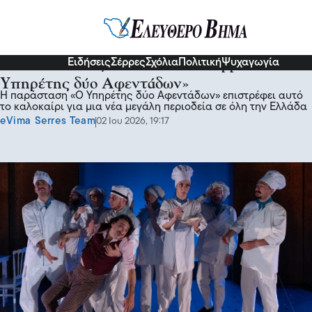
Σερραικά Νέα
Ειδήσεις
Σέρρες
Σχόλια
Πολιτική
Ψυχαγωγία
Το Σάββατο 11/7 στο ΔΙΠΑΕ Σερρών- «Ο
Υπηρέτης δύο Αφεντάδων»
Η παράσταση «Ο Υπηρέτης δύο Αφεντάδων» επιστρέφει αυτό
το καλοκαίρι για μια νέα μεγάλη περιοδεία σε όλη την Ελλάδα
eVima Serres Team
02 Ιου 2026, 19:17