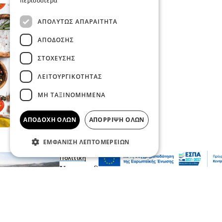
περισσότερα
ΑΠΟΛΎΤΩΣ ΑΠΑΡΑΊΤΗΤΑ
ΑΠΌΔΟΣΗΣ
ΣΤΌΧΕΥΣΗΣ
ΛΕΙΤΟΥΡΓΙΚΌΤΗΤΑΣ
ΜΗ ΤΑΞΙΝΟΜΗΜΈΝΑ
ΑΠΟΔΟΧΉ ΌΛΩΝ
ΑΠΌΡΡΙΨΗ ΌΛΩΝ
ΕΜΦΆΝΙΣΗ ΛΕΠΤΟΜΕΡΕΙΏΝ
Πολιτική
Χρηματοδότηση 204,6 εκατ. ευρώ από το
Εθνικό Πρόγραμμα Ανάπτυξης για την
ανάπλαση της ΔΕΘ
πριν 19 λεπτά