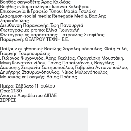
Βοηθός σκηνοθέτη: Άρης Κακλέας
Βοηθός ενδυματολόγου: Ιωάννα Καλαβρού
Επικοινωνία & Γραφείο Τύπου: Μαρία Τσολάκη
Διαφήμιση-social media: Renegade Media, Βασίλης
Ζαρκαδούλας
Διεύθυνση Παραγωγής: Έφη Πανουργιά
Φωτογραφίες promo: Ελίνα Γιουνανλή
Φωτογραφίες παράστασης: Πάτροκλος Σκαφίδας
Παραγωγή: ΘΕΑΤΡΟΥ ΤΕΧΝΗ Ε.Ε.
Παίζουν οι ηθοποιοί: Βασίλης Χαραλαμπόπουλος, Φαίη Ξυλά,
Γιωργής Τσαμπουράκης
, Γιώργος Ψυχογυιός, Άρης Κακλέας, Φραγκίσκη Μουστάκη,
Μένη Κωνσταντινίδου, Πάνος Παπαϊωάννου, Βαγγέλης
Δαούσης, Στεφανία Σωτηροπούλου, Γαβριέλα Αντωνοπούλου,
Δημήτρης Σταυριανόπουλος, Νίκος Μυλωνόπουλος
Μουσικός επί σκηνής: Βάιος Πράπας
Ημέρα: Σάββατο 11 Ιουλίου
Ώρα: 21:30
Ανοιχτό Αμφιθέατρο ΔΙΠΑΕ
ΣΕΡΡΕΣ