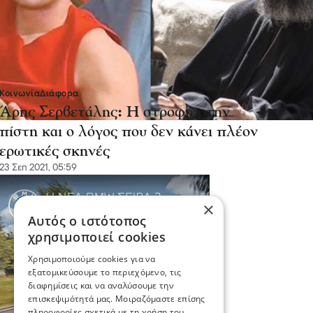
Κοινωνία
Διάφορα
Άρης Σερβετάλης: Η στροφή στην
πίστη και ο λόγος που δεν κάνει πλέον
ερωτικές σκηνές
23 Σεπ 2021, 05:59
×
Αυτός ο ιστότοπος
χρησιμοποιεί cookies
Χρησιμοποιούμε cookies για να
εξατομικεύσουμε το περιεχόμενο, τις
διαφημίσεις και να αναλύσουμε την
επισκεψιμότητά μας. Μοιραζόμαστε επίσης
πληροφορίες σχετικά με τη χρήση του