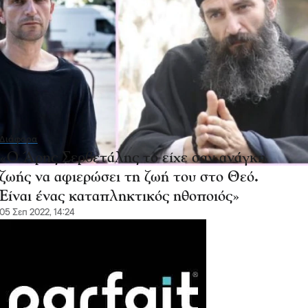
Διάφορα
«Ο Άρης Σερβετάλης το είχε σαν ανάγκη
ζωής να αφιερώσει τη ζωή του στο Θεό.
Είναι ένας καταπληκτικός ηθοποιός»
05 Σεπ 2022, 14:24