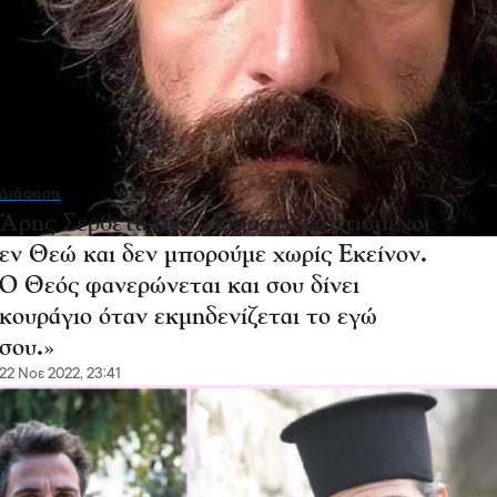
Διάφορα
Άρης Σερβετάλης: «Είμαστε βαπτισμένοι
εν Θεώ και δεν μπορούμε χωρίς Εκείνον.
Ο Θεός φανερώνεται και σου δίνει
κουράγιο όταν εκμηδενίζεται το εγώ
σου.»
22 Νοε 2022, 23:41