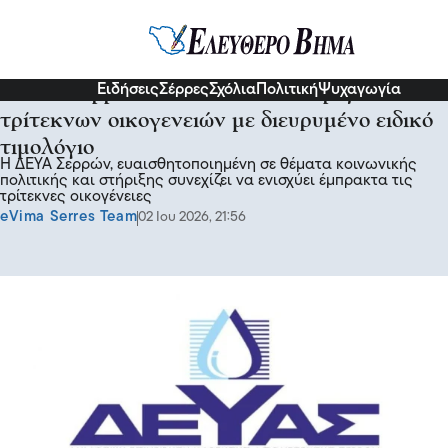
Σερραικά Νέα
Ειδήσεις
Σέρρες
Σχόλια
Πολιτική
Ψυχαγωγία
ΔΕΥΑ Σερρών- Ενισχύεται η στήριξη των
τρίτεκνων οικογενειών με διευρυμένο ειδικό
τιμολόγιο
Η ΔΕΥΑ Σερρών, ευαισθητοποιημένη σε θέματα κοινωνικής
πολιτικής και στήριξης συνεχίζει να ενισχύει έμπρακτα τις
τρίτεκνες οικογένειες
eVima Serres Team
02 Ιου 2026, 21:56