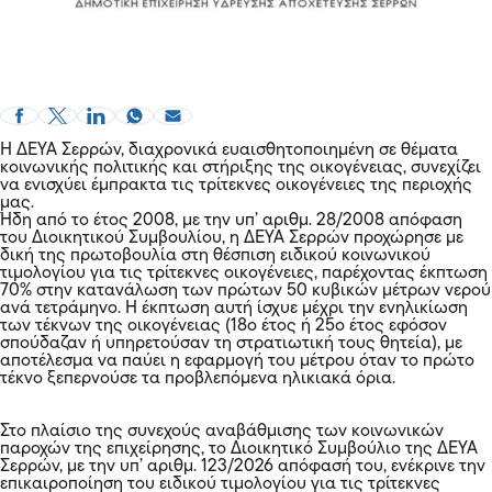
Η ΔΕΥΑ Σερρών, διαχρονικά ευαισθητοποιημένη σε θέματα
κοινωνικής πολιτικής και στήριξης της οικογένειας, συνεχίζει
να ενισχύει έμπρακτα τις τρίτεκνες οικογένειες της περιοχής
μας.
Ήδη από το έτος 2008, με την υπ’ αριθμ. 28/2008 απόφαση
του Διοικητικού Συμβουλίου, η ΔΕΥΑ Σερρών προχώρησε με
δική της πρωτοβουλία στη θέσπιση ειδικού κοινωνικού
τιμολογίου για τις τρίτεκνες οικογένειες, παρέχοντας έκπτωση
70% στην κατανάλωση των πρώτων 50 κυβικών μέτρων νερού
ανά τετράμηνο. Η έκπτωση αυτή ίσχυε μέχρι την ενηλικίωση
των τέκνων της οικογένειας (18ο έτος ή 25ο έτος εφόσον
σπούδαζαν ή υπηρετούσαν τη στρατιωτική τους θητεία), με
αποτέλεσμα να παύει η εφαρμογή του μέτρου όταν το πρώτο
τέκνο ξεπερνούσε τα προβλεπόμενα ηλικιακά όρια.
Στο πλαίσιο της συνεχούς αναβάθμισης των κοινωνικών
παροχών της επιχείρησης, το Διοικητικό Συμβούλιο της ΔΕΥΑ
Σερρών, με την υπ’ αριθμ. 123/2026 απόφασή του, ενέκρινε την
επικαιροποίηση του ειδικού τιμολογίου για τις τρίτεκνες