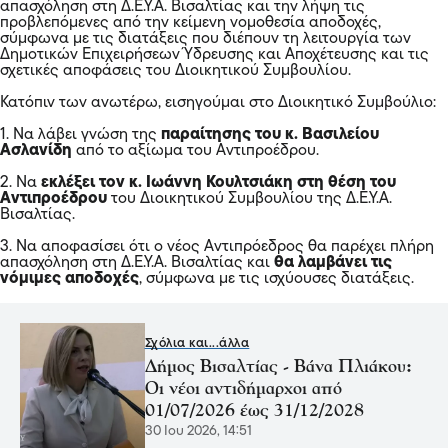
απασχόληση στη Δ.Ε.Υ.Α. Βισαλτίας και την λήψη τις
προβλεπόμενες από την κείμενη νομοθεσία αποδοχές,
σύμφωνα με τις διατάξεις που διέπουν τη λειτουργία των
Δημοτικών Επιχειρήσεων Ύδρευσης και Αποχέτευσης και τις
σχετικές αποφάσεις του Διοικητικού Συμβουλίου.
Κατόπιν των ανωτέρω, εισηγούμαι στο Διοικητικό Συμβούλιο:
1. Να λάβει γνώση της
παραίτησης του κ. Βασιλείου
Ασλανίδη
από το αξίωμα του Αντιπροέδρου.
2. Να
εκλέξει τον κ. Ιωάννη Κουλτσιάκη στη θέση του
Αντιπροέδρου
του Διοικητικού Συμβουλίου της Δ.Ε.Υ.Α.
Βισαλτίας.
3. Να αποφασίσει ότι ο νέος Αντιπρόεδρος θα παρέχει πλήρη
απασχόληση στη Δ.Ε.Υ.Α. Βισαλτίας και
θα λαμβάνει τις
νόμιμες αποδοχές
, σύμφωνα με τις ισχύουσες διατάξεις.
Σχόλια και...άλλα
Δήμος Βισαλτίας - Βάνα Πλιάκου:
Οι νέοι αντιδήμαρχοι από
01/07/2026 έως 31/12/2028
30 Ιου 2026, 14:51