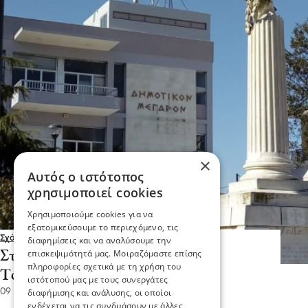
×
Αυτός ο ιστότοπος
χρησιμοποιεί cookies
Χρησιμοποιούμε cookies για να
εξατομικεύσουμε το περιεχόμενο, τις
Σχόλια και...άλλα
διαφημίσεις και να αναλύσουμε την
επισκεψιμότητά μας. Μοιραζόμαστε επίσης
Στο Δήμο Βισαλτίας επανεκλογή
πληροφορίες σχετικά με τη χρήση του
Τσέλιου στο Δημοτικό Συμβούλιο
ιστότοπού μας με τους συνεργάτες
09 Ιου 2026, 18:15
διαφήμισης και ανάλυσης, οι οποίοι
ενδέχεται να τις συνδυάσουν με άλλες