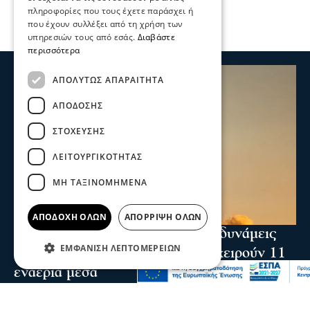
πληροφορίες που τους έχετε παράσχει ή
που έχουν συλλέξει από τη χρήση των
υπηρεσιών τους από εσάς.
Διαβάστε
περισσότερα
ΑΠΟΛΎΤΩΣ ΑΠΑΡΑΊΤΗΤΑ
ΑΠΌΔΟΣΗΣ
ΣΤΌΧΕΥΣΗΣ
ΛΕΙΤΟΥΡΓΙΚΌΤΗΤΑΣ
ΜΗ ΤΑΞΙΝΟΜΗΜΈΝΑ
ΑΠΟΔΟΧΉ ΌΛΩΝ
ΑΠΌΡΡΙΨΗ ΌΛΩΝ
Ενισχύθηκαν οι πυροσβεστικές δυνάμεις
ΕΜΦΆΝΙΣΗ ΛΕΠΤΟΜΕΡΕΙΏΝ
στη φωτιά στην Κορινθία - Επιχειρούν 11
εναέρια μέσα
Ενισχύθηκαν οι πυροσβεστικές δυνάμεις που επιχειρούν
στην πυρκαγιά που έχει ξεσπάσει σε αγροτοδασική