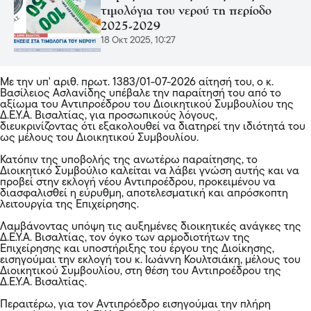
τιμολόγια του νερού τη περίοδο
2025-2029
18 Οκτ 2025, 10:27
Με την υπ' αριθ. πρωτ. 1383/01-07-2026 αίτησή του, ο κ.
Βασίλειος Ασλανίδης υπέβαλε την παραίτησή του από το
αξίωμα του Αντιπροέδρου του Διοικητικού Συμβουλίου της
Δ.Ε.Υ.Α. Βισαλτίας, για προσωπικούς λόγους,
διευκρινίζοντας ότι εξακολουθεί να διατηρεί την ιδιότητά του
ως μέλους του Διοικητικού Συμβουλίου.
Κατόπιν της υποβολής της ανωτέρω παραίτησης, το
Διοικητικό Συμβούλιο καλείται να λάβει γνώση αυτής και να
προβεί στην εκλογή νέου Αντιπροέδρου, προκειμένου να
διασφαλισθεί η εύρυθμη, αποτελεσματική και απρόσκοπτη
λειτουργία της Επιχείρησης.
Λαμβάνοντας υπόψη τις αυξημένες διοικητικές ανάγκες της
Δ.Ε.Υ.Α. Βισαλτίας, τον όγκο των αρμοδιοτήτων της
Επιχείρησης και υποστήριξης του έργου της Διοίκησης,
εισηγούμαι την εκλογή του κ. Ιωάννη Κουλτσιάκη, μέλους του
Διοικητικού Συμβουλίου, στη θέση του Αντιπροέδρου της
Δ.Ε.Υ.Α. Βισαλτίας.
Περαιτέρω, για τον Αντιπρόεδρο εισηγούμαι την πλήρη