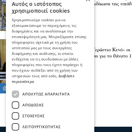
Αυτός ο ιστότοπος
Σχολείο μετατέθηκε η εκδίκαση της υπόθ
χρησιμοποιεί cookies
07 Φεβ 2026, 19:26
Χρησιμοποιούμε cookies για να
εξατομικεύσουμε το περιεχόμενο, τις
διαφημίσεις και να αναλύσουμε την
επισκεψιμότητά μας. Μοιραζόμαστε επίσης
πληροφορίες σχετικά με τη χρήση του
Σχόλια και...άλλα
ιστότοπού μας με τους συνεργάτες
Παύλος Πουλιάκας: «Τεράστιο Κενό» οι 
διαφήμισης και ανάλυσης, οι οποίοι
Σερρών από την απόφαση για το θάνατο 
ενδέχεται να τις συνδυάσουν με άλλες
01 Ιου 2025, 18:24
πληροφορίες που τους έχετε παράσχει ή
που έχουν συλλέξει από τη χρήση των
υπηρεσιών τους από εσάς.
Διαβάστε
περισσότερα
ΑΠΟΛΎΤΩΣ ΑΠΑΡΑΊΤΗΤΑ
ΑΠΌΔΟΣΗΣ
ΣΤΌΧΕΥΣΗΣ
ΛΕΙΤΟΥΡΓΙΚΌΤΗΤΑΣ