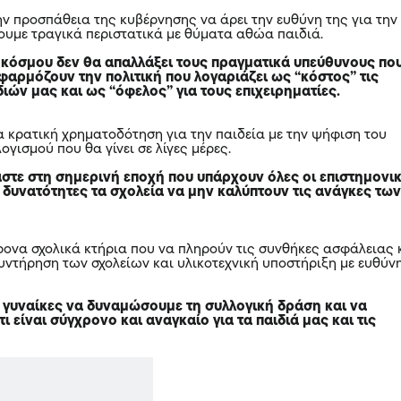
ην προσπάθεια της κυβέρνησης να άρει την ευθύνη της για την
ουμε τραγικά περιστατικά με θύματα αθώα παιδιά.
 κόσμου δεν θα απαλλάξει τους πραγματικά υπεύθυνους πο
εφαρμόζουν την πολιτική που λογαριάζει ως “κόστος” τις
ιών μας και ως “όφελος” για τους επιχειρηματίες.
α κρατική χρηματοδότηση για την παιδεία με την ψήφιση του
γισμού που θα γίνει σε λίγες μέρες.
στε στη σημερινή εποχή που υπάρχουν όλες οι επιστημονι
 δυνατότητες τα σχολεία να μην καλύπτουν τις ανάγκες τω
ρονα σχολικά κτήρια που να πληρούν τις συνθήκες ασφάλειας 
συντήρηση των σχολείων και υλικοτεχνική υποστήριξη με ευθύν
ς γυναίκες να δυναμώσουμε τη συλλογική δράση και να
τι είναι σύγχρονο και αναγκαίο για τα παιδιά μας και τις