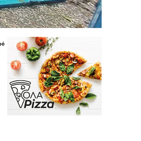
Ε
ρό
η