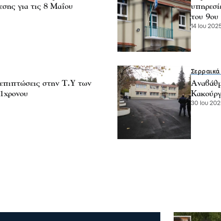
εσης για τις 8 Μαΐου
υπηρεσί
του 9ου
14 Ιου 2025
Σερραικά
επιπτώσεις στην Τ.Υ των
Αναβάθμ
11χρονου
Κακούργ
30 Ιου 202