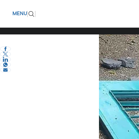
Δημοκρατ
ΠΙΣΩ
MENU
μετακύλι
eVima Serres Team
0
Σερραικά Νέα