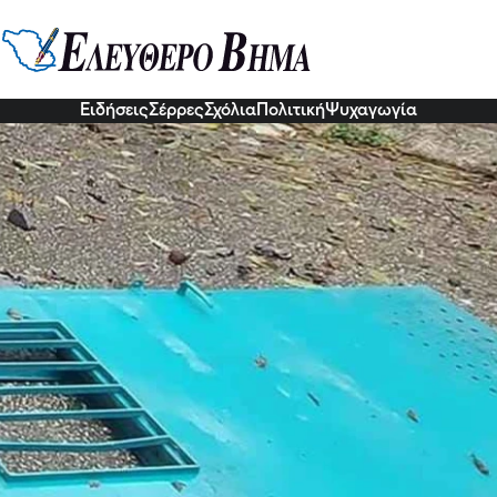
ικός Σύλλογος Γυναικών Σερρών
σης της υπαιτιότητας υποτιμάει 
7 Δεκ 2022, 15:06
Ειδήσεις
Σέρρες
Σχόλια
Πολιτική
Ψυχαγωγία