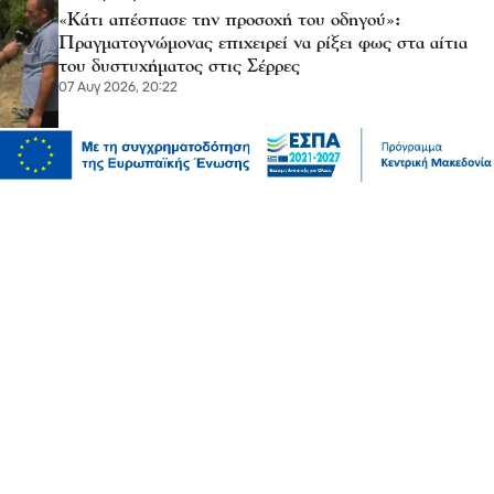
«Κάτι απέσπασε την προσοχή του οδηγού»:
Πραγματογνώμονας επιχειρεί να ρίξει φως στα αίτια
του δυστυχήματος στις Σέρρες
07 Αυγ 2026, 20:22
Μόδα
10 συμβουλές για να διατηρείτε τα ρούχα σας σαν
καινούργια
07 Αυγ 2026, 20:17
Ψυχαγωγία
Αθλητικά
Ισπανία – Ελλάδα 96-86: Στην παράταση «λύγισε» η
Εθνική Παίδων στην πρεμιέρα του Eurobasket U16
07 Αυγ 2026, 20:01
Επικαιρότητα
Καιρός αύριο: Άνεμοι 5 μποφόρ στην Αττική, έως 39
βαθμούς η θερμοκρασία στη χώρα – Πού θα βρέξει
07 Αυγ 2026, 19:57