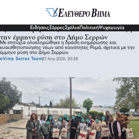
Σερραικά Νέα
Ειδήσεις
Σέρρες
Σχόλια
Πολιτική
Ψυχαγωγία
Δράση ενημέρωσης και ευαισθητοποίησης για
την έμμηνο ρύση στο Δήμο Σερρών
Με επιτυχία ολοκληρώθηκε η δράση ενημέρωσης και
ευαισθητοποίησης νέων από κοινότητες Ρομά, σχετικά με την
έμμηνο ρύση στο Δήμο Σερρών.
eVima Serres Team
17 Απρ 2026, 20:38