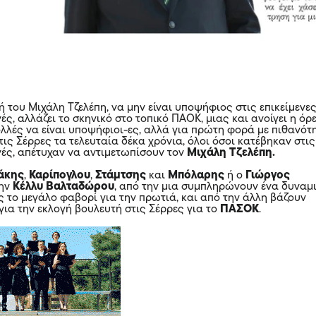
 του Μιχάλη Τζελέπη, να μην είναι υποψήφιος στις επικείμενε
ές, αλλάζει το σκηνικό στο τοπικό ΠΑΟΚ, μιας και ανοίγει η όρ
ολλές να είναι υποψήφιοι-ες, αλλά για πρώτη φορά με πιθανότ
ις Σέρρες τα τελευταία δέκα χρόνια, όλοι όσοι κατέβηκαν στις
γές, απέτυχαν να αντιμετωπίσουν τον
Μιχάλη Τζελέπη.
άκης
,
Καρίπογλου
,
Στάμτσης
και
Μπόλαρης
ή ο
Γιώργος
την
Κέλλυ Βαλταδώρου
, από την μια συμπληρώνουν ένα δυναμ
ς το μεγάλο φαβορί για την πρωτιά, και από την άλλη βάζουν
για την εκλογή βουλευτή στις Σέρρες για το
ΠΑΣΟΚ
.