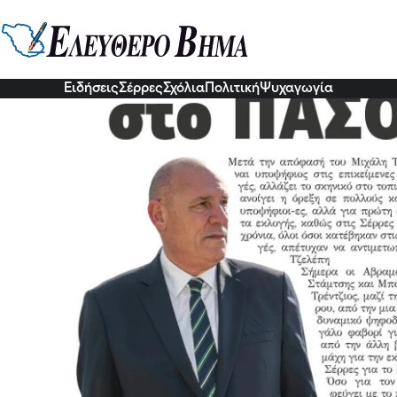
ο ΠΑΣΟΚ βάζει η απόφαση Τζελέπ
ς εκλογές
- Μια διαδρομή ολοκληρώνεται. Η σχέση μας συνεχίζεται - Ο Μ
ει εκλογική αναμέτρηση για μια … δεκαετία!
Ειδήσεις
Σέρρες
Σχόλια
Πολιτική
Ψυχαγωγία
07 Ιου 2026, 20:42