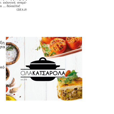
ς
εξη
ητα
ικό