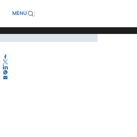
Φωτιά στ
ΠΙΣΩ
MENU
προσεχεί
Μιχάλης Τζελέπης 
Σχόλια και...άλλα
χωρίς να έχει χάσ
ΘΕΜΗΣ ΠΕΤΑΛΩΤΗΣ