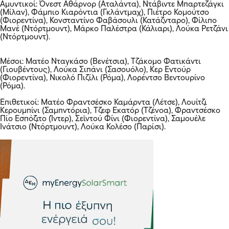
Αμυντικοί: Όνεστ Αθάρνορ (Αταλάντα), Ντάβιντε Μπαρτεζάγκι
(Μίλαν), Φάμπιο Κιαρόντια (Γκλάντμαχ), Πιέτρο Κομούτσο
(Φιορεντίνα), Κονσταντίνο Φαβάσουλι (Κατάζνταρο), Φίλιπο
Μανέ (Ντόρτμουντ), Μάρκο Παλέστρα (Κάλιαρι), Λούκα Ρετζάνι
(Ντόρτμουντ).
Μέσοι: Ματέο Νταγκάσο (Βενέτσια), Τζάκομο Φατικάντι
(Γιουβέντους), Λούκα Σιπάνι (Σασουόλο), Κερ Εντούρ
(Φιορεντίνα), Νικολό Πιζίλι (Ρόμα), Λορέντσο Βεντουρίνο
(Ρόμα).
Επιθετικοί: Ματέο Φραντσέσκο Καμάρντα (Λέτσε), Λουίτζι
Κερουμπίνι (Σαμπντόρια), Τζεφ Εκατόρ (Τζένοα), Φραντσέσκο
Πίο Εσπόζιτο (Ίντερ), Σεϊντού Φίνι (Φιορεντίνα), Σαμουέλε
Ινάτσιο (Ντόρτμουντ), Λούκα Κολέσο (Παρίσι).