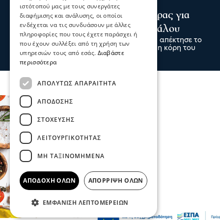
Ψυχαγωγία
Αθλητικά
ιστότοπού μας με τους συνεργάτες
Κωνσταντέλιας: ΠΑΟΚ - Πατέρας για
διαφήμισης και ανάλυσης, οι οποίοι
ενδέχεται να τις συνδυάσουν με άλλες
δεύτερη φορά ο άσος του Δικεφάλου
πληροφορίες που τους έχετε παράσχει ή
Ο άσος του ΠΑΟΚ Γιάννης Κωνσταντέλιας απέκτησε το
που έχουν συλλέξει από τη χρήση των
δεύτερο παιδί του, αφού ήρθε στον κόσμο η κόρη του
υπηρεσιών τους από εσάς.
Διαβάστε
09 Αυγ 2026, 00:00
περισσότερα
ΑΠΟΛΎΤΩΣ ΑΠΑΡΑΊΤΗΤΑ
ΑΠΌΔΟΣΗΣ
ΣΤΌΧΕΥΣΗΣ
ΛΕΙΤΟΥΡΓΙΚΌΤΗΤΑΣ
ΜΗ ΤΑΞΙΝΟΜΗΜΈΝΑ
ΑΠΟΔΟΧΉ ΌΛΩΝ
ΑΠΌΡΡΙΨΗ ΌΛΩΝ
ΕΜΦΆΝΙΣΗ ΛΕΠΤΟΜΕΡΕΙΏΝ