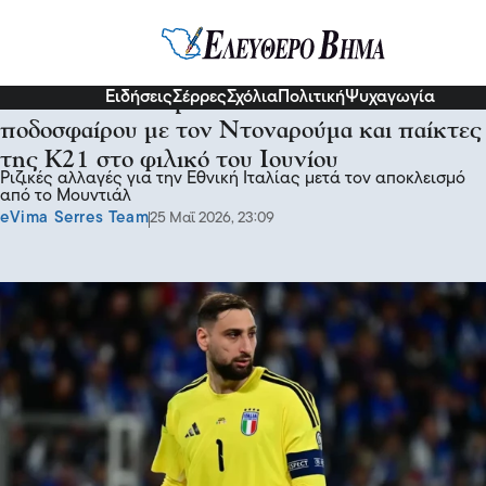
Ψυχαγωγία
Αθλητικά
Ειδήσεις
Σέρρες
Σχόλια
Πολιτική
Ψυχαγωγία
Η Ιταλία θα αντιμετωπίσει την Εθνική
ποδοσφαίρου με τον Ντοναρούμα και παίκτες
της Κ21 στο φιλικό του Ιουνίου
Ριζικές αλλαγές για την Εθνική Ιταλίας μετά τον αποκλεισμό
από το Μουντιάλ
eVima Serres Team
25 Μαΐ 2026, 23:09