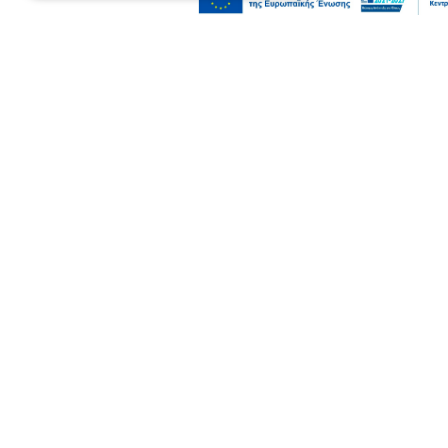
Επικαιρότητα
Κοινωνία
Σοβαρό τροχαίο από αναστροφή Ι.Χ. στην
Αθηνών-Σουνίου: Συγκρούστηκε με
μηχανή της ΔΙ.ΑΣ. – Δύο τραυματίες
αστυνομικοί
08 Αυγ 2026, 23:57
Ψυχαγωγία
Ζώα
Παγκόσμια Ημέρα Γάτας: Τι θα μας
έλεγε, εάν μπορούσε να μιλήσει;
08 Αυγ 2026, 23:50
Επικαιρότητα
Κοινωνία
Σάκης Αρναούτογλου: Όταν η Μεσόγειος
φτάνει τους 33 βαθμούς, τι σημαίνει
πραγματικά?
08 Αυγ 2026, 23:43