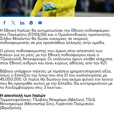
Η Εθνική Ιταλίας θα αντιμετωπίσει την Εθνική ποδοσφαίρου
στο Παγκρήτιο (07/06/26) και ο Ομοσπονδιακός προπονητής,
Σίλβιο Μπαλντίνι θα δώσει ευκαιρίες σε νεαρούς
ποδοσφαιριστές σε μία προσπάθεια αλλαγής στην ομάδα.
Ο μόνος ποδοσφαιριστής που έμεινε στην αποστολή των
Ιταλών για το ματς με την Εθνική ποδοσφαίρου είναι ο
Τζιανλουίτζι Ντοναρούμα. Οι υπόλοιποι έχουν κληθεί ελάχιστα
στην Εθνική ανδρών και είναι κυρίως αθλητές από την Κ21.
Βέβαια υπάρχουν παίκτες με τεράστια χρηματιστηριακή αξία,
όπως ο Εσπόζιτο της Ίντερ που στα 21 του κοστολογείται με
45.000.000. Οι Ιταλοί θα δώσουν ένα ακόμα φιλικό τον Ιούνιο
που θα προηγηθεί αυτού με την Ελλάδα. Θα κοντραριστούν με
το Λουξεμβούργου στις 3 Ιουν’ιου.
Η αποστολή των Ιταλών
Τερματοφύλακες: Τζιοβάνι Νταφάρα (Αβελίνο), Τζίτζι
Ντοναρούμα (Μάντεστερ Σίτι), Λορέντσο Παλμισιάνι
(Φροζινόνε).