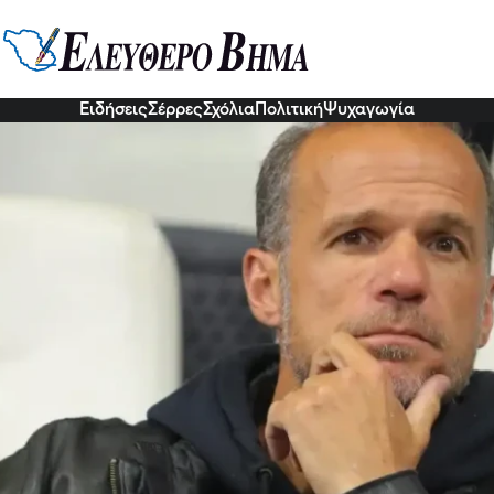
ς Μπασινάς αναλαμβάνει αθλητικ
νακοίνωση της συμφωνίας των δύο πλευρών
Ειδήσεις
Σέρρες
Σχόλια
Πολιτική
Ψυχαγωγία
3 Μαΐ 2026, 18:35