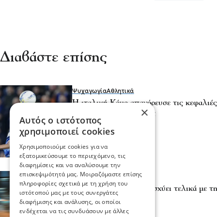
Διαβάστε επίσης
Ψυχαγωγία
Αθλητικά
Η ιταλική Κόμο απαγόρευσε τις κεφαλιές
×
ετών στην ακαδημία της
Αυτός ο ιστότοπος
25 Ιου 2026, 22:34
χρησιμοποιεί cookies
Χρησιμοποιούμε cookies για να
εξατομικεύσουμε το περιεχόμενο, τις
διαφημίσεις και να αναλύσουμε την
επισκεψιμότητά μας. Μοιραζόμαστε επίσης
Επικαιρότητα
πληροφορίες σχετικά με τη χρήση του
Τελικός μουντιάλ: Τι ισχύει τελικά με τ
ιστότοπού μας με τους συνεργάτες
delivery
διαφήμισης και ανάλυσης, οι οποίοι
19 Ιου 2026, 18:06
ενδέχεται να τις συνδυάσουν με άλλες