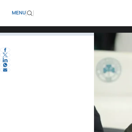
Ο Άγγελο
ΠΙΣΩ
MENU
Ηρακλή
Θέμα χρόνου η α
Επικαιρότητα
eVima Serres Team
2