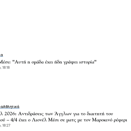
ία
έσι: "Αυτή η ομάδα έχει ήδη γράψει ιστορία"
, 18:18
ία
Αθλητικά
λ 2026: Αντιδράσεις των Άγγλων για το διαιτητή του
ού – 4/4 έχει ο Λιονέλ Μέσι σε ματς με τον Μαροκινό ρέφερι
, 18:27