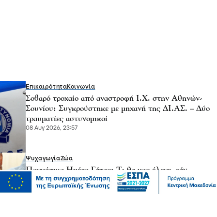
Επικαιρότητα
Κοινωνία
Σοβαρό τροχαίο από αναστροφή Ι.Χ. στην Αθηνών-
Σουνίου: Συγκρούστηκε με μηχανή της ΔΙ.ΑΣ. – Δύο
τραυματίες αστυνομικοί
08 Αυγ 2026, 23:57
Ψυχαγωγία
Ζώα
Παγκόσμια Ημέρα Γάτας: Τι θα μας έλεγε, εάν
μπορούσε να μιλήσει;
08 Αυγ 2026, 23:50