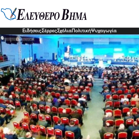
δριο της ΚΕΔΕ: Η χρηματοδότησ
α!
0 Νοε 2022, 05:53
Ειδήσεις
Σέρρες
Σχόλια
Πολιτική
Ψυχαγωγία