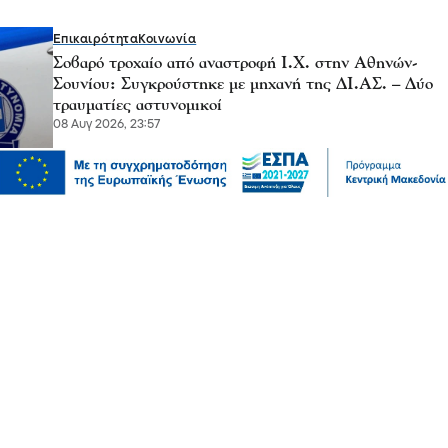
Επικαιρότητα
Κοινωνία
Σοβαρό τροχαίο από αναστροφή Ι.Χ. στην Αθηνών-
Σουνίου: Συγκρούστηκε με μηχανή της ΔΙ.ΑΣ. – Δύο
τραυματίες αστυνομικοί
08 Αυγ 2026, 23:57
Ψυχαγωγία
Ζώα
Παγκόσμια Ημέρα Γάτας: Τι θα μας έλεγε, εάν
μπορούσε να μιλήσει;
08 Αυγ 2026, 23:50
Επικαιρότητα
Κοινωνία
Σάκης Αρναούτογλου: Όταν η Μεσόγειος φτάνει τους
33 βαθμούς, τι σημαίνει πραγματικά?
08 Αυγ 2026, 23:43
Πολιτική
Χατζηβασιλείου: Εθνικό στοίχημα η Ελληνική