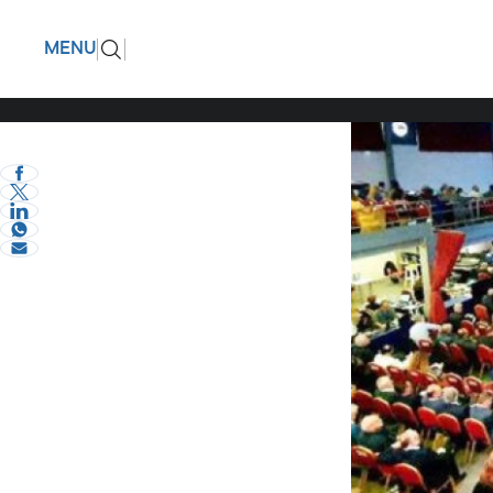
Στο συνέ
ΠΙΣΩ
MENU
… αζήτητ
eVima Serres Team
3
Σχόλια και...άλλα