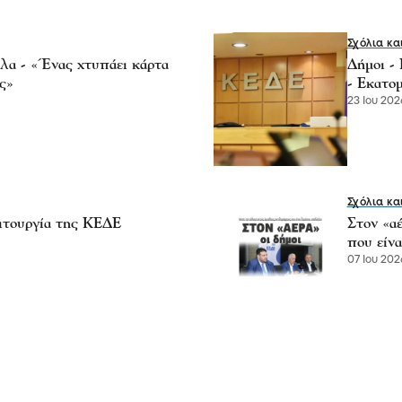
Σχόλια κα
λα - «Ένας χτυπάει κάρτα
Δήμοι -
ς»
- Εκατο
23 Ιου 202
Σχόλια κα
ιτουργία της ΚΕΔΕ
Στον «αέ
που είν
07 Ιου 202