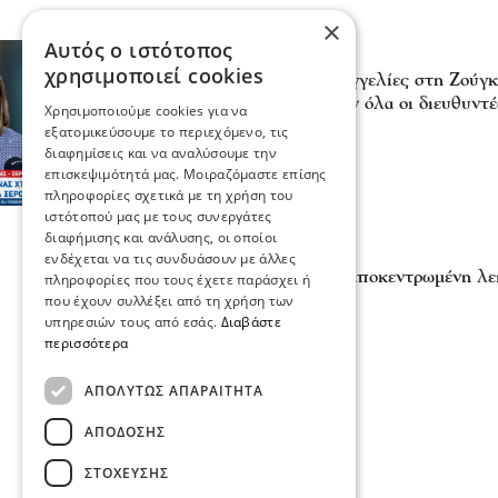
×
Αυτός ο ιστότοπος
Σχόλια και...άλλα
χρησιμοποιεί cookies
ΔΕΥΑΣ - Σέρρες: Καταγγελίες στη Ζούγκ
για όλους» - «Τα ξέρουν όλα οι διευθυντέ
Χρησιμοποιούμε cookies για να
23 Ιου 2026, 22:09
εξατομικεύσουμε το περιεχόμενο, τις
διαφημίσεις και να αναλύσουμε την
επισκεψιμότητά μας. Μοιραζόμαστε επίσης
πληροφορίες σχετικά με τη χρήση του
ιστότοπού μας με τους συνεργάτες
διαφήμισης και ανάλυσης, οι οποίοι
Σχόλια και...άλλα
ενδέχεται να τις συνδυάσουν με άλλες
Στρατηγική επιλογή η αποκεντρωμένη λε
πληροφορίες που τους έχετε παράσχει ή
10 Ιου 2026, 09:28
που έχουν συλλέξει από τη χρήση των
υπηρεσιών τους από εσάς.
Διαβάστε
περισσότερα
ΑΠΟΛΎΤΩΣ ΑΠΑΡΑΊΤΗΤΑ
ΑΠΌΔΟΣΗΣ
ΣΤΌΧΕΥΣΗΣ