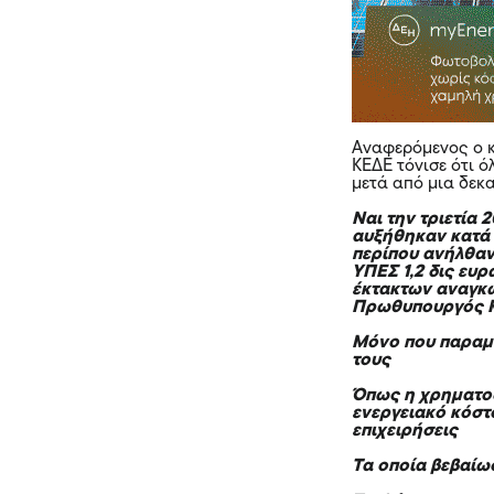
Αναφερόμενος ο 
ΚΕΔΕ τόνισε ότι ό
μετά από μια δεκ
Ναι την τριετία 
αυξήθηκαν κατά 3
περίπου ανήλθαν
ΥΠΕΣ 1,2 δις ευρ
έκτακτων αναγκών
Πρωθυπουργός Κ
Μόνο που παραμέ
τους
Όπως η χρηματοδ
ενεργειακό κόστο
επιχειρήσεις
Τα οποία βεβαίω