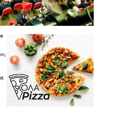
ιο
ση,
ης