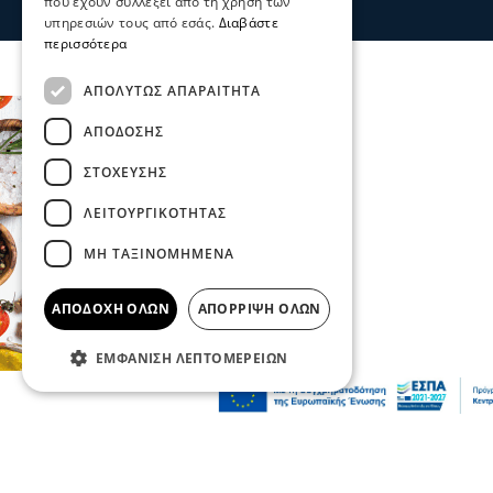
που έχουν συλλέξει από τη χρήση των
06 Αυγ 2026, 22:06
υπηρεσιών τους από εσάς.
Διαβάστε
περισσότερα
ΑΠΟΛΎΤΩΣ ΑΠΑΡΑΊΤΗΤΑ
ΑΠΌΔΟΣΗΣ
ΣΤΌΧΕΥΣΗΣ
ΛΕΙΤΟΥΡΓΙΚΌΤΗΤΑΣ
ΜΗ ΤΑΞΙΝΟΜΗΜΈΝΑ
ΑΠΟΔΟΧΉ ΌΛΩΝ
ΑΠΌΡΡΙΨΗ ΌΛΩΝ
ΕΜΦΆΝΙΣΗ ΛΕΠΤΟΜΕΡΕΙΏΝ
Πολιτική
Χρηματοδότηση 204,6 εκατ. ευρώ από το
Εθνικό Πρόγραμμα Ανάπτυξης για την