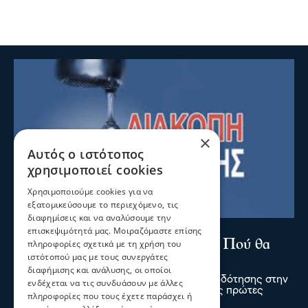
×
Αυτός ο ιστότοπος
χρησιμοποιεί cookies
Χρησιμοποιούμε cookies για να
εξατομικεύσουμε το περιεχόμενο, τις
διαφημίσεις και να αναλύσουμε την
Σερραικά Νέα
επισκεψιμότητά μας. Μοιραζόμαστε επίσης
Έκτακτη Ανακοίνωση ΔΕΥΑΣ: Πού θα
πληροφορίες σχετικά με τη χρήση του
ιστότοπού μας με τους συνεργάτες
γίνει αύριο διακοπή
διαφήμισης και ανάλυσης, οι οποίοι
Λόγω βλάβης θα σημειωθεί διακοπή υδροδότησης στην
ενδέχεται να τις συνδυάσουν με άλλες
Κουμαριά από τις 12 τα μεσάνυχτα έως τις πρώτες
πληροφορίες που τους έχετε παράσχει ή
πρωινές ώρες της Παρασκευής