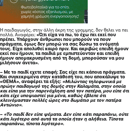
Η παιδαγωγός, στην άλλη άκρη της γραμμης, δεν θελει να πει
πολλά. Αναφέρει:
«Ό,τι είχα να πω, το έχω πει εκεί που
πρέπει. Υπάρχουν άνθρωποι που μπορούν να πουν
πράγματα, όμως δεν μπορώ να σας δώσω τα ονόματά
τους. Είχα απολυθεί καιρό πριν. Και ακριβώς επειδή ήμουν
εκεί που ήμουν, τα παιδιά με εμπιστεύονταν και επειδή
ήμουν απομακρυσμένη από τη δομή, μπορούσαν να μου
μιλήσουν άνετα».
– Με το παιδί εχετε επαφή; Σας είχε πει κάποια πράγματα.
Και συγκεκριμένα στην κατάθεσή του, που αποκάλυψε το
«ΘΕΜΑ», αναφέρει τα εξής:
«Μιλώντας τηλεφωνικά με
πρώην παιδαγωγό της δομής στην Καλαμάτα, στην οποία
και είπα για την παρενόχληση από τον πατέρα, μου είπε ότι
κάτι είχε υποψιαστεί για μένα, καθώς έβλεπε ότι
κλεινόμασταν πολλές ώρες στο δωμάτιο με τον πατέρα
Αντώνιο».
–
«Το παιδί δεν είπε ψέματα. Δεν είπε κάτι παραπάνω, ούτε
κάτι λιγότερο από αυτά τα οποία ήταν η αλήθεια. Τίποτα
παραπάνω, τίποτα λιγότερο».