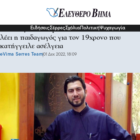
Κοινωνία
Ειδήσεις
Σέρρες
Σχόλια
Πολιτική
Ψυχαγωγία
Κιβωτός του Κόσμου: «Είπε την αλήθεια»
λέει η παιδαγωγός για τον 19χρονο που
κατήγγειλε ασέλγεια
eVima Serres Team
01 Δεκ 2022, 18:09