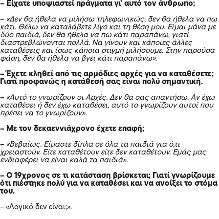
– Είχατε υποψιαστεί πράγματα γι’ αυτό τον άνθρωπο;
–
«Δεν θα ήθελα να μιλήσω τηλεφωνικώς, δεν θα ήθελα να πω
κάτι. Θέλω να καταλάβετε λίγο και τη θέση μου. Είμαι μάνα με
δύο παιδιά, δεν θα ήθελα να πω κάτι παραπάνω, γιατί
διαστρεβλώνονται πολλά. Να γίνουν και κάποιες άλλες
καταθέσεις και ίσως κάποια στιγμή μιλήσουμε. Στην παρούσα
φάση, δεν θα ήθελα να βγει κάτι παραπάνω».
– Έχετε κληθεί από τις αρμόδιες αρχές για να καταθέσετε;
Γιατί προφανώς η κατάθεσή σας είναι πολύ σημαντική.
–
«Αυτό το γνωρίζουν οι Αρχές. Δεν θα σας απαντήσω. Αν έχω
καταθέσει ή δεν έχω καταθέσει, αυτό το γνωρίζουν αυτοί που
πρέπει να το γνωρίζουν».
– Με τον δεκαεννιάχρονο έχετε επαφή;
–
«Βεβαίως. Είμαστε δίπλα σε όλα τα παιδιά για ό,τι
χρειαστούν. Είτε καταθέτουν είτε δεν καταθέτουν. Εμάς μας
ενδιαφέρει να είναι καλά τα παιδιά».
– Ο 19χρονος σε τι κατάσταση βρίσκεται; Γιατί γνωρίζουμε
ότι πιέστηκε πολύ για να καταθέσει και να ανοίξει το στόμα
του.
– «Λογικό δεν είναι;».