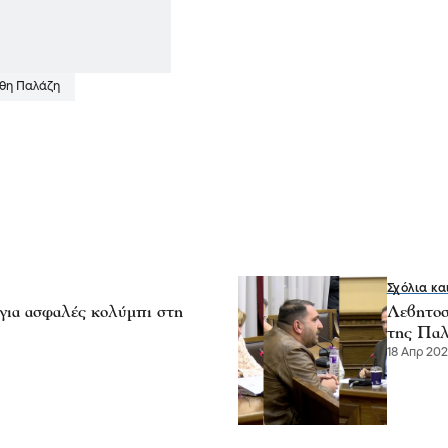
θη Παλάζη
Σχόλια κα
για ασφαλές κολύμπι στη
Λεβητοσ
της Παλ
18 Απρ 2026