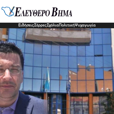
αραφίδης: Να δημοσιοποιηθούν 
3 Νοε 2022, 11:51
Ειδήσεις
Σέρρες
Σχόλια
Πολιτική
Ψυχαγωγία