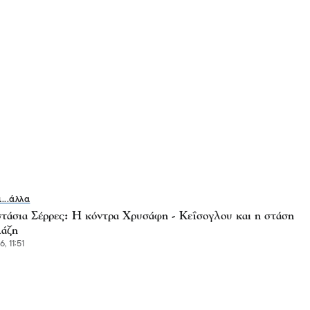
ι...άλλα
τάσια Σέρρες: Η κόντρα Χρυσάφη - Κεΐσογλου και η στάση
άζη
, 11:51