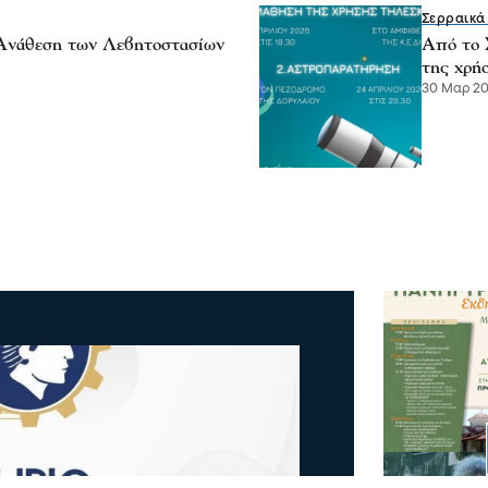
Σερραικά
 Ανάθεση των Λεβητοστασίων
Από το 
της χρή
30 Μαρ 20