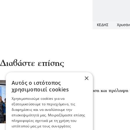
ΚΕΔΗΣ
Χρυσάν
Διαβάστε επίσης
×
Αυτός ο ιστότοπος
Σερραικά Νέα
χρησιμοποιεί cookies
Δήμος Σερρών- Ενημέρωση και πρόληψη 
θάλασσα
Χρησιμοποιούμε cookies για να
09 Ιου 2026, 18:26
εξατομικεύσουμε το περιεχόμενο, τις
διαφημίσεις και να αναλύσουμε την
επισκεψιμότητά μας. Μοιραζόμαστε επίσης
πληροφορίες σχετικά με τη χρήση του
ιστότοπού μας με τους συνεργάτες