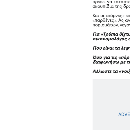
πρέπει να καταστε
σκουπίδια της δρ
Και οι «πόρνες» ε
«παρθένες». Ας α
πορισμάτων, γεγο
Για «Τρύπια δίχτ
οικονομολόγος σ
Που είναι τα λεφ
Όσο για τις «πόρ
διαφωνήσω με τη
Άλλωστε τα «νού