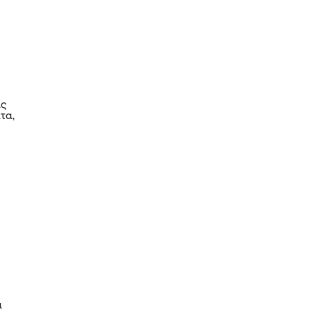
ας
τα,
α