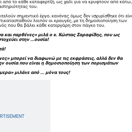
ί από το κάθε καταφερτζή, ως χαλί για να κρυφτούν από κάτω,
αστηριότητας του.
πιτελούν σημαντικό έργο, κανένας όμως δεν ισχυρίσθηκε ότι είν
ντικατασταθούν λοιπόν οι κραυγές, με τη δημοσιοποίηση των
νός που θα βάλει κάθε κατεργάρη στον πάγκο του.
υα και παρθένες» μιλά ο κ. Κώστας Σαραφίδης, που ως
τοχεύει στην …ουσία!
τά!
νες» μπορεί να διαφωνώ με τις εκφράσεις, αλλά δεν θα
ν ουσία που είναι η δημοσιοποίηση των πορισμάτων
μερα» μιλάνε από … μόνα τους!