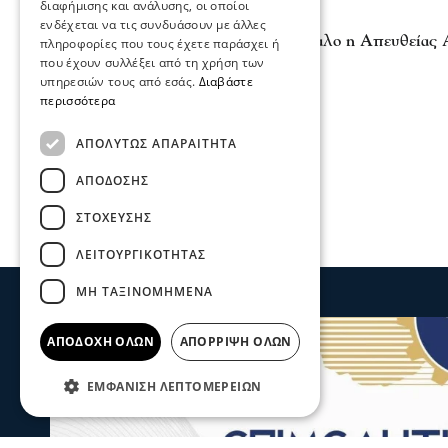
διαφήμισης και ανάλυσης, οι οποίοι
Σχόλια και...άλλα
ενδέχεται να τις συνδυάσουν με άλλες
Σέρρες - Τριπλό Σκάνδαλο η Απευθείας
πληροφορίες που τους έχετε παράσχει ή
17 Απρ 2026, 22:17
που έχουν συλλέξει από τη χρήση των
υπηρεσιών τους από εσάς.
Διαβάστε
περισσότερα
ΑΠΟΛΎΤΩΣ ΑΠΑΡΑΊΤΗΤΑ
ΑΠΌΔΟΣΗΣ
ΣΤΌΧΕΥΣΗΣ
ΛΕΙΤΟΥΡΓΙΚΌΤΗΤΑΣ
ΜΗ ΤΑΞΙΝΟΜΗΜΈΝΑ
ΑΠΟΔΟΧΉ ΌΛΩΝ
ΑΠΌΡΡΙΨΗ ΌΛΩΝ
ΕΜΦΆΝΙΣΗ ΛΕΠΤΟΜΕΡΕΙΏΝ