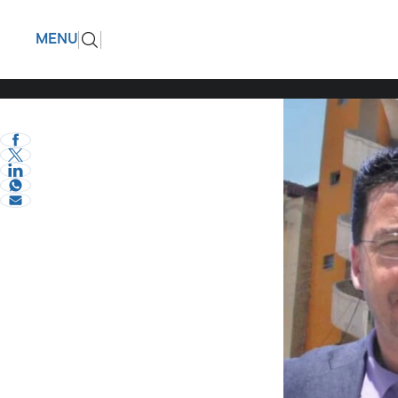
Κώστας Σ
ΠΙΣΩ
MENU
eVima Serres Team
1
Σχόλια και...άλλα