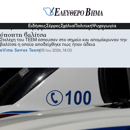
Επικαιρότητα
Ειδήσεις
Σέρρες
Σχόλια
Πολιτική
Ψυχαγωγία
Λήξη συναγερμού στη Βασ. Σοφίας για
ύποπτη βαλίτσα
Στελέχη του ΤΕΕΜ έσπευσαν στο σημείο και απομάκρυναν την
βαλίτσα η οποία αποδείχθηκε πως ήταν άδεια
eVima Serres Team
05 Ιου 2026, 14:03