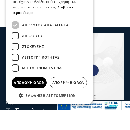
που έχουν συλλέξει από τη χρήση των
υπηρεσιών τους από εσάς.
Διαβάστε
περισσότερα
ΑΠΟΛΎΤΩΣ ΑΠΑΡΑΊΤΗΤΑ
ΑΠΌΔΟΣΗΣ
ΣΤΌΧΕΥΣΗΣ
ΛΕΙΤΟΥΡΓΙΚΌΤΗΤΑΣ
ΜΗ ΤΑΞΙΝΟΜΗΜΈΝΑ
ΑΠΟΔΟΧΉ ΌΛΩΝ
ΑΠΌΡΡΙΨΗ ΌΛΩΝ
ΕΜΦΆΝΙΣΗ ΛΕΠΤΟΜΕΡΕΙΏΝ
Σερραικά Νέα
Το Επιμελητήριο καλεί τις Σερραϊκές
επιχειρήσεις να λάβουν μέρος στην 90η
Δ.Ε.Θ.