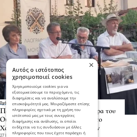
×
Αυτός ο ιστότοπος
χρησιμοποιεί cookies
Χρησιμοποιούμε cookies για να
εξατομικεύσουμε το περιεχόμενο, τις
διαφημίσεις και να αναλύσουμε την
Σχόλια και...άλλα
επισκεψιμότητά μας. Μοιραζόμαστε επίσης
πληροφορίες σχετικά με τη χρήση του
Παρουσίαση βιβλίου «Τα πεντόλιρα του
ιστότοπού μας με τους συνεργάτες
Ούρσα» του Αργύρη Τσαμπάζη στο
διαφήμισης και ανάλυσης, οι οποίοι
ενδέχεται να τις συνδυάσουν με άλλες
Χαγιάτι Λαδιά στη Πρώτη Σερρών
πληροφορίες που τους έχετε παράσχει ή
27 Ιου 2026, 11:59