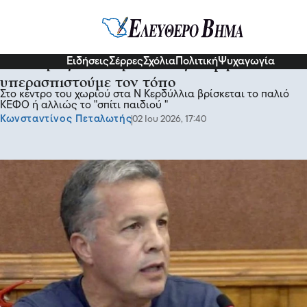
Σχόλια και...άλλα
Ειδήσεις
Σέρρες
Σχόλια
Πολιτική
Ψυχαγωγία
Μπαχάρης Μπαχαρόπουλος - Αμφίπολη: Θα
υπερασπιστούμε τον τόπο
Στο κέντρο του χωριού στα Ν Κερδύλλια βρίσκεται το παλιό
ΚΕΦΟ ή αλλιώς το "σπίτι παιδιού "
Κωνσταντίνος Πεταλωτής
02 Ιου 2026, 17:40