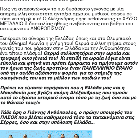
Πως να ανακοινώνουν το πιο δυσάρεστο γεγονός με μία
απαράμιλλη στοικότητα αντάξια αρχαίου μυθικού σοφού σε
τόσο νεαρή ηλικία! Ο Αλέξανδρος πήρε πεθαίνοντας το ΧΡΥΣΟ
ΜΕΤΑΛΛΙΟ διδασκαλίας ήθους ανεβαίνοντας στο βάθρο του
οικουμενικού ΑΝΘΡΩΠΙΣΜΟΥ.
Ξεπέρασε τα σύνορα της Ελλάδας όπως και στο Ολυμπιακό
του άθλημα! Αιωνία η μνήμη του! Θερμά συλλυπητήρια στους
γονείς του που χάρισαν στην Ελλάδα και την Ανθρωπότητα
ένα τέτοιο πλάσμα!
Θερμά συλλυπητήρια στην ωραία και
τρυφερή οικογένειά του! Κι επειδή τα ωραία λόγια είναι
εύκολα και φτηνά και πρέπει έμπρακτα να τιμήσουμε αυτόν
τον ήρωα της ζωής προτείνω έναν ΠΑΝΕΛΛΗΝΙΟ ΕΡΑΝΟ
υπό την αιγίδα αξιόπιστου φορέα για τη στήριξη της
οικογένειάς του και το μέλλον των παιδιών του!
Πρέπει να είμαστε περήφανοι που η Ελλάδα μας και η
Μακεδονία μας βγάζει ακόμη Αλέξανδρους που τιμούν
αυτό το εξαίσιο ιστορικό όνομα τόσο με τη ζωή όσο και με
το θάνατό τους!»
Τάδε έφη ο Γιάννης Ανθόπουλος, ο πρώην υπουργός του
ΠΑΣΟΚ που βλέπει καθημερινά τόσο τα τεκταινόμενα στις
Σέρρες, όσο και στην υπόλοιπη Ελλάδα…