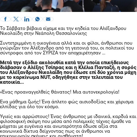
Το Σάββατο βέβαια είχαμε και την κηδεία του Αλέξανδρου
Νικολαίδη στην Νεάπολη Θεσσαλονίκης
Συντετριμμένη η οικογένεια αλλά και οι φίλοι, άνθρωποι που
γνώριζαν τον Αλέξανδρο από τη γειτονιά του, οι πολιτικοί του
σύντροφοι από τον ΣΥΡΙΖΑ τον αποχαιρέτησαν …
Μετά την εξόδιο ακολουθία κατά την οποία επικήδειους
διάβασαν ο Αλέξης Τσίπρας και η Κλέλια Πανταζή, η σορός
του Αλέξανδρου Νικολαϊδη που έδωσε επί δύο χρόνια μάχη
με το καρκίνωμα NUT, οδηγήθηκε στην τελευταία του
κατοικία…
«Ένας προαναγγελθείς θάνατος! Μια αυτονεκρολογία!
Ένα μάθημα ζωής! Ένα άπλετο φώς αισιοδοξίας και χάρισμα
ελπίδας για όλο τον κόσμο.
Υγιείς και αρρώστους! Ένας άνθρωπος με ιδανικά, καρδιά και
φιλοσοφική σκέψη που μέσα από πολεμικές τέχνες έμαθε να
μάχεται με ευγένεια και ανωτερότητα έδωσε αξία στα
κοινωνικά δίκτυα δείχνοντας πως οι άνθρωποι να
επικοινωνούν σκέψεις και αισθήματα!