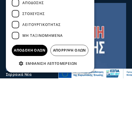
ΑΠΌΔΟΣΗΣ
ΣΤΌΧΕΥΣΗΣ
ΛΕΙΤΟΥΡΓΙΚΌΤΗΤΑΣ
ΜΗ ΤΑΞΙΝΟΜΗΜΈΝΑ
ΑΠΟΔΟΧΉ ΌΛΩΝ
ΑΠΌΡΡΙΨΗ ΌΛΩΝ
ΕΜΦΆΝΙΣΗ ΛΕΠΤΟΜΕΡΕΙΏΝ
Σερραικά Νέα
Έκτακτη Ανακοίνωση ΔΕΥΑΣ: Πού θα
γίνει αύριο διακοπή
Λόγω βλάβης θα σημειωθεί διακοπή υδροδότησης στην
Κουμαριά από τις 12 τα μεσάνυχτα έως τις πρώτες
πρωινές ώρες της Παρασκευής
06 Αυγ 2026, 22:06