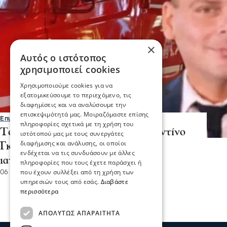
×
Αυτός ο ιστότοπος
χρησιμοποιεί cookies
Χρησιμοποιούμε cookies για να
εξατομικεύσουμε το περιεχόμενο, τις
διαφημίσεις και να αναλύσουμε την
επισκεψιμότητά μας. Μοιραζόμαστε επίσης
Επικαιρότητα
πληροφορίες σχετικά με τη χρήση του
Το τελευταίο αντίο στον Κωνσταντίνο
ιστότοπού μας με τους συνεργάτες
διαφήμισης και ανάλυσης, οι οποίοι
Γκίνη στα Άνω Πορόι-τι έδειξε η
ενδέχεται να τις συνδυάσουν με άλλες
ιατροδικαστική έκθεση
πληροφορίες που τους έχετε παράσχει ή
που έχουν συλλέξει από τη χρήση των
06 Ιαν 2026, 12:40
υπηρεσιών τους από εσάς.
Διαβάστε
περισσότερα
ΑΠΟΛΎΤΩΣ ΑΠΑΡΑΊΤΗΤΑ