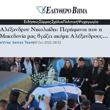
Σερραικά Νέα
Ειδήσεις
Σέρρες
Σχόλια
Πολιτική
Ψυχαγωγία
Στην Νεάπολη Θεσσαλονίκης η κηδεία του
Αλέξανδρου Νικολαίδη: Περήφανοι που η
Μακεδονία μας βγάζει ακόμη Αλέξανδρους…
eVima Serres Team
18 Οκτ 2022, 08:52