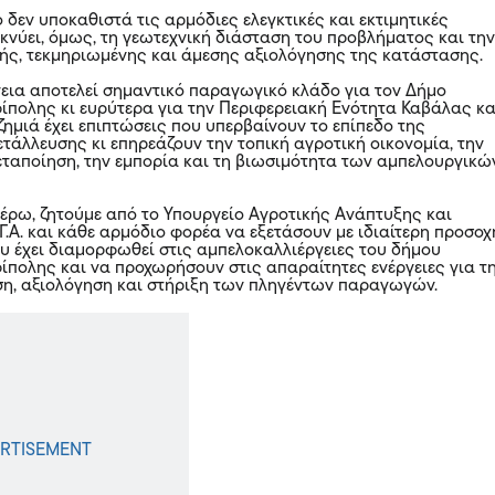
δεν υποκαθιστά τις αρμόδιες ελεγκτικές και εκτιμητικές
ικνύει, όμως, τη γεωτεχνική διάσταση του προβλήματος και τη
ής, τεκμηριωμένης και άμεσης αξιολόγησης της κατάστασης.
εια αποτελεί σημαντικό παραγωγικό κλάδο για τον Δήμο
ίπολης κι ευρύτερα για την Περιφερειακή Ενότητα Καβάλας κα
ζημιά έχει επιπτώσεις που υπερβαίνουν το επίπεδο της
τάλλευσης κι επηρεάζουν την τοπική αγροτική οικονομία, την
εταποίηση, την εμπορία και τη βιωσιμότητα των αμπελουργικώ
έρω, ζητούμε από το Υπουργείο Αγροτικής Ανάπτυξης και
Γ.Α. και κάθε αρμόδιο φορέα να εξετάσουν με ιδιαίτερη προσοχ
υ έχει διαμορφωθεί στις αμπελοκαλλιέργειες του δήμου
ίπολης και να προχωρήσουν στις απαραίτητες ενέργειες για τ
ση, αξιολόγηση και στήριξη των πληγέντων παραγωγών.