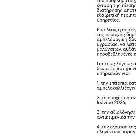
του προβλήματος,
ένταση της πίεση
διατήρησης αποτ
εξαιρετική περίπτ
υπηρεσίες.
Επιπλέον, η ύπα
της περιοχής δημ
αμπελουργική ζών
υγρασίας, να λει
μολύνσεων, αυξάν
προσβεβλημένες ε
Για τους λόγους 
θεωρεί επιστημον
υπηρεσιών για:
1. την επιτόπια κ
αμπελοκαλλιέργει
2. τη συσχέτιση 
Ιουνίου 2026,
3. την αξιολόγηση
αντικειμενικά τη
4. την εξέταση τη
πληγέντων παραγω