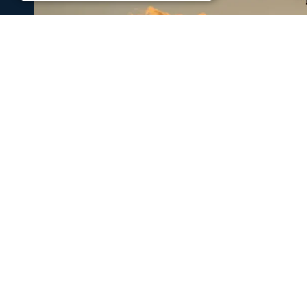
Ενισχύθηκαν οι πυροσβεστικές δυν
Κορινθία - Επιχειρούν 11 εναέρια μ
Ενισχύθηκαν οι πυροσβεστικές δυνάμεις που επιχειρούν
αγροτοδασική έκταση, στην περιοχή Στεφάνι Κορίνθου.
07 Αυγ 2026, 20:24