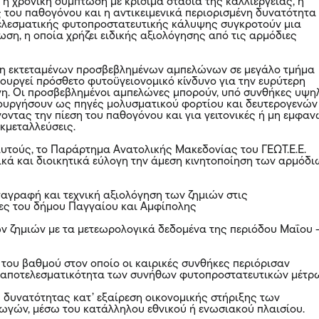
 η χρονική σύμπτωση με κρίσιμα στάδια της καλλιέργειας, η
ς του παθογόνου και η αντικειμενικά περιορισμένη δυνατότητα
ελεσματικής φυτοπροστατευτικής κάλυψης συγκροτούν μια
ωση, η οποία χρήζει ειδικής αξιολόγησης από τις αρμόδιες
ρξη εκτεταμένων προσβεβλημένων αμπελώνων σε μεγάλο τμήμα
ιουργεί πρόσθετο φυτοϋγειονομικό κίνδυνο για την ευρύτερη
η. Οι προσβεβλημένοι αμπελώνες μπορούν, υπό συνθήκες υψη
τουργήσουν ως πηγές μολυσματικού φορτίου και δευτερογενών
οντας την πίεση του παθογόνου και για γειτονικές ή μη εμφα
κμεταλλεύσεις.
αυτούς, το Παράρτημα Ανατολικής Μακεδονίας του ΓΕΩΤ.Ε.Ε.
ικά και διοικητικά εύλογη την άμεση κινητοποίηση των αρμόδ
αταγραφή και τεχνική αξιολόγηση των ζημιών στις
ες του δήμου Παγγαίου και Αμφίπολης
των ζημιών με τα μετεωρολογικά δεδομένα της περιόδου Μαΐου 
 του βαθμού στον οποίο οι καιρικές συνθήκες περιόρισαν
ν αποτελεσματικότητα των συνήθων φυτοπροστατευτικών μέτρ
ς δυνατότητας κατ’ εξαίρεση οικονομικής στήριξης των
γών, μέσω του κατάλληλου εθνικού ή ενωσιακού πλαισίου.