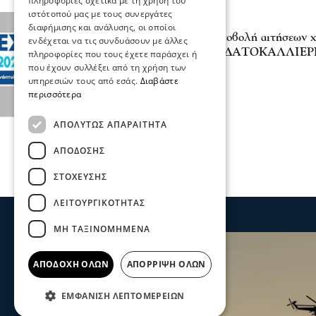
πληροφορίες σχετικά με τη χρήση του
ιστότοπού μας με τους συνεργάτες
Πολιτική
διαφήμισης και ανάλυσης, οι οποίοι
1η Τροποποίηση για υποβολή αιτήσεων 
ενδέχεται να τις συνδυάσουν με άλλες
πρόγραμμα «ΑΛΙΕΙΑ ΥΔΑΤΟΚΑΛΛΙΕ
πληροφορίες που τους έχετε παράσχει ή
(ΠΑΛΥΘ)»
που έχουν συλλέξει από τη χρήση των
υπηρεσιών τους από εσάς.
Διαβάστε
30 Ιου 2026, 20:26
περισσότερα
ΑΠΟΛΎΤΩΣ ΑΠΑΡΑΊΤΗΤΑ
ΑΠΌΔΟΣΗΣ
ΣΤΌΧΕΥΣΗΣ
ΛΕΙΤΟΥΡΓΙΚΌΤΗΤΑΣ
ΜΗ ΤΑΞΙΝΟΜΗΜΈΝΑ
ΑΠΟΔΟΧΉ ΌΛΩΝ
ΑΠΌΡΡΙΨΗ ΌΛΩΝ
ΕΜΦΆΝΙΣΗ ΛΕΠΤΟΜΕΡΕΙΏΝ