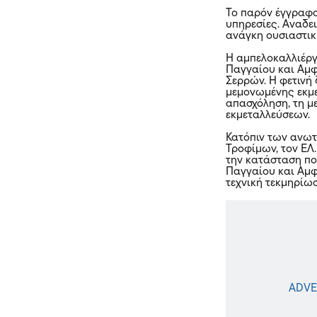
Το παρόν έγγραφο 
υπηρεσίες. Αναδε
ανάγκη ουσιαστικ
Η αμπελοκαλλιέργ
Παγγαίου και Αμφ
Σερρών. Η φετινή 
μεμονωμένης εκμε
απασχόληση, τη μ
εκμεταλλεύσεων.
Κατόπιν των ανωτ
Τροφίμων, τον ΕΛ.
την κατάσταση πο
Παγγαίου και Αμφ
τεχνική τεκμηρίω