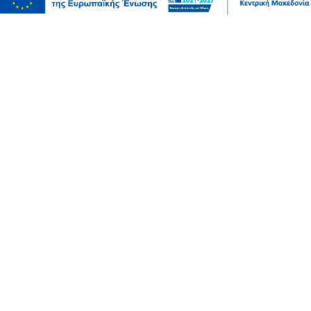
10 συμβουλές για να διατηρείτε τα ρούχα σας σαν
καινούργια
07 Αυγ 2026, 20:17
Ψυχαγωγία
Αθλητικά
Ισπανία – Ελλάδα 96-86: Στην παράταση «λύγισε» η
Εθνική Παίδων στην πρεμιέρα του Eurobasket U16
07 Αυγ 2026, 20:01
Επικαιρότητα
Καιρός αύριο: Άνεμοι 5 μποφόρ στην Αττική, έως 39
βαθμούς η θερμοκρασία στη χώρα – Πού θα βρέξει
07 Αυγ 2026, 19:57