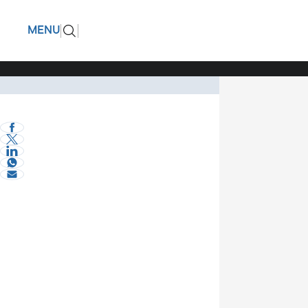
Ο ΓΕΩΤΕΕ
ΠΙΣΩ
MENU
του Δήμο
Ο συνδυασμός αυτ
Πολιτική
αμπέλου
eVima Serres Team
0