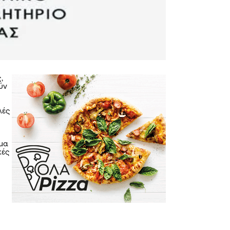
,
ύν
λές
ήμα
κές