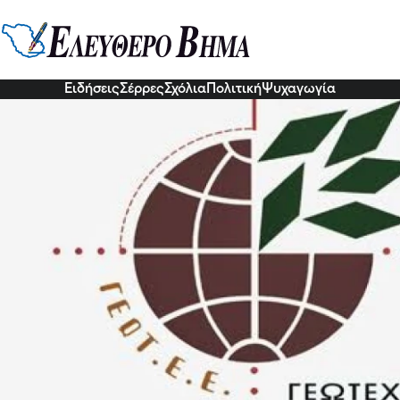
 για τις Εκτεταμένες ζημιές σε
υ Παγγαίου και Αμφίπολης λόγω
ός δημιούργησε ιδιαίτερα ευνοϊκό περιβάλλον για την ανάπτ
Ειδήσεις
Σέρρες
Σχόλια
Πολιτική
Ψυχαγωγία
7 Ιου 2026, 18:25