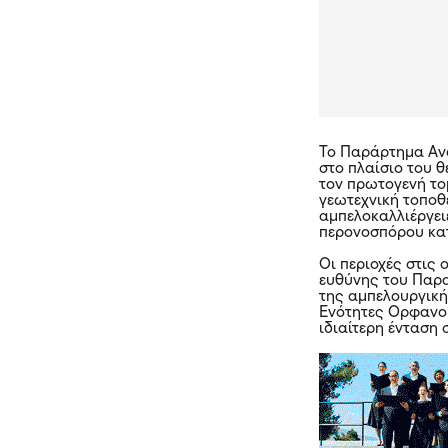
Το Παράρτημα Ανα
στο πλαίσιο του 
τον πρωτογενή το
γεωτεχνική τοποθ
αμπελοκαλλιέργει
περονοσπόρου κατ
Οι περιοχές στις
ευθύνης του Παρ
της αμπελουργική
Ενότητες Ορφανού
ιδιαίτερη ένταση