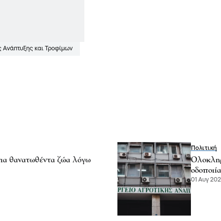
ς Ανάπτυξης και Τροφίμων
Πολιτική
ια θανατωθέντα ζώα λόγω
Ολοκληρ
οδοποιία
01 Αυγ 202