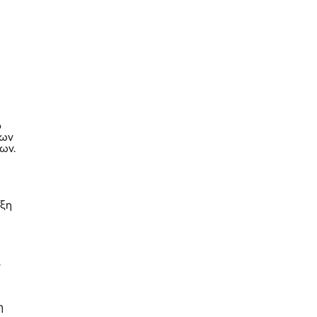
ο
νων
ων.
υξη
ι
η