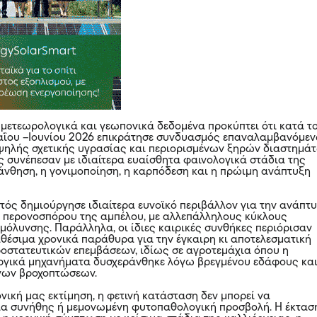
 μετεωρολογικά και γεωπονικά δεδομένα προκύπτει ότι κατά τ
Μαΐου –Ιουνίου 2026 επικράτησε συνδυασμός επαναλαμβανόμε
ηλής σχετικής υγρασίας και περιορισμένων ξηρών διαστημάτ
ς συνέπεσαν με ιδιαίτερα ευαίσθητα φαινολογικά στάδια της
άνθηση, η γονιμοποίηση, η καρπόδεση και η πρώιμη ανάπτυξη
ός δημιούργησε ιδιαίτερα ευνοϊκό περιβάλλον για την ανάπτ
 περονοσπόρου της αμπέλου, με αλλεπάλληλους κύκλους
μόλυνσης. Παράλληλα, οι ίδιες καιρικές συνθήκες περιόρισαν
αθέσιμα χρονικά παράθυρα για την έγκαιρη κι αποτελεσματική
στατευτικών επεμβάσεων, ιδίως σε αγροτεμάχια όπου η
ργικά μηχανήματα δυσχεράνθηκε λόγω βρεγμένου εδάφους κα
νων βροχοπτώσεων.
νική μας εκτίμηση, η φετινή κατάσταση δεν μπορεί να
ια συνήθης ή μεμονωμένη φυτοπαθολογική προσβολή. Η έκτασ