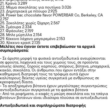
21. Κράνα 3.289
22. Μίγμα σοκολάτας για πουτίγκα 3.026
23. Δημητριακά με πίτουρο 2.925
24. Power bar, chocolate flavor POWERBAR Co, Berkeley, CA
2.757
25. Σοκολάτες χωρίς ζάχαρη 2.567
26. Σμέουρα 2.334
27. Φράουλες 2.159
28. Μπλε μύρτιλλα 2.154
29. Κόκκινο λάχανο μαγειρεμένο 2.153
30. Κόκκινο κρασί 2.135
Μελέτες που έγιναν έκτοτε επιβεβαίωσαν τα αρχικά
συμπεράσματα:
• Σε άριστη μορφή τα φυσικά αντιοξειδωτικά ανευρίσκονται
σε φρούτα, λαχανικά και τους χυμούς τους, σε προϊόντα
ολικής άλεσης, ξηρούς καρπούς, σπόρους, βότανα, μπαχαρικά,
κακάο, σοκολάτα. Οι άνθρωποι που έχουν εντάξει στην
καθημερινή διατροφή τους τα τρόφιμα αυτά έχουν
καλύτερους δείκτες υγείας συγκριτικά με ανθρώπους σε
κρεοφαγική δίαιτα.
• Τα αποξηραμένα βότανα έχουν μεγαλύτερες συγκεντρώσεις
αντιοξειδωτικών συγκριτικά με τα φρέσκα βότανα
• Από τα ροφήματα, ο καφές η μαύρη σοκολάτα και τα τσάγια
βοτάνων βοτάνων είναι ιδιαίτερα πλούσια σε αντιοξειδωτικά
Αντιοξειδωτικά και συμπληρώματα
διατροφής