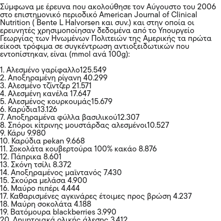
Σύμφωνα με έρευνα που ακολούθησε τον Αύγουστο του 2006
στο επιστημονικό περιοδικό American Journal of Clinical
Nutrition ( Bente L Halvorsen και συν.) και στην οποία οι
ερευνητές χρησιμοποίησαν δεδομένα από το Υπουργείο
Γεωργίας των Ηνωμένων Πολιτειών της Αμερικής τα πρώτα
είκοσι τρόφιμα σε συγκέντρωση αντιοξειδωτικών που
εντοπίστηκαν, είναι (mmol ανά 100g):
1. Aλεσμένο γαρίφαλλο125.549
2. Aποξηραμένη ρίγανη 40.299
3. Αλεσμένο τζίντζερ 21.571
4. Αλεσμένη κανέλα 17.647
5. Αλεσμένος κουρκουμάς15.679
6. Καρύδια13.126
7. Αποξηραμένα φύλλα βασιλικού12.307
8. Σπόροι κίτρινης μουστάρδας αλεσμένοι10.527
9. Κάρυ 9.980
10. Καρύδια pekan 9.668
11. Σοκολάτα κουβερτούρα 100% κακάο 8.876
12. Πάπρικα 8.601
13. Σκόνη τσίλι 8.372
14. Αποξηραμένος μαϊντανός 7.430
15. Σκούρα μελάσα 4.900
16. Μαύρο πιπέρι 4.444
17. Καθαρισμένες αγκινάρες έτοιμες προς βρώση 4.237
18. Μαύρη σοκολάτα 4.188
19. Βατόμουρα blackberries 3.990
20. Δημητριακά ολικής άλεσης 3.412