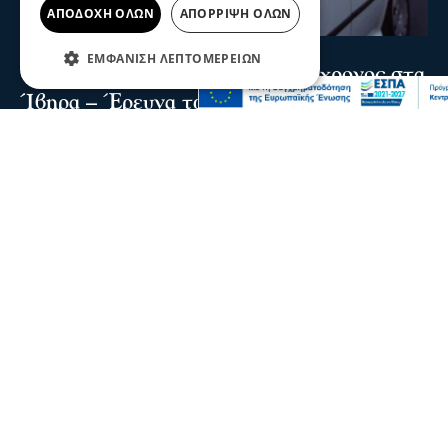
ΑΠΟΔΟΧΉ ΌΛΩΝ
ΑΠΌΡΡΙΨΗ ΌΛΩΝ
Σερραικά Νέα
ΕΜΦΆΝΙΣΗ ΛΕΠΤΟΜΕΡΕΙΏΝ
Θρίλερ στις Σέρρες: Νεκρός 66χρονος στα
Ίβηρα – Έρευνα των Αρχών για τα αίτια
του θανάτου
Ο 66χρονος ήταν μόνιμος κάτοικος Γερμανίας και το
τελευταίο διάστημα βρισκόταν στην περιοχή
09 Αυγ 2026, 22:29