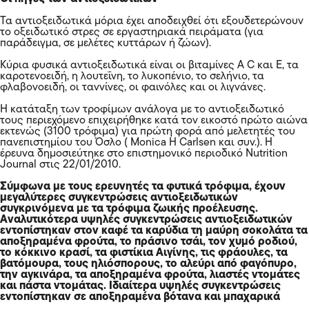
Τα αντιοξειδωτικά μόρια έχει αποδειχθεί ότι εξουδετερώνουν
το οξειδωτικό στρες σε εργαστηριακά πειράματα (για
παράδειγμα, σε μελέτες κυττάρων ή ζώων).
Κύρια φυσικά αντιοξειδωτικά είναι οι βιταμίνες Α C και Ε, τα
καροτενοειδή, η λουτεΐνη, το λυκοπένιο, το σελήνιο, τα
φλαβονοειδή, οι ταννίνες, οι φαινόλες και οι λιγνάνες.
Η κατάταξη των τροφίμων ανάλογα με το αντιοξειδωτικό
τους περιεχόμενο επιχειρήθηκε κατά τον εικοστό πρώτο αιώνα
εκτενώς (3100 τρόφιμα) για πρώτη φορά από μελετητές του
πανεπιστημίου του Όσλο ( Monica H Carlsen και συν.). Η
έρευνα δημοσιεύτηκε στο επιστημονικό περιοδικό Nutrition
Journal στις 22/01/2010.
Σύμφωνα με τους ερευνητές τα φυτικά τρόφιμα, έχουν
μεγαλύτερες συγκεντρώσεις αντιοξειδωτικών
συγκρινόμενα με τα τρόφιμα ζωικής προέλευσης.
Αναλυτικότερα υψηλές συγκεντρώσεις αντιοξειδωτικών
εντοπίστηκαν στον καφέ τα καρύδια τη μαύρη σοκολάτα τα
αποξηραμένα φρούτα, το πράσινο τσάι, τον χυμό ροδιού,
το κόκκινο κρασί, τα φιστίκια Αιγίνης, τις φράουλες, τα
βατόμουρα, τους ηλιόσπορους, το αλεύρι από φαγόπυρο,
την αγκινάρα, τα αποξηραμένα φρούτα, λιαστές ντομάτες
και πάστα ντομάτας. Ιδιαίτερα υψηλές συγκεντρώσεις
εντοπίστηκαν σε αποξηραμένα βότανα και μπαχαρικά