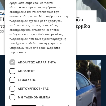
Χρησιμοποιούμε cookies για να
εξατομικεύσουμε το περιεχόμενο, τις
διαφημίσεις και να αναλύσουμε την
Υγεία
επισκεψιμότητά μας. Μοιραζόμαστε επίσης
Η διατροφή του καλοκαιριού αλλάζει
πληροφορίες σχετικά με τη χρήση του
ιστότοπού μας με τους συνεργάτες
τον ιδρώτα και δοκιμάζει την επιδερμίδα
διαφήμισης και ανάλυσης, οι οποίοι
30 Ιου 2026, 19:25
ενδέχεται να τις συνδυάσουν με άλλες
πληροφορίες που τους έχετε παράσχει ή
που έχουν συλλέξει από τη χρήση των
υπηρεσιών τους από εσάς.
Διαβάστε
περισσότερα
ΑΠΟΛΎΤΩΣ ΑΠΑΡΑΊΤΗΤΑ
ΑΠΌΔΟΣΗΣ
ΣΤΌΧΕΥΣΗΣ
ΛΕΙΤΟΥΡΓΙΚΌΤΗΤΑΣ
ΜΗ ΤΑΞΙΝΟΜΗΜΈΝΑ