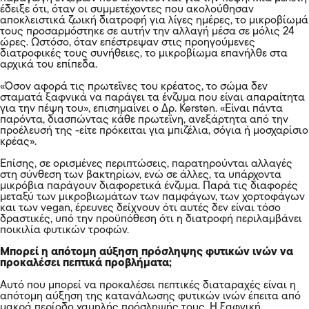
έδειξε ότι, όταν οι συμμετέχοντες που ακολούθησαν
αποκλειστικά ζωική διατροφή για λίγες ημέρες, το μικροβίωμά
τους προσαρμόστηκε σε αυτήν την αλλαγή μέσα σε μόλις 24
ώρες. Ωστόσο, όταν επέστρεψαν στις προηγούμενες
διατροφικές τους συνήθειες, το μικροβίωμα επανήλθε στα
αρχικά του επίπεδα.
«Όσον αφορά τις πρωτεΐνες του κρέατος, το σώμα δεν
σταματά ξαφνικά να παράγει τα ένζυμα που είναι απαραίτητα
για την πέψη του», επισημαίνει ο Δρ. Kersten. «Είναι πάντα
παρόντα, διασπώντας κάθε πρωτεΐνη, ανεξάρτητα από την
προέλευσή της -είτε πρόκειται για μπιζέλια, σόγια ή μοσχαρίσιο
κρέας».
Επίσης, σε ορισμένες περιπτώσεις, παρατηρούνται αλλαγές
στη σύνθεση των βακτηρίων, ενώ σε άλλες, τα υπάρχοντα
μικρόβια παράγουν διαφορετικά ένζυμα. Παρά τις διαφορές
μεταξύ των μικροβιωμάτων των παμφάγων, των χορτοφάγων
και των vegan, έρευνες δείχνουν ότι αυτές δεν είναι τόσο
δραστικές, υπό την προϋπόθεση ότι η διατροφή περιλαμβάνει
ποικιλία φυτικών τροφών.
Μπορεί η απότομη αύξηση πρόσληψης φυτικών ινών να
προκαλέσει πεπτικά προβλήματα;
Αυτό που μπορεί να προκαλέσει πεπτικές διαταραχές είναι η
απότομη αύξηση της κατανάλωσης φυτικών ινών έπειτα από
μακρά περίοδο χαμηλής πρόσληψής τους. Η ξαφνική