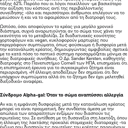
τάξης 62%. Παρόλο που οι λόγοι ποικίλλουν -με βασικότερο
την αύξηση του κόστους αντί της περιβαλλοντικής
συνείδησης -όλο και περισσότεροι άνθρωποι επιλέγουν να το
μειώσουν ή και να το αφαιρέσουν από τη διατροφή τους.
Ωστόσο, όσοι αποφεύγουν το κρέας για μεγάλο χρονικό
διάστημα, συχνά αναρωτιούνται αν το σώμα τους χάνει την
ικανότητα να το μεταβολίζει. Σε διαδικτυακές κοινότητες
χορτοφάγων και vegan, κυκλοφορούν μαρτυρίες που
περιγράφουν συμπτώματα, όπως φούσκωμα ή δυσφορία μετά
την κατανάλωση κρέατος, δημιουργώντας αμφιβολίες σχετικά
με το κατά πόσο το πεπτικό σύστημα προσαρμόζεται μόνιμα σε
νέες διατροφικές συνήθειες. Ο Δρ. Sander Kersten, καθηγητής
διατροφής στο Πανεπιστήμιο Cornell των ΗΠΑ, επισημαίνει ότι
η επιστημονική έρευνα για το συγκεκριμένο ζήτημα είναι
περιορισμένη. «Η έλλειψη αποδείξεων δεν σημαίνει ότι δεν
υπάρχουν συμπτώματα αλλά ότι το ζήτημα δεν έχει μελετηθεί
διεξοδικά» αναφέρει.
Σύνδρομο Alpha-gal: Όταν το σώμα αναπτύσσει αλλεργία
Αν και η εμφάνιση δυσφορίας μετά την κατανάλωση κρέατος
μπορεί να είναι πραγματική, δεν συνδέεται άμεσα με την
απώλεια των απαραίτητων ενζύμων που διασπούν τις
πρωτεΐνες του. Σε αντίθεση με τη δυσανεξία στη λακτόζη, όπου
η έλλειψη της λακτάσης προκαλεί στομαχικές διαταραχές -τα
ένζυμα που διασπούν τις πρωτεΐνες του κρέατος παραμένουν