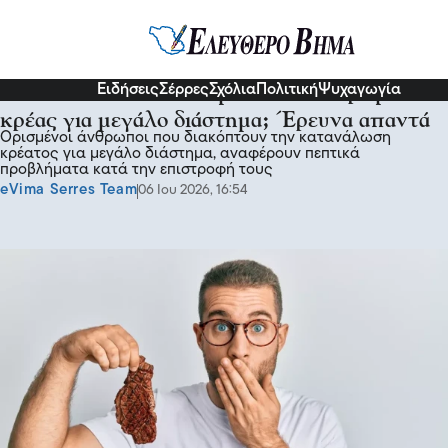
Υγεία
Ειδήσεις
Σέρρες
Σχόλια
Πολιτική
Ψυχαγωγία
Πεπτικό: Τι παθαίνουμε όταν δεν τρώμε
κρέας για μεγάλο διάστημα; Έρευνα απαντά
Ορισμένοι άνθρωποι που διακόπτουν την κατανάλωση
κρέατος για μεγάλο διάστημα, αναφέρουν πεπτικά
προβλήματα κατά την επιστροφή τους
eVima Serres Team
06 Ιου 2026, 16:54