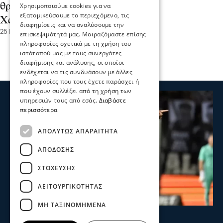
θρεπτικά; Ένας καθηγητής του
Χρησιμοποιούμε cookies για να
εξατομικεύσουμε το περιεχόμενο, τις
Χάρβαρντ απαντά
διαφημίσεις και να αναλύσουμε την
25 Ιου 2026, 22:01
επισκεψιμότητά μας. Μοιραζόμαστε επίσης
πληροφορίες σχετικά με τη χρήση του
ιστότοπού μας με τους συνεργάτες
διαφήμισης και ανάλυσης, οι οποίοι
ενδέχεται να τις συνδυάσουν με άλλες
πληροφορίες που τους έχετε παράσχει ή
που έχουν συλλέξει από τη χρήση των
υπηρεσιών τους από εσάς.
Διαβάστε
περισσότερα
ΑΠΟΛΎΤΩΣ ΑΠΑΡΑΊΤΗΤΑ
ΑΠΌΔΟΣΗΣ
ΣΤΌΧΕΥΣΗΣ
ΛΕΙΤΟΥΡΓΙΚΌΤΗΤΑΣ
ΜΗ ΤΑΞΙΝΟΜΗΜΈΝΑ
Ψυχαγωγία
Αθλητικά