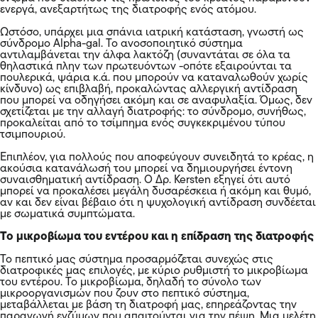
ενεργά, ανεξαρτήτως της διατροφής ενός ατόμου.
Ωστόσο, υπάρχει μια σπάνια ιατρική κατάσταση, γνωστή ως
σύνδρομο Alpha-gal. Το ανοσοποιητικό σύστημα
αντιλαμβάνεται την άλφα λακτόζη (συναντάται σε όλα τα
θηλαστικά πλην των πρωτευόντων -οπότε εξαιρούνται τα
πουλερικά, ψάρια κ.ά. που μπορούν να καταναλωθούν χωρίς
κίνδυνο) ως επιβλαβή, προκαλώντας αλλεργική αντίδραση
που μπορεί να οδηγήσει ακόμη και σε αναφυλαξία. Όμως, δεν
σχετίζεται με την αλλαγή διατροφής: το σύνδρομο, συνήθως,
προκαλείται από το τσίμπημα ενός συγκεκριμένου τύπου
τσιμπουριού.
Επιπλέον, για πολλούς που αποφεύγουν συνειδητά το κρέας, η
ακούσια κατανάλωσή του μπορεί να δημιουργήσει έντονη
συναισθηματική αντίδραση. Ο Δρ. Kersten εξηγεί ότι αυτό
μπορεί να προκαλέσει μεγάλη δυσαρέσκεια ή ακόμη και θυμό,
αν και δεν είναι βέβαιο ότι η ψυχολογική αντίδραση συνδέεται
με σωματικά συμπτώματα.
Το μικροβίωμα του εντέρου και η επίδραση της διατροφής
Το πεπτικό μας σύστημα προσαρμόζεται συνεχώς στις
διατροφικές μας επιλογές, με κύριο ρυθμιστή το μικροβίωμα
του εντέρου. Το μικροβίωμα, δηλαδή το σύνολο των
μικροοργανισμών που ζουν στο πεπτικό σύστημα,
μεταβάλλεται με βάση τη διατροφή μας, επηρεάζοντας την
παραγωγή ενζύμων που απαιτούνται για την πέψη. Μια μελέτη