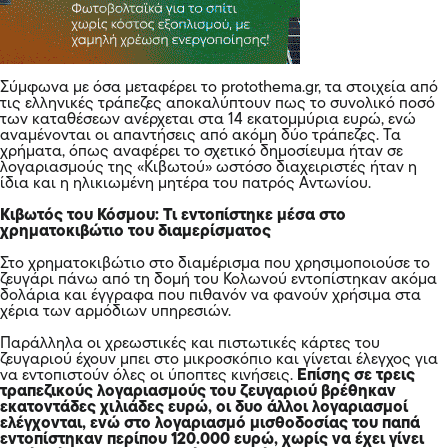
Σύμφωνα με όσα μεταφέρει το protothema.gr, τα στοιχεία από
τις ελληνικές τράπεζες αποκαλύπτουν πως το συνολικό ποσό
των καταθέσεων ανέρχεται στα 14 εκατομμύρια ευρώ, ενώ
αναμένονται οι απαντήσεις από ακόμη δύο τράπεζες. Τα
χρήματα, όπως αναφέρει το σχετικό δημοσίευμα ήταν σε
λογαριασμούς της «Κιβωτού» ωστόσο διαχειριστές ήταν η
ίδια και η ηλικιωμένη μητέρα του πατρός Αντωνίου.
Κιβωτός του Κόσμου: Τι εντοπίστηκε μέσα στο
χρηματοκιβώτιο του διαμερίσματος
Στο χρηματοκιβώτιο στο διαμέρισμα που χρησιμοποιούσε το
ζευγάρι πάνω από τη δομή του Κολωνού εντοπίστηκαν ακόμα
δολάρια και έγγραφα που πιθανόν να φανούν χρήσιμα στα
χέρια των αρμόδιων υπηρεσιών.
Παράλληλα οι χρεωστικές και πιστωτικές κάρτες του
ζευγαριού έχουν μπει στο μικροσκόπιο και γίνεται έλεγχος για
να εντοπιστούν όλες οι ύποπτες κινήσεις.
Επίσης σε τρεις
τραπεζικούς λογαριασμούς του ζευγαριού βρέθηκαν
εκατοντάδες χιλιάδες ευρώ, οι δυο άλλοι λογαριασμοί
ελέγχονται, ενώ στο λογαριασμό μισθοδοσίας του παπά
εντοπίστηκαν περίπου 120.000 ευρώ, χωρίς να έχει γίνει