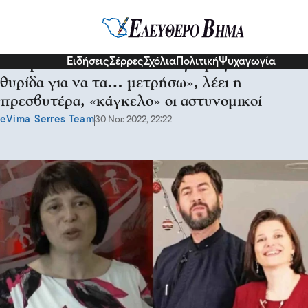
Κοινωνία
Ειδήσεις
Σέρρες
Σχόλια
Πολιτική
Ψυχαγωγία
«Πήρα τα 347.000€ και τις λίρες από τη
θυρίδα για να τα… μετρήσω», λέει η
πρεσβυτέρα, «κάγκελο» οι αστυνομικοί
eVima Serres Team
30 Νοε 2022, 22:22