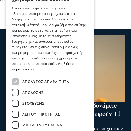
05 Δεκ 2022, 16:18
Χρησιμοποιούμε cookies για να
εξατομικεύσουμε το περιεχόμενο, τις
διαφημίσεις και να αναλύσουμε την
επισκεψιμότητά μας. Μοιραζόμαστε επίσης
πληροφορίες σχετικά με τη χρήση του
ιστότοπού μας με τους συνεργάτες
διαφήμισης και ανάλυσης, οι οποίοι
ενδέχεται να τις συνδυάσουν με άλλες
πληροφορίες που τους έχετε παράσχει ή
που έχουν συλλέξει από τη χρήση των
υπηρεσιών τους από εσάς.
Διαβάστε
περισσότερα
ΑΠΟΛΎΤΩΣ ΑΠΑΡΑΊΤΗΤΑ
ΑΠΌΔΟΣΗΣ
ΣΤΌΧΕΥΣΗΣ
Ενισχύθηκαν οι πυροσβεστικές δυνάμεις
στη φωτιά στην Κορινθία - Επιχειρούν 11
ΛΕΙΤΟΥΡΓΙΚΌΤΗΤΑΣ
εναέρια μέσα
ΜΗ ΤΑΞΙΝΟΜΗΜΈΝΑ
Ενισχύθηκαν οι πυροσβεστικές δυνάμεις που επιχειρούν