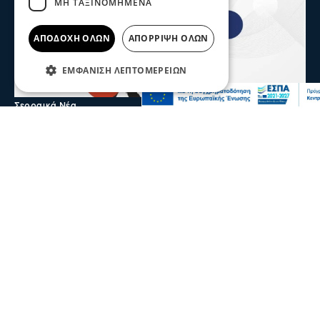
ΜΗ ΤΑΞΙΝΟΜΗΜΈΝΑ
ΑΠΟΔΟΧΉ ΌΛΩΝ
ΑΠΌΡΡΙΨΗ ΌΛΩΝ
ΕΜΦΆΝΙΣΗ ΛΕΠΤΟΜΕΡΕΙΏΝ
Σερραικά Νέα
Το Επιμελητήριο καλεί τις Σερραϊκές
επιχειρήσεις να λάβουν μέρος στην 90η
Δ.Ε.Θ.
Πρόσκληση προς τις Σερραϊκές επιχειρήσεις να λάβουν
μέρος στην 90η Διεθνή Έκθεση Θεσσαλονίκης απευθύνει
το Επιμελητήριο Σερρών
05 Αυγ 2026, 20:28