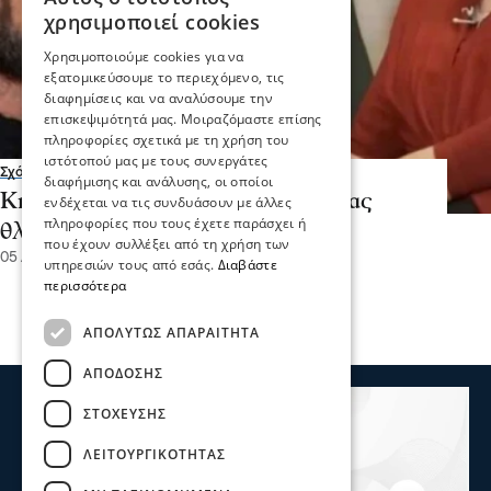
χρησιμοποιεί cookies
Χρησιμοποιούμε cookies για να
εξατομικεύσουμε το περιεχόμενο, τις
διαφημίσεις και να αναλύσουμε την
επισκεψιμότητά μας. Μοιραζόμαστε επίσης
πληροφορίες σχετικά με τη χρήση του
ιστότοπού μας με τους συνεργάτες
Σχόλια και...άλλα
διαφήμισης και ανάλυσης, οι οποίοι
Κιβωτός του Κόσμου: Σχολιάζοντας
ενδέχεται να τις συνδυάσουν με άλλες
πληροφορίες που τους έχετε παράσχει ή
θλιβερά γεγονότα..
που έχουν συλλέξει από τη χρήση των
05 Δεκ 2022, 16:18
υπηρεσιών τους από εσάς.
Διαβάστε
περισσότερα
ΑΠΟΛΎΤΩΣ ΑΠΑΡΑΊΤΗΤΑ
ΑΠΌΔΟΣΗΣ
ΣΤΌΧΕΥΣΗΣ
ΛΕΙΤΟΥΡΓΙΚΌΤΗΤΑΣ