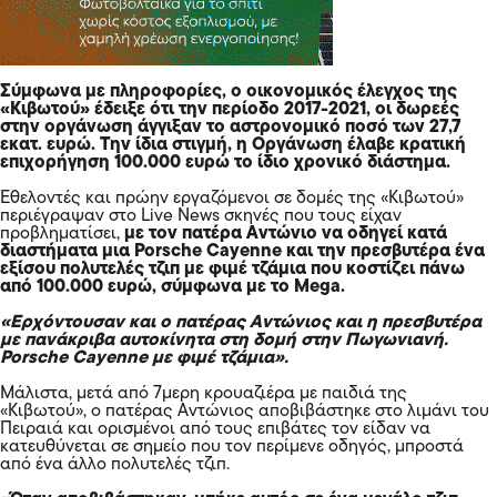
Σύμφωνα με πληροφορίες, ο οικονομικός έλεγχος της
«Κιβωτού»
έδειξε ότι την περίοδο 2017-2021, οι δωρεές
στην οργάνωση άγγιξαν το αστρονομικό ποσό των 27,7
εκατ. ευρώ. Την ίδια στιγμή, η Οργάνωση έλαβε κρατική
επιχορήγηση 100.000 ευρώ το ίδιο χρονικό διάστημα.
Εθελοντές και πρώην εργαζόμενοι σε δομές της «Κιβωτού»
περιέγραψαν στο Live News σκηνές που τους είχαν
προβληματίσει,
με τον πατέρα Αντώνιο να οδηγεί κατά
διαστήματα μια Porsche Cayenne και την πρεσβυτέρα ένα
εξίσου πολυτελές τζιπ με φιμέ τζάμια που κοστίζει πάνω
από 100.000
ευρώ
, σύμφωνα με το Mega.
«Ερχόντουσαν και ο πατέρας Αντώνιος και η πρεσβυτέρα
με πανάκριβα αυτοκίνητα στη δομή στην Πωγωνιανή.
Porsche Cayenne με φιμέ τζάμια».
Μάλιστα, μετά από 7μερη κρουαζιέρα με παιδιά της
«Κιβωτού», ο πατέρας Αντώνιος αποβιβάστηκε στο λιμάνι του
Πειραιά και ορισμένοι από τους επιβάτες τον είδαν να
κατευθύνεται σε σημείο που τον περίμενε οδηγός, μπροστά
από ένα άλλο πολυτελές τζιπ.