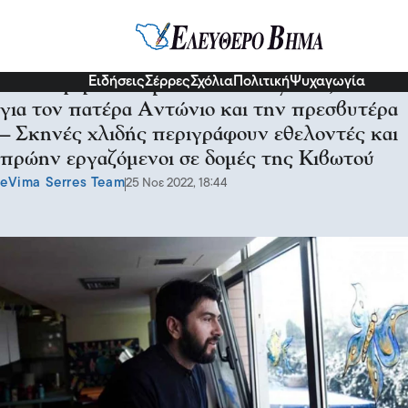
Διάφορα
Ειδήσεις
Σέρρες
Σχόλια
Πολιτική
Ψυχαγωγία
Κυκλοφορούσαν με Porsche Cayenne, λένε
για τον πατέρα Αντώνιο και την πρεσβυτέρα
– Σκηνές χλιδής περιγράφουν εθελοντές και
πρώην εργαζόμενοι σε δομές της Κιβωτού
eVima Serres Team
25 Νοε 2022, 18:44