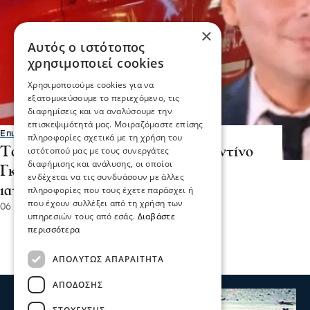
×
Αυτός ο ιστότοπος
χρησιμοποιεί cookies
Χρησιμοποιούμε cookies για να
εξατομικεύσουμε το περιεχόμενο, τις
διαφημίσεις και να αναλύσουμε την
επισκεψιμότητά μας. Μοιραζόμαστε επίσης
Επικαιρότητα
πληροφορίες σχετικά με τη χρήση του
Το τελευταίο αντίο στον Κωνσταντίνο
ιστότοπού μας με τους συνεργάτες
διαφήμισης και ανάλυσης, οι οποίοι
Γκίνη στα Άνω Πορόι-τι έδειξε η
ενδέχεται να τις συνδυάσουν με άλλες
ιατροδικαστική έκθεση
πληροφορίες που τους έχετε παράσχει ή
που έχουν συλλέξει από τη χρήση των
06 Ιαν 2026, 12:40
υπηρεσιών τους από εσάς.
Διαβάστε
περισσότερα
ΑΠΟΛΎΤΩΣ ΑΠΑΡΑΊΤΗΤΑ
ΑΠΌΔΟΣΗΣ