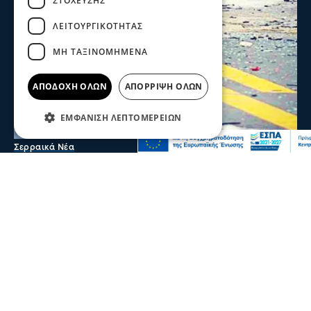
ΣΤΌΧΕΥΣΗΣ
ΛΕΙΤΟΥΡΓΙΚΌΤΗΤΑΣ
ΜΗ ΤΑΞΙΝΟΜΗΜΈΝΑ
ΑΠΟΔΟΧΉ ΌΛΩΝ
ΑΠΌΡΡΙΨΗ ΌΛΩΝ
ΕΜΦΆΝΙΣΗ ΛΕΠΤΟΜΕΡΕΙΏΝ
Σερραικά Νέα
Σέρρες: Τραγωδία στην άσφαλτο-2 νεκροί
σε τροχαίο στην Παλαιοκώμη
Δύο νεκροί και ένας τραυματίας είναι ο απολογισμός
τροχαίου δυστυχήματος μετά από σύγκρουση ΙΧ με
φορτηγό το πρωί στην Παλαιοκώμη
πριν 2 λεπτά