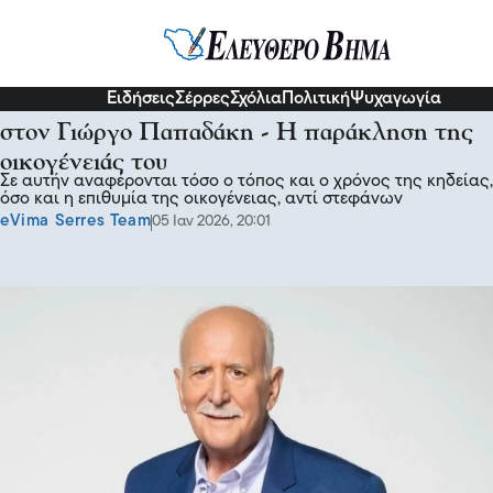
Επικαιρότητα
Ειδήσεις
Σέρρες
Σχόλια
Πολιτική
Ψυχαγωγία
Πού και πότε θα πουν το τελευταίο «αντίο»
στον Γιώργο Παπαδάκη - Η παράκληση της
οικογένειάς του
Σε αυτήν αναφέρονται τόσο ο τόπος και ο χρόνος της κηδείας,
όσο και η επιθυμία της οικογένειας, αντί στεφάνων
eVima Serres Team
05 Ιαν 2026, 20:01