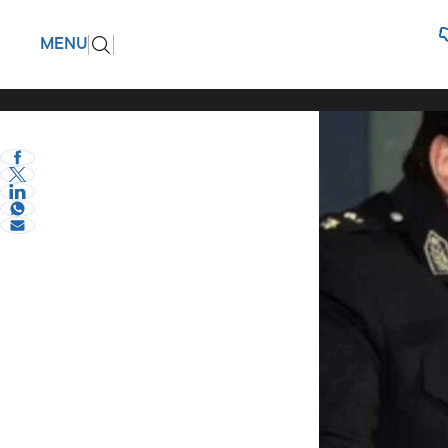
Δραματικ
ΠΙΣΩ
MENU
παιδιά σα
eVima Serres Team
0
Κοινωνία