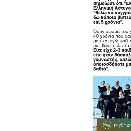
σημείωσε ότι “αν
Ελληνική Αστυνομ
“θέλω να συγγρά
δω κάποια βίντεο
επί 5 χρόνια”.
Όσον αφορά του
40 χρόνια που ασχ
μου και εγώ μαζί
πω. Κανείς δεν ήτ
Είτε είχε 2-3 παι
είτε ήταν δάσκαλο
γυμναστής, απλώ
οποιοσδήποτε μπ
βαθιά”.