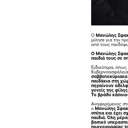
Ο
Μανώλης Σφα
μίλησε για την π
από τους παιδόφι
Ο Μανώλης Σφακ
παιδιά τους σε σ
Ειδικότερα, όπως
Κυβερνοασφάλει
σαββατοκύριακα 
παιδάκια στη χώ
πηγαίνουν αδελφά
γονείς της φίλης
Το βράδυ κάποιος
Αναφερόμενος στ
ο
Μανώλης Σφακ
σπίτια και έχει
παιδιά. Όλη μέρα
βασικό υπερασπισ
πορνογραφίας τα