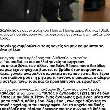
κιανάκης
σε συνέντευξή του Πρώτο Πρόγραμμα 91,6 και 105,8,
ροστασία που μπορούν να προσφέρουν οι γονείς στα παιδιά του
λους..
ιανάκης συμβουλευει τους
γονείς
να μην κοιμούνται τα
πίτια φίλων
 υπογράμμισε ο πρόεδρος του Διεθνούς Ινστιτούτου
ας
“τα παιδιά, οι πιο πολλοί γονείς τα αφήνουν
σε σπίτια ξένα, των άλλων παιδιών. Ξέρετε πόσα δεκάδες
ρα μας έχουν ψυχικά βιαστεί το βράδυ όταν κοιμούνται,
κια, γονείς ανώμαλοι στα σπίτια αυτά που είναι; Δεν ξέρω 
 του παιδιού μου ή η μητέρα τι κάνουν, ο μπαμπάς, ο αδερφ
 ασελγεί πάνω τους και το πρωί ξυπνούν με εφιάλτες”.
ον γνωστό συγγραφέα παιδικών βιβλίων που συνελήφθη,
ιανάκης
επεσήμανε ότι
“αυτός ο άνθρωπος έχει μπει σε όλα
 σχέσεις με παιδάκια. Ήταν ένας άνθρωπος χωμένος μέσα στ
 με τα παιδιά, κάθε μέρα, όλη μέρα”, ενώ σχολιάζοντας το
τικό επιχείρημα του συγγραφέα, ότι τα αρχεία παιδικής
 κατέβαζε στο πλαίσιο έρευνας για την συγγραφή βιβλίου,