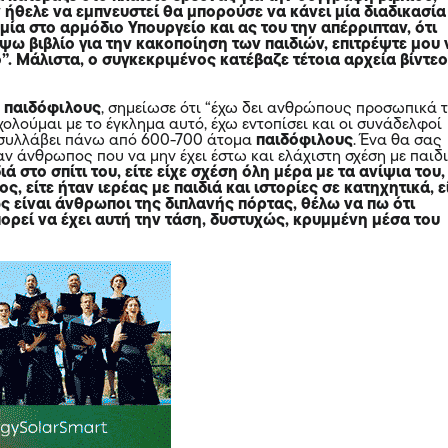
 ήθελε να εμπνευστεί θα μπορούσε να κάνει μία διαδικασία
ία στο αρμόδιο Υπουργείο και ας του την απέρριπταν, ότι
ψω βιβλίο για την κακοποίηση των παιδιών, επιτρέψτε μου 
”. Μάλιστα, ο συγκεκριμένος κατέβαζε τέτοια αρχεία βίντε
ς
παιδόφιλους
, σημείωσε ότι “έχω δει ανθρώπους προσωπικά 
ολούμαι με το έγκλημα αυτό, έχω εντοπίσει και οι συνάδελφοί
 συλλάβει πάνω από 600-700 άτομα
παιδόφιλους
. Ένα θα σας
αν άνθρωπος που να μην έχει έστω και ελάχιστη σχέση με παιδι
διά στο σπίτι του, είτε είχε σχέση όλη μέρα με τα ανίψια του,
ς, είτε ήταν ιερέας με παιδιά και ιστορίες σε κατηχητικά, ε
ς είναι άνθρωποι της διπλανής πόρτας, θέλω να πω ότι
ορεί να έχει αυτή την τάση, δυστυχώς, κρυμμένη μέσα του