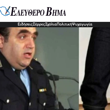
ή προειδοποίηση Σφακιανάκη: «Γο
ς να κοιμούνται σε άλλα σπίτια»
6 Νοε 2022, 11:21
Ειδήσεις
Σέρρες
Σχόλια
Πολιτική
Ψυχαγωγία