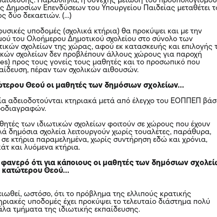
αίδευσης. Παράλληλα, η συνεχής μείωση του προϋπολογισμο
 Δημοσίων Επενδύσεων του Υπουργείου Παιδείας μεταθέτει τ
ς δύο δεκαετιών. (…)
φυσικές υποδομές (σχολικά κτήρια) θα προκύψει και με την
μού του Ολοήμερου Δημοτικού σχολείου στο σύνολο των
ικών σχολείων της χώρας, αφού εκ κατασκευής και επιλογής 
ικών σχολείων δεν προβλέπουν άλλους χώρους για παροχή
ces) προς τους γονείς τους μαθητές και το προσωπικό που
παίδευση, πέραν των σχολικών αιθουσών.
ώτερου Θεού οι μαθητές των δημόσιων σχολείων…
εία αδειοδοτούνται κτηριακά μετά από έλεγχο του ΕΟΠΠΕΠ βάσ
ροδιαγραφών.
μαθητές των ιδιωτικών σχολείων φοιτούν σε χώρους που έχουν
λλά δημόσια σχολεία λειτουργούν χωρίς τουαλέτες, παράθυρα,
 σε κτήρια παραμελημένα, χωρίς συντήρηση εδώ και χρόνια,
άτ και λυόμενα κτήρια.
, φανερό ότι για κάποιους οι μαθητές των δημόσιων σχολε
ός κατώτερου Θεού…
ειωθεί, ωστόσο, ότι το πρόβλημα της ελλιπούς κρατικής
τηριακές υποδομές έχει προκύψει το τελευταίο διάστημα πολύ
γάλα τμήματα της ιδιωτικής εκπαίδευσης.