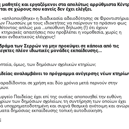
ς μαθητές και εργαζόμενοι στα απολύτως αρρύθμιστα Κέντ
αι σε χώρους που κανείς δεν έχει ελέγξει.
 «απλοποιήθηκε» η διαδικασία αδειοδότησης σε Φροντιστήρια
νων Γλωσσών, με τους ιδιοκτήτες να παίρνουν το πράσινο φως
θέτοντας απλώς μια …υπεύθυνη δήλωση (!) ότι έχουν
 κτηριακές απαιτήσεις που προβλέπει η νομοθεσία, χωρίς η
 καν ενδεικτικούς ελέγχους!
 δράμα των Σερρών να μην προκύψει σε κάποια από τις
εγκτες πλέον ιδιωτικές μονάδες εκπαίδευσης…
ποπτεία, όμως, των δημόσιων σχολικών κτηρίων;
ιδείας αναλαμβάνει το πρόγραμμα ανέγερσης νέων κτηρίω
παραδίδονται σε χρήση και δύο χρόνια μετά περνούν στην
μων.
ργείο Παιδείας έχει επί της ουσίας αποποιηθεί την ευθύνη
ηρίων των δημόσιων σχολείων, τη συντήρηση των οποίων έχει
ά υποχρηματοδοτημένη και συχνά θεσμικά ανέτοιμη και ανώρ
τήματα δημόσιας εκπαίδευσης τοπική αυτοδιοίκηση.
;