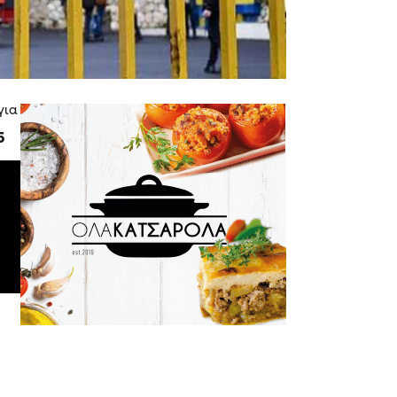
για
5