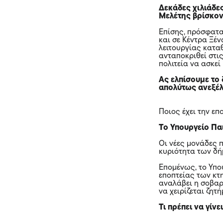
Δεκάδες χιλιάδε
Μελέτης βρίσκοντ
Επίσης, πρόσφατα
και σε Κέντρα Ξέ
λειτουργίας κατα
ανταποκριθεί στις
πολιτεία να ασκεί
Ας ελπίσουμε το
απολύτως ανεξέλ
Ποιος έχει την ε
Το Υπουργείο Πα
Οι νέες μονάδες 
κυριότητα των δή
Επομένως, το Υπου
εποπτείας των κτ
αναλάβει η σοβαρ
να χειρίζεται ζη
Τι πρέπει να γίνει