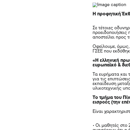
Η προφητική Έκ
Σε τέτοιες οδυνηρ
προειδοποιήσεις 
αποστείλει προς τ
Οφείλουμε, όμως,
ΓΣΕΕ που εκδόθηκε
«Η ελληνική πρω
ευρωπαϊκό & διε
Τα ευρήματα και 
για τις επιπτώσε
εκπαίδευση μεταξ
υλικοτεχνικής υπ
Το τμήμα του Πί
εισροές (την επ
Είναι χαρακτηριστ
• Οι μαθητές στο