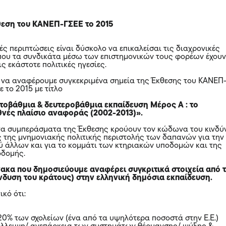
θεση του ΚΑΝΕΠ-ΓΣΕΕ το 2015
ές περιπτώσεις είναι δύσκολο να επικαλείσαι τις διαχρονικές
που τα συνδικάτα μέσω των επιστημονικών τους φορέων έχου
ις εκάστοτε πολιτικές ηγεσίες.
 να αναφέρουμε συγκεκριμένα σημεία της Έκθεσης του ΚΑΝΕΠ
 το 2015 με τίτλο
τοβάθμια & δευτεροβάθμια εκπαίδευση Μέρος Α : το
θνές πλαίσιο αναφοράς (2002-2013)».
τα συμπεράσματα της Έκθεσης κρούουν τον κώδωνα του κινδύ
ις της μνημονιακής πολιτικής περιστολής των δαπανών για την
ύ άλλων και για το κομμάτι των κτηριακών υποδομών και της
οδομής.
νακα που δημοσιεύουμε αναφέρει συγκριτικά στοιχεία από τ
ένδυση του κράτους) στην ελληνική δημόσια εκπαίδευση.
ικό ότι:
 20% των σχολείων (ένα από τα υψηλότερα ποσοστά στην Ε.Ε.)