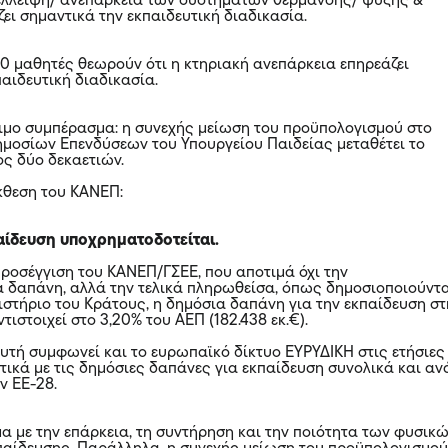
έλλειψη/ ανεπάρκεια των συστημάτων θέρμανσης/ ψύξης &
ει σημαντικά την εκπαιδευτική διαδικασία.
 10 μαθητές θεωρούν ότι η κτηριακή ανεπάρκεια επηρεάζει
αιδευτική διαδικασία.
ίσιμο συμπέρασμα: η συνεχής μείωση του προϋπολογισμού στο
οσίων Επενδύσεων του Υπουργείου Παιδείας μεταθέτει το
ς δύο δεκαετιών.
Έκθεση του ΚΑΝΕΠ:
παίδευση υποχρηματοδοτείται.
ροσέγγιση του ΚΑΝΕΠ/ΓΣΕΕ, που αποτιμά όχι την
 δαπάνη, αλλά την τελικά πληρωθείσα, όπως δημοσιοποιούντ
γιστήριο του Κράτους, η δημόσια δαπάνη για την εκπαίδευση σ
τιστοιχεί στο 3,20% του ΑΕΠ (182.438 εκ.€).
αυτή συμφωνεί και το ευρωπαϊκό δίκτυο ΕΥΡΥΔΙΚΗ στις ετήσιες
τικά με τις δημόσιες δαπάνες για εκπαίδευση συνολικά και αν
ν EE-28.
μα με την επάρκεια, τη συντήρηση και την ποιότητα των φυσικ