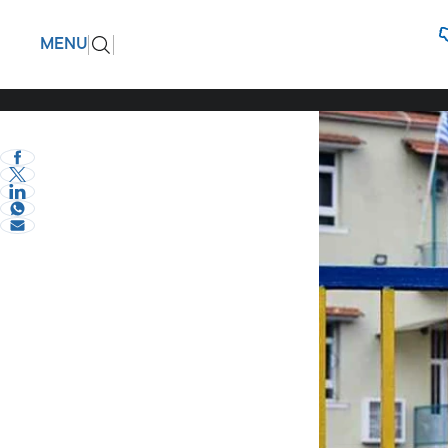
Τραγωδία
ΠΙΣΩ
MENU
υποχρημα
eVima Serres Team
0
Σερραικά Νέα