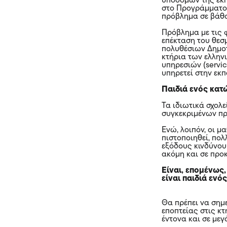
υποδομών της εκπ
στο Προγράμματος
πρόβλημα σε βάθο
Πρόβλημα με τις 
επέκταση του θεσ
πολυθέσιων Δημοτ
κτήρια των ελλην
υπηρεσιών (servi
υπηρετεί στην εκ
Παιδιά ενός κατ
Τα ιδιωτικά σχολ
συγκεκριμένων π
Ενώ, λοιπόν, οι 
πιστοποιηθεί, πο
εξόδους κινδύνου
ακόμη και σε προκ
Είναι, επομένως
είναι παιδιά εν
Θα πρέπει να σημ
εποπτείας στις κ
έντονα και σε με