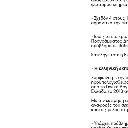
αναφέρουν ότι η 
φωτισμού επηρεάζ
• Σχεδόν 4 στους
σημαντικά την εκπ
• Ίσως το πιο κρ
Προγράμματος Δημ
πρόβλημα σε βάθο
Κατέληγε τότε η 
• Η ελληνική εκ
Σύμφωνα με την π
προϋπολογισθείσα
από το Γενικό Λο
Ελλάδα το 2013 αν
Με την εκτίμηση 
αναφορές του σχε
κράτος-μέλος στη
• Υπάρχει πρόβλη