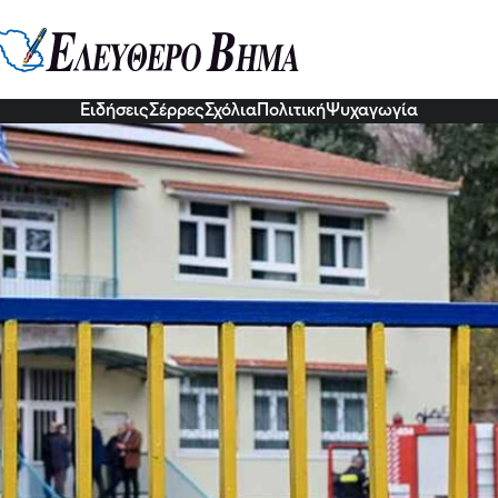
 – Σέρρες: Μοιραία τα αποτελέσμ
τοδότησης στη δημόσια εκπαίδευ
6 Δεκ 2022, 10:10
Ειδήσεις
Σέρρες
Σχόλια
Πολιτική
Ψυχαγωγία