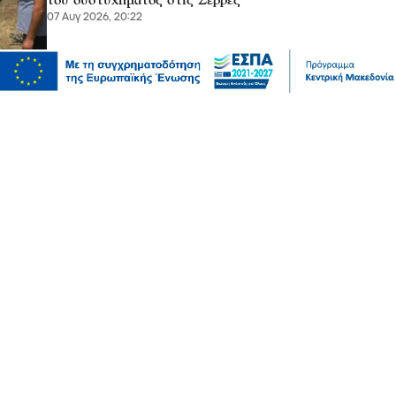
του δυστυχήματος στις Σέρρες
07 Αυγ 2026, 20:22
Μόδα
10 συμβουλές για να διατηρείτε τα ρούχα σας σαν
καινούργια
07 Αυγ 2026, 20:17
Ψυχαγωγία
Αθλητικά
Ισπανία – Ελλάδα 96-86: Στην παράταση «λύγισε» η
Εθνική Παίδων στην πρεμιέρα του Eurobasket U16
07 Αυγ 2026, 20:01
Επικαιρότητα
Καιρός αύριο: Άνεμοι 5 μποφόρ στην Αττική, έως 39
βαθμούς η θερμοκρασία στη χώρα – Πού θα βρέξει
07 Αυγ 2026, 19:57