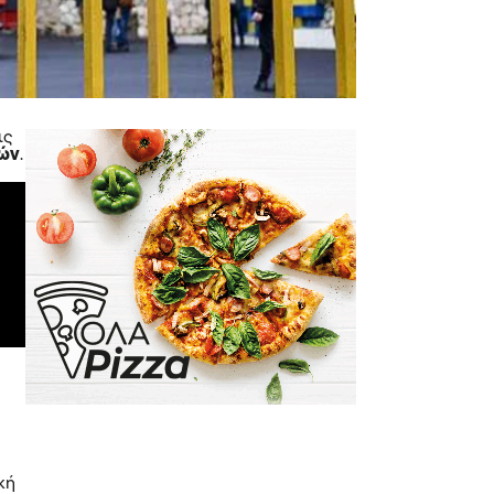
ις
ρών
.
ική