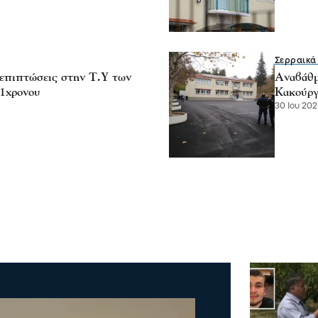
Σερραικά
επιπτώσεις στην Τ.Υ των
Αναβάθμ
11χρονου
Κακούργ
30 Ιου 202