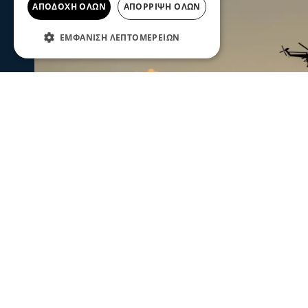
ΑΠΟΔΟΧΉ ΌΛΩΝ
ΑΠΌΡΡΙΨΗ ΌΛΩΝ
ΕΜΦΆΝΙΣΗ ΛΕΠΤΟΜΕΡΕΙΏΝ
Ενισχύθηκαν οι πυροσβεστικές δυν
Κορινθία - Επιχειρούν 11 εναέρια μ