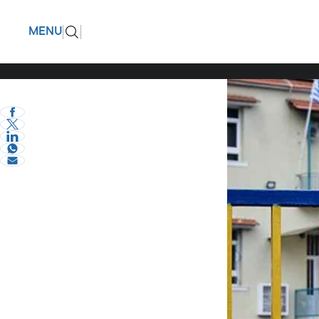
Σέρρες: «
ΠΙΣΩ
MENU
eVima Serres Team
0
Σερραικά Νέα