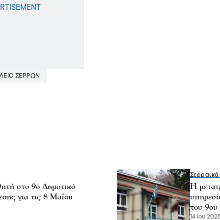
ΛΕΙΟ ΣΕΡΡΩΝ
Σερραικά
θητή στο 9ο Δημοτικό
Η μετατ
εσης για τις 8 Μαΐου
υπηρεσί
του 9ου
14 Ιου 2025