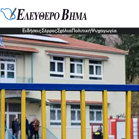
Αυτό ήταν το μοιραίο λάθος» λέν
5 Δεκ 2022, 20:21
Ειδήσεις
Σέρρες
Σχόλια
Πολιτική
Ψυχαγωγία