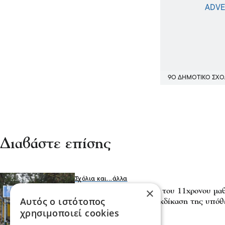
9Ο ΔΗΜΟΤΙΚΟ ΣΧΟ
Διαβάστε επίσης
Σχόλια και...άλλα
×
Σέρρες - Για τον θάνατο του 11χρονου μα
Αυτός ο ιστότοπος
Σχολείο μετατέθηκε η εκδίκαση της υπόθ
χρησιμοποιεί cookies
07 Φεβ 2026, 19:26