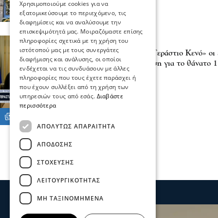
Χρησιμοποιούμε cookies για να
εξατομικεύσουμε το περιεχόμενο, τις
διαφημίσεις και να αναλύσουμε την
επισκεψιμότητά μας. Μοιραζόμαστε επίσης
πληροφορίες σχετικά με τη χρήση του
Σχόλια και...άλλα
ιστότοπού μας με τους συνεργάτες
Παύλος Πουλιάκας: «Τεράστιο Κενό» οι 
διαφήμισης και ανάλυσης, οι οποίοι
Σερρών από την απόφαση για το θάνατο 
ενδέχεται να τις συνδυάσουν με άλλες
01 Ιου 2025, 18:24
πληροφορίες που τους έχετε παράσχει ή
που έχουν συλλέξει από τη χρήση των
υπηρεσιών τους από εσάς.
Διαβάστε
περισσότερα
ΑΠΟΛΎΤΩΣ ΑΠΑΡΑΊΤΗΤΑ
ΑΠΌΔΟΣΗΣ
ΣΤΌΧΕΥΣΗΣ
ΛΕΙΤΟΥΡΓΙΚΌΤΗΤΑΣ
ΜΗ ΤΑΞΙΝΟΜΗΜΈΝΑ