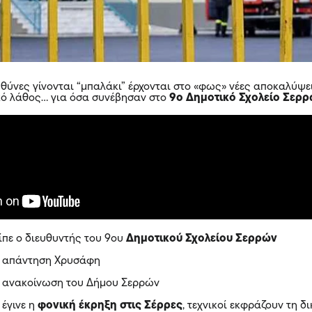
υθύνες γίνονται “μπαλάκι” έρχονται στο «φως» νέες αποκαλύψε
ικό λάθος… για όσα συνέβησαν στο
9ο Δημοτικό Σχολείο Σερ
είπε ο διευθυντής του 9ου
Δημοτικού Σχολείου Σερρών
ν
απάντηση Χρυσάφη
ανακοίνωση του Δήμου Σερρών
 έγινε η
φονική έκρηξη στις Σέρρες
, τεχνικοί εκφράζουν τη δ