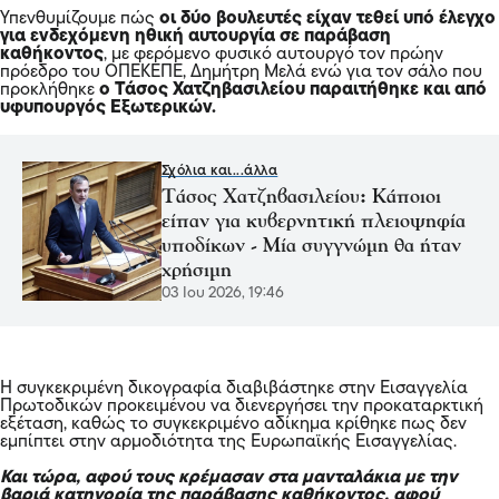
Υπενθυμίζουμε πώς
οι δύο βουλευτές είχαν τεθεί υπό έλεγχο
για ενδεχόμενη ηθική αυτουργία σε παράβαση
καθήκοντος
, με φερόμενο φυσικό αυτουργό τον πρώην
πρόεδρο του ΟΠΕΚΕΠΕ, Δημήτρη Μελά ενώ για τον σάλο που
προκλήθηκε
ο Τάσος Χατζηβασιλείου παραιτήθηκε και από
υφυπουργός Εξωτερικών.
Σχόλια και...άλλα
Τάσος Χατζηβασιλείου: Κάποιοι
είπαν για κυβερνητική πλειοψηφία
υποδίκων - Μία συγγνώμη θα ήταν
χρήσιμη
03 Ιου 2026, 19:46
Η συγκεκριμένη δικογραφία διαβιβάστηκε στην Εισαγγελία
Πρωτοδικών προκειμένου να διενεργήσει την προκαταρκτική
εξέταση, καθώς το συγκεκριμένο αδίκημα κρίθηκε πως δεν
εμπίπτει στην αρμοδιότητα της Ευρωπαϊκής Εισαγγελίας.
Και τώρα, αφού τους κρέμασαν στα μανταλάκια με την
βαριά κατηγορία της παράβασης καθήκοντος, αφού