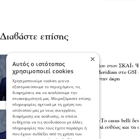
Διαβάστε επίσης
×
Πολιτική
Αυτός ο ιστότοπος
ΥΦΥΠΕΞ Χατζηβασιλείου στον ΣΚΑΪ: Ψ
χρησιμοποιεί cookies
Ελλάδα η είσοδος της Meridiam στο GSI
αφήσει τις μικρότητες στην άκρη
Χρησιμοποιούμε cookies για να
06 Αυγ 2026, 15:54
εξατομικεύσουμε το περιεχόμενο, τις
διαφημίσεις και να αναλύσουμε την
επισκεψιμότητά μας. Μοιραζόμαστε επίσης
πληροφορίες σχετικά με τη χρήση του
ιστότοπού μας με τους συνεργάτες
Πολιτική
διαφήμισης και ανάλυσης, οι οποίοι
Τάσος Χατζηβασιλείου -Το casus belli δε
ενδέχεται να τις συνδυάσουν με άλλες
εκκρεμότητα, αλλά αφορά ευθέως και τ
πληροφορίες που τους έχετε παράσχει ή
01 Αυγ 2026, 16:26
που έχουν συλλέξει από τη χρήση των