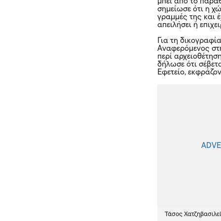
μπει από το παρά
σημείωσε ότι η χώ
γραμμές της και έ
απειλήσει ή επιχε
Για τη δικογραφί
Αναφερόμενος στη
περί αρχειοθέτησ
δήλωσε ότι σέβετα
Εφετείο, εκφράζο
Τάσος Χατζηβασιλε