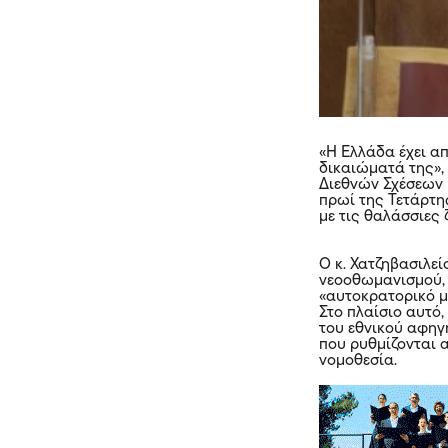
«Η Ελλάδα έχει απ
δικαιώματά της»,
Διεθνών Σχέσεων κ
πρωί της Τετάρτη
με τις θαλάσσιες 
Ο κ. Χατζηβασιλε
νεοοθωμανισμού, 
«αυτοκρατορικό με
Στο πλαίσιο αυτό
του εθνικού αφηγ
που ρυθμίζονται 
νομοθεσία.