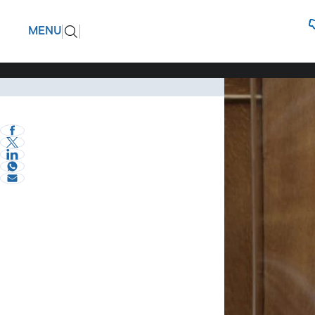
Τάσος Χα
ΠΙΣΩ
MENU
πράξη ότι
«Η Ελλάδα έχει απ
Πολιτική
βουλευτής Σερρώ
eVima Serres Team
0