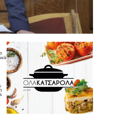
ο
ικά
.
η
α