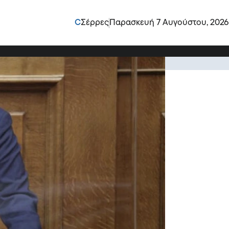
δείξει πολλάκις στην
C
Σέρρες
Παρασκευή 7 Αυγούστου, 2026
ιώματά της
ικαιώματά της», τόνισε μεταξύ άλλων ο