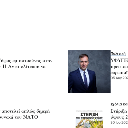
Πολιτική
ήφος εμπιστοσύνης στην
ΥΦΥΠΕΞ 
 - Η Αντιπολίτευση να
προστασ
ευρωπαϊ
05 Αυγ 202
Σχόλια κα
ν αποτελεί απλώς διμερή
Στήριξη
η συνοχή του ΝΑΤΟ
ύψους 2
30 Ιου 202