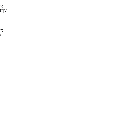
ες
 την
ες
ου