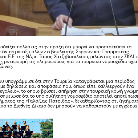
οδείξει πολλάκις στην πράξη ότι μπορεί να προστατεύσει τα
 τόνισε μεταξύ άλλων ο βουλευτής Σερρών και Γραμματέας
αι Ε.Ε. της ΝΔ, κ. Τάσος Χατζηβασιλείου, μιλώντας στον ΣΚΑΪ τ
ς, με αφορμή τις πληροφορίες για το τουρκικό νομοσχέδιο σχετ
ζώνες.
ίου υπογράμμισε ότι στην Τουρκία καταγράφεται μια περίοδος
με δηλώσεις και αποφάσεις που, όπως είπε, καλλιεργούν ένα
γαλείο», το οποίο βρίσκει απήχηση στην τουρκική κοινή γνώμη
, σημείωσε ότι το υπό συζήτηση νομοσχέδιο αποτελεί αποτύπωσ
ήματος της «Γαλάζιας Πατρίδας», ξεκαθαρίζοντας ότι ζητήματ
από το Διεθνές Δίκαιο δεν μπορούν να καθοριστούν με εγχώρια