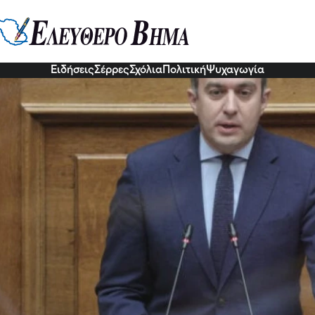
τζηβασιλείου -Η Ελλάδα έχει απο
 μπορεί να προστατεύσει τα δικα
οδείξει πολλάκις στην πράξη ότι μπορεί να προστατεύσει τα δ
ν
Ειδήσεις
Σέρρες
Σχόλια
Πολιτική
Ψυχαγωγία
3 Ιου 2026, 19:03