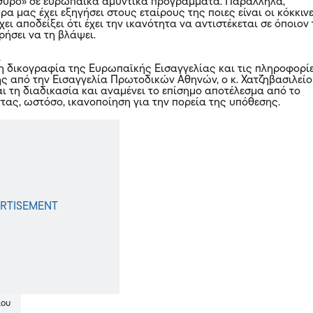
θυρο» σε ευρωπαϊκά αμυντικά προγράμματα. Παράλληλα,
ρα μας έχει εξηγήσει στους εταίρους της ποιες είναι οι κόκκιν
χει αποδείξει ότι έχει την ικανότητα να αντιστέκεται σε όποιον
ιρήσει να τη βλάψει.
α
 δικογραφία της Ευρωπαϊκής Εισαγγελίας και τις πληροφορί
ης από την Εισαγγελία Πρωτοδικών Αθηνών, ο κ. Χατζηβασιλεί
ι τη διαδικασία και αναμένει το επίσημο αποτέλεσμα από το
ντας, ωστόσο, ικανοποίηση για την πορεία της υπόθεσης.
ίου