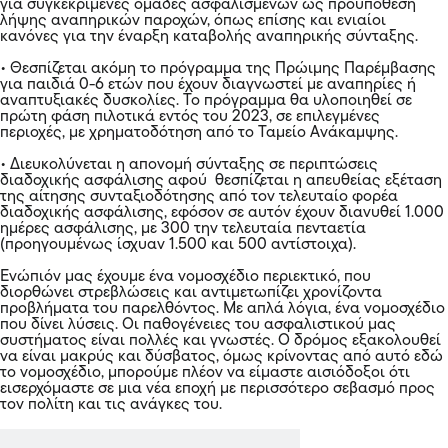
για συγκεκριμένες ομάδες ασφαλισμένων ως προϋπόθεση
λήψης αναπηρικών παροχών, όπως επίσης και ενιαίοι
κανόνες για την έναρξη καταβολής αναπηρικής σύνταξης.
• Θεσπίζεται ακόμη το πρόγραμμα της Πρώιμης Παρέμβασης
για παιδιά 0-6 ετών που έχουν διαγνωστεί με αναπηρίες ή
αναπτυξιακές δυσκολίες. Το πρόγραμμα θα υλοποιηθεί σε
πρώτη φάση πιλοτικά εντός του 2023, σε επιλεγμένες
περιοχές, με χρηματοδότηση από το Ταμείο Ανάκαμψης.
• Διευκολύνεται η απονομή σύνταξης σε περιπτώσεις
διαδοχικής ασφάλισης αφού θεσπίζεται η απευθείας εξέταση
της αίτησης συνταξιοδότησης από τον τελευταίο φορέα
διαδοχικής ασφάλισης, εφόσον σε αυτόν έχουν διανυθεί 1.000
ημέρες ασφάλισης, με 300 την τελευταία πενταετία
(προηγουμένως ίσχυαν 1.500 και 500 αντίστοιχα).
Ενώπιόν μας έχουμε ένα νομοσχέδιο περιεκτικό, που
διορθώνει στρεβλώσεις και αντιμετωπίζει χρονίζοντα
προβλήματα του παρελθόντος. Με απλά λόγια, ένα νομοσχέδιο
που δίνει λύσεις. Οι παθογένειες του ασφαλιστικού μας
συστήματος είναι πολλές και γνωστές. Ο δρόμος εξακολουθεί
να είναι μακρύς και δύσβατος, όμως κρίνοντας από αυτό εδώ
το νομοσχέδιο, μπορούμε πλέον να είμαστε αισιόδοξοι ότι
εισερχόμαστε σε μια νέα εποχή με περισσότερο σεβασμό προς
τον πολίτη και τις ανάγκες του.