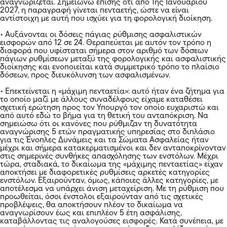
αναγνωρίζεται. Σημειώνω επίσης ότι από 1ης Ιανουαρίου
2027, η παραγραφή γίνεται πενταετής, ώστε να είναι
αντίστοιχη με αυτή που ισχύει για τη φορολογική διοίκηση.
• Αυξάνονται οι δόσεις πάγιας ρύθμισης ασφαλιστικών
εισφορών από 12 σε 24. Θεραπεύεται με αυτόν τον τρόπο η
διαφορά που υφίσταται σήμερα στον αριθμό των δόσεων
πάγιων ρυθμίσεων μεταξύ της φορολογικής και ασφαλιστικής
διοίκησης και ενοποιείται κατά συμμετρικό τρόπο το πλαίσιο
δόσεων, προς διευκόλυνση των ασφαλισμένων.
• Επεκτείνεται η «μάχιμη πενταετία»: αυτό ήταν ένα ζήτημα για
το οποίο μαζί με άλλους συναδέλφους είχαμε καταθέσει
σχετική ερώτηση προς τον Υπουργό τον οποίο ευχαριστώ και
από αυτό εδώ το βήμα για τη θετική του ανταπόκριση. Να
σημειώσω ότι οι κανόνες που ρύθμιζαν τη δυνατότητα
αναγνώρισης 5 ετών πραγματικής υπηρεσίας στο διπλάσιο
για τις Ένοπλες Δυνάμεις και τα Σώματα Ασφαλείας ήταν
μέχρι και σήμερα κατακερματισμένοι και δεν ανταποκρίνονταν
στις σημερινές συνθήκες απασχόλησης των ενστόλων. Μέχρι
τώρα, σταδιακά, το δικαίωμα της «μάχιμης πενταετίας» είχαν
αποκτήσει με διαφορετικές ρυθμίσεις αρκετές κατηγορίες
ενστόλων. Εξαιρούνταν, όμως, κάποιες άλλες κατηγορίες, με
αποτέλεσμα να υπάρχει άνιση μεταχείριση. Με τη ρύθμιση που
προωθείται, όσοι ένστολοι εξαιρούνταν από τις σχετικές
προβλέψεις, θα αποκτήσουν πλέον το δικαίωμα να
αναγνωρίσουν έως και επιπλέον 5 έτη ασφάλισης,
καταβάλλοντας τις αναλογούσες εισφορές. Κατά συνέπεια, με