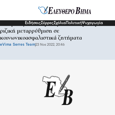
Πολιτική
Ειδήσεις
Σέρρες
Σχόλια
Πολιτική
Ψυχαγωγία
Θεόφιλος Λεονταρίδης: Η ΝΔ προχωρά σε
ριζική μεταρρύθμιση σε
κοινωνικοασφαλιστικά ζητήματα
eVima Serres Team
23 Νοε 2022, 20:46