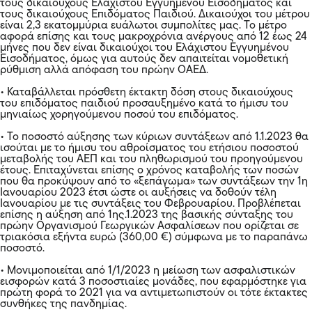
τους δικαιούχους Ελάχιστου Εγγυημένου Εισοδήματος και
τους δικαιούχους Επιδόματος Παιδιού. Δικαιούχοι του μέτρου
είναι 2,3 εκατομμύρια ευάλωτοι συμπολίτες μας. Το μέτρο
αφορά επίσης και τους μακροχρόνια ανέργους από 12 έως 24
μήνες που δεν είναι δικαιούχοι του Ελάχιστου Εγγυημένου
Εισοδήματος, όμως για αυτούς δεν απαιτείται νομοθετική
ρύθμιση αλλά απόφαση του πρώην ΟΑΕΔ.
• Καταβάλλεται πρόσθετη έκτακτη δόση στους δικαιούχους
του επιδόματος παιδιού προσαυξημένο κατά το ήμισυ του
μηνιαίως χορηγούμενου ποσού του επιδόματος.
• Το ποσοστό αύξησης των κύριων συντάξεων από 1.1.2023 θα
ισούται με το ήμισυ του αθροίσματος του ετήσιου ποσοστού
μεταβολής του ΑΕΠ και του πληθωρισμού του προηγούμενου
έτους. Επιταχύνεται επίσης ο χρόνος καταβολής των ποσών
που θα προκύψουν από το «ξεπάγωμα» των συντάξεων την 1η
Ιανουαρίου 2023 έτσι ώστε οι αυξήσεις να δοθούν τέλη
Ιανουαρίου με τις συντάξεις του Φεβρουαρίου. Προβλέπεται
επίσης η αύξηση από 1ης.1.2023 της βασικής σύνταξης του
πρώην Οργανισμού Γεωργικών Ασφαλίσεων που ορίζεται σε
τριακόσια εξήντα ευρώ (360,00 €) σύμφωνα με το παραπάνω
ποσοστό.
• Μονιμοποιείται από 1/1/2023 η μείωση των ασφαλιστικών
εισφορών κατά 3 ποσοστιαίες μονάδες, που εφαρμόστηκε για
πρώτη φορά το 2021 για να αντιμετωπιστούν οι τότε έκτακτες
συνθήκες της πανδημίας.