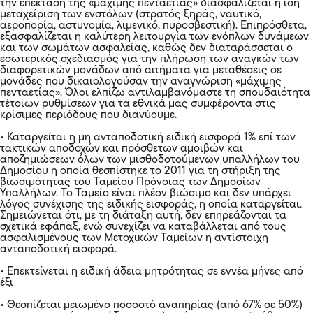
την επέκταση της «μάχιμης πενταετίας» διασφαλίζεται η ίση
μεταχείριση των ενστόλων (στρατός ξηράς, ναυτικό,
αεροπορία, αστυνομία, λιμενικό, πυροσβεστική). Επιπρόσθετα,
εξασφαλίζεται η καλύτερη λειτουργία των ενόπλων δυνάμεων
και των σωμάτων ασφαλείας, καθώς δεν διαταράσσεται ο
εσωτερικός σχεδιασμός για την πλήρωση των αναγκών των
διαφορετικών μονάδων από αιτήματα για μεταθέσεις σε
μονάδες που δικαιολογούσαν την αναγνώριση «μάχιμης
πενταετίας». Όλοι ελπίζω αντιλαμβανόμαστε τη σπουδαιότητα
τέτοιων ρυθμίσεων για τα εθνικά μας συμφέροντα στις
κρίσιμες περιόδους που διανύουμε.
• Καταργείται η μη ανταποδοτική ειδική εισφορά 1% επί των
τακτικών αποδοχών και πρόσθετων αμοιβών και
αποζημιώσεων όλων των μισθοδοτούμενων υπαλλήλων του
Δημοσίου η οποία θεσπίστηκε το 2011 για τη στήριξη της
βιωσιμότητας του Ταμείου Πρόνοιας των Δημοσίων
Υπαλλήλων. Το Ταμείο είναι πλέον βιώσιμο και δεν υπάρχει
λόγος συνέχισης της ειδικής εισφοράς, η οποία καταργείται.
Σημειώνεται ότι, με τη διάταξη αυτή, δεν επηρεάζονται τα
σχετικά εφάπαξ, ενώ συνεχίζει να καταβάλλεται από τους
ασφαλισμένους των Μετοχικών Ταμείων η αντίστοιχη
ανταποδοτική εισφορά.
• Επεκτείνεται η ειδική άδεια μητρότητας σε εννέα μήνες από
έξι
• Θεσπίζεται μειωμένο ποσοστό αναπηρίας (από 67% σε 50%)