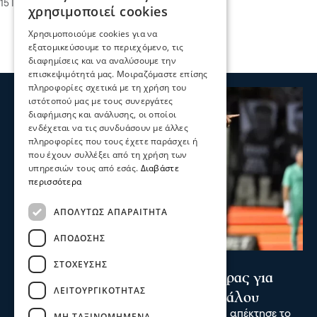
15 Ιου 2026, 22:33
χρησιμοποιεί cookies
Χρησιμοποιούμε cookies για να
εξατομικεύσουμε το περιεχόμενο, τις
διαφημίσεις και να αναλύσουμε την
επισκεψιμότητά μας. Μοιραζόμαστε επίσης
πληροφορίες σχετικά με τη χρήση του
ιστότοπού μας με τους συνεργάτες
διαφήμισης και ανάλυσης, οι οποίοι
ενδέχεται να τις συνδυάσουν με άλλες
πληροφορίες που τους έχετε παράσχει ή
που έχουν συλλέξει από τη χρήση των
υπηρεσιών τους από εσάς.
Διαβάστε
περισσότερα
ΑΠΟΛΎΤΩΣ ΑΠΑΡΑΊΤΗΤΑ
ΑΠΌΔΟΣΗΣ
Ψυχαγωγία
Αθλητικά
ΣΤΌΧΕΥΣΗΣ
Κωνσταντέλιας: ΠΑΟΚ - Πατέρας για
ΛΕΙΤΟΥΡΓΙΚΌΤΗΤΑΣ
δεύτερη φορά ο άσος του Δικεφάλου
Ο άσος του ΠΑΟΚ Γιάννης Κωνσταντέλιας απέκτησε το
ΜΗ ΤΑΞΙΝΟΜΗΜΈΝΑ