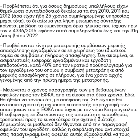
• Προβλέπεται ότι για όσους δημοσίους υπαλλήλους είχαν
θεμελιώσει συνταξιοδοτικό δικαίωμα τα έτη 2010, 2011 και
2012 (άρα είχαν ήδη 25 χρόνια συμπληρωμένης υπηρεσίας
μέχρι τότε), το δικαίωμα για λήψη μειωμένης σύνταξης
κρίνεται με βάση τα ευμενέστερα όρια ηλικίας που ίσχυαν πριν
τον ν. 4336/2015, εφόσον αυτά συμπληρωθούν έως και την 31η
Δεκεμβρίου 2022.
• Προβλέπονται κίνητρα μετατροπής συμβάσεων μερικής
απασχόλησης εργαζομένων σε επιχειρήσεις του ιδιωτικού
τομέα σε συμβάσεις πλήρους απασχόλησης. Συγκεκριμένα, οι
ασφαλιστικές εισφορές εργαζομένου και εργοδότη
επιδοτούνται κατά 40% από τον κρατικό προϋπολογισμό για
τον εργαζόμενο του οποίου η σύμβασή μετατράπηκε από
μερικής απασχόλησης σε πλήρους, για ένα χρόνο αρχής
γενομένης από την πρώτη ημέρα της μετατροπής.
• Μειώνεται ο χρόνος παραγραφής των μη βεβαιωμένων
οφειλών προς τον ΕΦΚΑ, από τα είκοσι στα δέκα χρόνια. Εδώ,
θα ήθελα να τονίσω ότι, με απόφαση του ΣτΕ είχε κριθεί
αντισυνταγματική η ισχύουσα εικοσαετής παραγραφή των
απαιτήσεων του e-ΕΦΚΑ που ίσχυε με τον νόμο Κατρούγκαλου.
Η κυβέρνηση, επιδεικνύοντας της απαραίτητη ευαισθησία,
τροποποιεί προς το ευνοϊκότερο την σχετική διάταξη.
Σημειωτέον, οι μισθωτοί δεν θίγονται από την παραγραφή
οφειλών του εργοδότη, καθώς η ασφάλιση που αντιστοιχεί
στις παραγεγραμμένες οφειλές αυτές εξακολουθεί να τους