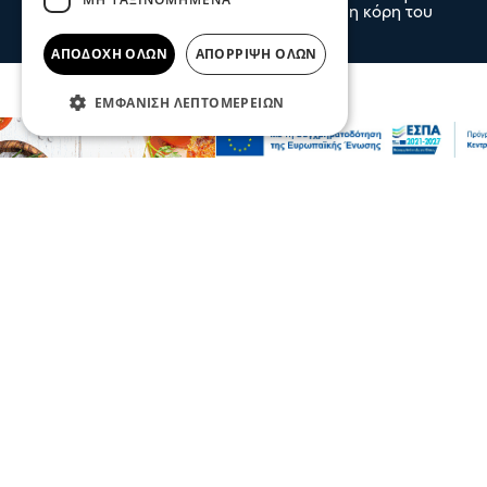
δεύτερο παιδί του, αφού ήρθε στον κόσμο η κόρη του
09 Αυγ 2026, 00:00
ΑΠΟΔΟΧΉ ΌΛΩΝ
ΑΠΌΡΡΙΨΗ ΌΛΩΝ
ΕΜΦΆΝΙΣΗ ΛΕΠΤΟΜΕΡΕΙΏΝ
Επικαιρότητα
Κοινωνία
Σοβαρό τροχαίο από αναστροφή Ι.Χ. στην