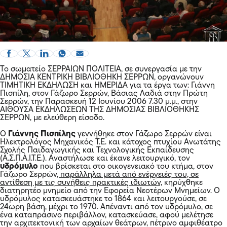
Το σωματείο ΣΕΡΡΑΙΩΝ ΠΟΛΙΤΕΙΑ, σε συνεργασία με την
ΔΗΜΟΣΙΑ ΚΕΝΤΡΙΚΗ ΒΙΒΛΙΟΘΗΚΗ ΣΕΡΡΩΝ, οργανώνουν
ΤΙΜΗΤΙΚΗ ΕΚΔΗΛΩΣΗ και ΗΜΕΡΙΔΑ για τα έργα των: Γιάννη
Πισπίλη, στον Γάζωρο Σερρών, Βάσιας Λαδιά στην Πρώτη
Σερρών, την Παρασκευή 12 Ιουνίου 2006 7.30 μ.μ., στην
ΑΙΘΟΥΣΑ ΕΚΔΗΛΩΣΕΩΝ ΤΗΣ ΔΗΜΟΣΙΑΣ ΒΙΒΛΙΟΘΗΚΗΣ
ΣΕΡΡΩΝ, με ελεύθερη είσοδο.
Ο
Γιάννης Πισπίλης
γεννήθηκε στον Γάζωρο Σερρών είναι
Ηλεκτρολόγος Μηχανικός Τ.Ε. και κάτοχος πτυχίου Ανωτάτης
Σχολής Παιδαγωγικής και Τεχνολογικής Εκπαίδευσης
(A.Σ.Π.A.I.T.E.). Αναστήλωσε και έκανε λειτουργικό, τον
υδρόμυλο
που βρίσκεται στο οικογενειακό του κτήμα, στον
Γάζωρο Σερρών
, παράλληλα μετά από ενέργειές του, σε
αντίθεση με τις συνήθεις πρακτικές ιδιωτών,
κηρύχθηκε
διατηρητέο μνημείο από την Εφορεία Νεοτέρων Μνημείων. Ο
υδρόμυλος κατασκευάστηκε το 1864 και λειτουργούσε, σε
24ωρη βάση, μέχρι το 1970. Απέναντι από τον υδρόμυλο, σε
ένα καταπράσινο περιβάλλον, κατασκεύασε, αφού μελέτησε
την αρχιτεκτονική των αρχαίων θεάτρων, πέτρινο αμφιθέατρο