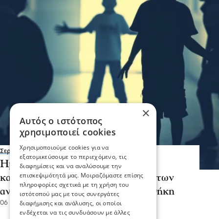
×
Αυτός ο ιστότοπος
χρησιμοποιεί cookies
Χρησιμοποιούμε cookies για να
Σερραικά Νέα
εξατομικεύσουμε το περιεχόμενο, τις
Ημερίδα για την πρόληψη και
διαφημίσεις και να αναλύσουμε την
επισκεψιμότητά μας. Μοιραζόμαστε επίσης
καταστολή της παραβατικότητας των
πληροφορίες σχετικά με τη χρήση του
ανηλίκων τη Δευτέρα στη βιβλιοθήκη
ιστότοπού μας με τους συνεργάτες
διαφήμισης και ανάλυσης, οι οποίοι
06 Μαΐ 2026, 18:13
ενδέχεται να τις συνδυάσουν με άλλες