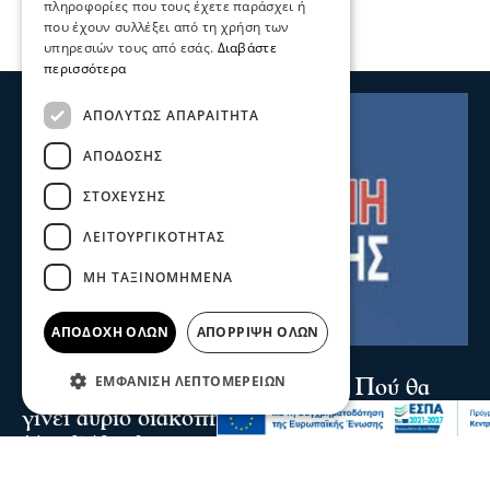
πληροφορίες που τους έχετε παράσχει ή
που έχουν συλλέξει από τη χρήση των
υπηρεσιών τους από εσάς.
Διαβάστε
περισσότερα
ΑΠΟΛΎΤΩΣ ΑΠΑΡΑΊΤΗΤΑ
ΑΠΌΔΟΣΗΣ
ΣΤΌΧΕΥΣΗΣ
ΛΕΙΤΟΥΡΓΙΚΌΤΗΤΑΣ
ΜΗ ΤΑΞΙΝΟΜΗΜΈΝΑ
ΑΠΟΔΟΧΉ ΌΛΩΝ
ΑΠΌΡΡΙΨΗ ΌΛΩΝ
Σερραικά Νέα
ΕΜΦΆΝΙΣΗ ΛΕΠΤΟΜΕΡΕΙΏΝ
Έκτακτη Ανακοίνωση ΔΕΥΑΣ: Πού θα
γίνει αύριο διακοπή
Λόγω βλάβης θα σημειωθεί διακοπή υδροδότησης στην
Κουμαριά από τις 12 τα μεσάνυχτα έως τις πρώτες
πρωινές ώρες της Παρασκευής