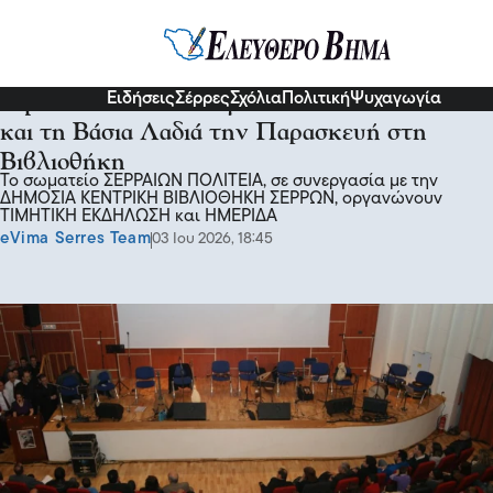
Σερραικά Νέα
Ειδήσεις
Σέρρες
Σχόλια
Πολιτική
Ψυχαγωγία
Τιμητική εκδήλωση για τον Γιάννη Πισπιλή
και τη Βάσια Λαδιά την Παρασκευή στη
Βιβλιοθήκη
Το σωματείο ΣΕΡΡΑΙΩΝ ΠΟΛΙΤΕΙΑ, σε συνεργασία με την
ΔΗΜΟΣΙΑ ΚΕΝΤΡΙΚΗ ΒΙΒΛΙΟΘΗΚΗ ΣΕΡΡΩΝ, οργανώνουν
ΤΙΜΗΤΙΚΗ ΕΚΔΗΛΩΣΗ και ΗΜΕΡΙΔΑ
eVima Serres Team
03 Ιου 2026, 18:45