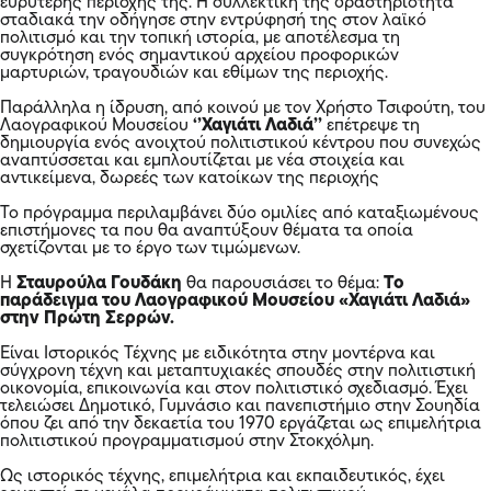
ευρύτερης περιοχής της. Η συλλεκτική της δραστηριότητα
σταδιακά την οδήγησε στην εντρύφησή της στον λαϊκό
πολιτισμό και την τοπική ιστορία, με αποτέλεσμα τη
συγκρότηση ενός σημαντικού αρχείου προφορικών
μαρτυριών, τραγουδιών και εθίμων της περιοχής.
Παράλληλα η ίδρυση, από κοινού με τον Χρήστο Τσιφούτη, του
Λαογραφικού Μουσείου
‘’Χαγιάτι Λαδιά’’
επέτρεψε τη
δημιουργία ενός ανοιχτού πολιτιστικού κέντρου που συνεχώς
αναπτύσσεται και εμπλουτίζεται με νέα στοιχεία και
αντικείμενα, δωρεές των κατοίκων της περιοχής
Το πρόγραμμα περιλαμβάνει δύο ομιλίες από καταξιωμένους
επιστήμονες τα που θα αναπτύξουν θέματα τα οποία
σχετίζονται με το έργο των τιμώμενων.
Η
Σταυρούλα Γουδάκη
θα παρουσιάσει το θέμα:
Το
παράδειγμα του Λαογραφικού Μουσείου «Χαγιάτι Λαδιά»
στην Πρώτη Σερρών.
Είναι Ιστορικός Τέχνης με ειδικότητα στην μοντέρνα και
σύγχρονη τέχνη και μεταπτυχιακές σπουδές στην πολιτιστική
οικονομία, επικοινωνία και στον πολιτιστικό σχεδιασμό. Έχει
τελειώσει Δημοτικό, Γυμνάσιο και πανεπιστήμιο στην Σουηδία
όπου ζει από την δεκαετία του 1970 εργάζεται ως επιμελήτρια
πολιτιστικού προγραμματισμού στην Στοκχόλμη.
Ως ιστορικός τέχνης, επιμελήτρια και εκπαιδευτικός, έχει