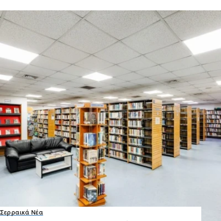
Σερραικά Νέα