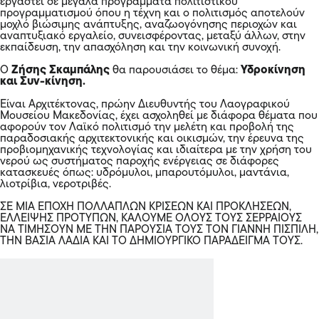
εργαστεί σε μεγάλα προγράμματα πολιτιστικού
προγραμματισμού όπου η τέχνη και ο πολιτισμός αποτελούν
μοχλό βιώσιμης ανάπτυξης, αναζωογόνησης περιοχών και
αναπτυξιακό εργαλείο, συνεισφέροντας, μεταξύ άλλων, στην
εκπαίδευση, την απασχόληση και την κοινωνική συνοχή.
Ο
Ζήσης Σκαμπάλης
θα παρουσιάσει το θέμα:
Υδροκίνηση
και Συν-κίνηση.
Είναι Αρχιτέκτονας, πρώην Διευθυντής του Λαογραφικού
Μουσείου Μακεδονίας, έχει ασχοληθεί με διάφορα θέματα που
αφορούν τον Λαϊκό πολιτισμό την μελέτη και προβολή της
παραδοσιακής αρχιτεκτονικής και οικισμών, την έρευνα της
προβιομηχανικής τεχνολογίας και ιδιαίτερα με την χρήση του
νερού ως συστήματος παροχής ενέργειας σε διάφορες
κατασκευές όπως: υδρόμυλοι, μπαρουτόμυλοι, μαντάνια,
λιοτρίβια, νεροτριβές.
ΣΕ ΜΙΑ ΕΠΟΧΗ ΠΟΛΛΑΠΛΩΝ ΚΡΙΣΕΩΝ ΚΑΙ ΠΡΟΚΛΗΣΕΩΝ,
ΕΛΛΕΙΨΗΣ ΠΡΟΤΥΠΩΝ, ΚΑΛΟΥΜΕ ΟΛΟΥΣ ΤΟΥΣ ΣΕΡΡΑΙΟΥΣ
ΝΑ ΤΙΜΗΣΟΥΝ ΜΕ ΤΗΝ ΠΑΡΟΥΣΙΑ ΤΟΥΣ ΤΟΝ ΓΙΑΝΝΗ ΠΙΣΠΙΛΗ,
ΤΗΝ ΒΑΣΙΑ ΛΑΔΙΑ ΚΑΙ ΤΟ ΔΗΜΙΟΥΡΓΙΚΟ ΠΑΡΑΔΕΙΓΜΑ ΤΟΥΣ.