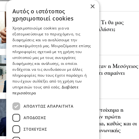
πριν 2 ώρες
×
Αυτός ο ιστότοπος
Ψυχαγωγία
Ζώα
χρησιμοποιεί cookies
Παγκόσμια Ημέρα Γάτας: Τι θα μας
Χρησιμοποιούμε cookies για να
έλεγε, εάν μπορούσε να μιλήσει;
εξατομικεύσουμε το περιεχόμενο, τις
πριν 2 ώρες
διαφημίσεις και να αναλύσουμε την
επισκεψιμότητά μας. Μοιραζόμαστε επίσης
πληροφορίες σχετικά με τη χρήση του
ιστότοπού μας με τους συνεργάτες
Επικαιρότητα
Κοινωνία
διαφήμισης και ανάλυσης, οι οποίοι
Σάκης Αρναούτογλου: Όταν η Μεσόγειος
ενδέχεται να τις συνδυάσουν με άλλες
φτάνει τους 33 βαθμούς, τι σημαίνει
πληροφορίες που τους έχετε παράσχει ή
πραγματικά?
που έχουν συλλέξει από τη χρήση των
πριν 2 ώρες
υπηρεσιών τους από εσάς.
Διαβάστε
περισσότερα
Πολιτική
ΑΠΟΛΎΤΩΣ ΑΠΑΡΑΊΤΗΤΑ
Χατζηβασιλείου: Εθνικό στοίχημα η
Ελληνική Προεδρία – Στην πρώτη
ΑΠΌΔΟΣΗΣ
γραμμή άμυνα και ασφάλεια, καθώς και οι
ΣΤΌΧΕΥΣΗΣ
πολιτικές συνοχής και κοινωνικής
στήριξης