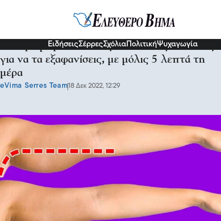
Υγεία
Ειδήσεις
Σέρρες
Σχόλια
Πολιτική
Ψυχαγωγία
Χαλαρά μπράτσα τέλος: 8 εύκολες ασκήσεις
για να τα εξαφανίσεις, με μόλις 5 λεπτά τη
μέρα
eVima Serres Team
18 Δεκ 2022, 12:29