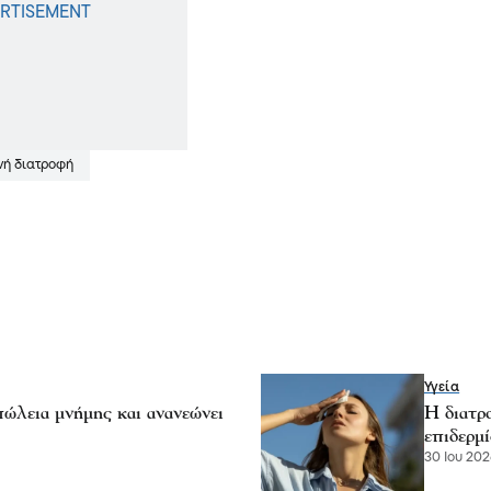
ινή διατροφή
Υγεία
πώλεια μνήμης και ανανεώνει
Η διατρο
επιδερμί
30 Ιου 202