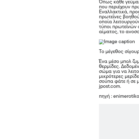
Όπως κάθε γεύμα,
που περιέχουν πρ
Εναλλακτικά, προ
πρωτεΐνες βοηθού
οποία λειτουργούν
τύποι πρωτεϊνών 
αίματος, το ανοσ
Το μέγεθος σίγου
Ένα μέσο μπολ ζυμ
θερμίδες. Δεδομέν
σώμα για να λειτ
μικρότερες μερίδε
σούπα φάτε ή σε 
jpost.com.
πηγή : enimerotiko