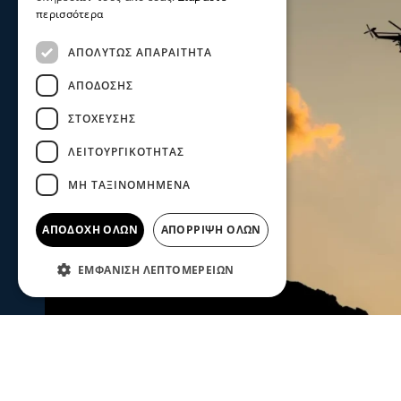
περισσότερα
ΑΠΟΛΎΤΩΣ ΑΠΑΡΑΊΤΗΤΑ
ΑΠΌΔΟΣΗΣ
ΣΤΌΧΕΥΣΗΣ
ΛΕΙΤΟΥΡΓΙΚΌΤΗΤΑΣ
ΜΗ ΤΑΞΙΝΟΜΗΜΈΝΑ
ΑΠΟΔΟΧΉ ΌΛΩΝ
ΑΠΌΡΡΙΨΗ ΌΛΩΝ
ΕΜΦΆΝΙΣΗ ΛΕΠΤΟΜΕΡΕΙΏΝ
Ενισχύθηκαν οι πυροσβεστικές δυν
Κορινθία - Επιχειρούν 11 εναέρια μ
Ενισχύθηκαν οι πυροσβεστικές δυνάμεις που επιχειρούν
αγροτοδασική έκταση, στην περιοχή Στεφάνι Κορίνθου.