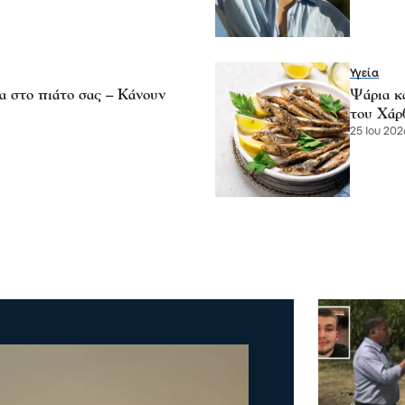
Υγεία
α στο πιάτο σας – Κάνουν
Ψάρια κ
του Χάρ
25 Ιου 202