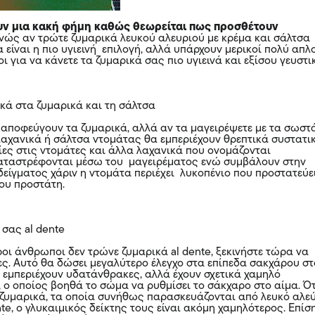
υν μια κακή φήμη καθώς θεωρείται πως προσθέτουν
ώς αν τρώτε ζυμαρικά λευκού αλευριού με κρέμα και σάλτσα
 είναι η πιο υγιεινή επιλογή, αλλά υπάρχουν μερικοί πολύ απλ
οι για να κάνετε τα ζυμαρικά σας πιο υγιεινά και εξίσου γευστι
κά στα ζυμαρικά και τη σάλτσα
αποφεύγουν τα ζυμαρικά, αλλά αν τα μαγειρέψετε με τα σωστ
αχανικά ή σάλτσα ντομάτας θα εμπεριέχουν θρεπτικά συστατικ
ίες στις ντομάτες και άλλα λαχανικά που ονομάζονται
καταστρέφονται μέσω του μαγειρέματος ενώ συμβάλουν στην
δείγματος χάριν η ντομάτα περιέχει λυκοπένιο που προστατεύε
του προστάτη.
 σας al dente
ροι άνθρωποι δεν τρώνε ζυμαρικά al dente, ξεκινήστε τώρα να
ες. Αυτό θα δώσει μεγαλύτερο έλεγχο στα επίπεδα σακχάρου στ
ά εμπεριέχουν υδατάνθρακες, αλλά έχουν σχετικά χαμηλό
, ο οποίος βοηθά το σώμα να ρυθμίσει το σάκχαρο στο αίμα. Ό
 ζυμαρικά, τα οποία συνήθως παρασκευάζονται από λευκό αλε
nte, ο γλυκαιμικός δείκτης τους είναι ακόμη χαμηλότερος. Επίσ