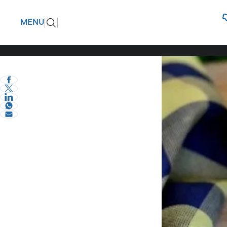
Ζυμαρικά
ΠΙΣΩ
MENU
υγιεινό π
eVima Serres Team
1
Γεύσεις