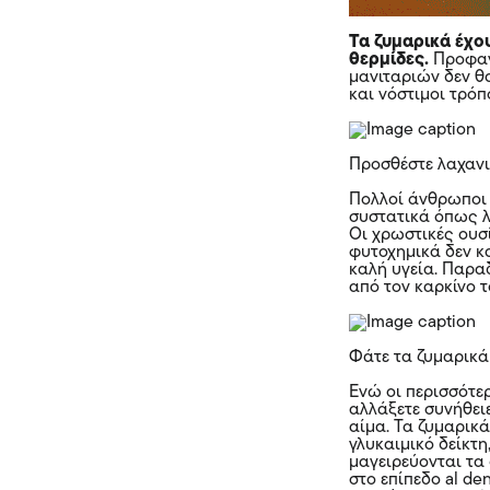
Τα ζυμαρικά έχο
θερμίδες.
Προφαν
μανιταριών δεν θα
και νόστιμοι τρόπ
Προσθέστε λαχανι
Πολλοί άνθρωποι 
συστατικά όπως λ
Οι χρωστικές ουσ
φυτοχημικά δεν 
καλή υγεία. Παρα
από τον καρκίνο 
Φάτε τα ζυμαρικά
Ενώ οι περισσότε
αλλάξετε συνήθει
αίμα. Τα ζυμαρικ
γλυκαιμικό δείκτη
μαγειρεύονται τα
στο επίπεδο al de