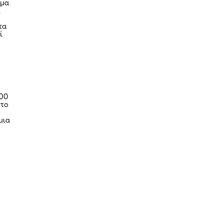
ιμα
.
τα
ί
500
 το
μια