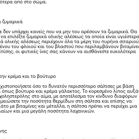
ότερα από στο σώμα.
ά ζυμαρικά
δεν υπάρχει κανείς που να μην του αρέσουν τα ζυμαρικά. Θα
να επιλέξτε ζυμαρικά ολικής αλέσεως τα οποία είναι υγιέστερα
ά ολικής αλέσεως περιέχουν όλα τα μέρη του πυρήνα σιταριού
νου του φλοιού και του βλαστού που περιλαμβάνουν βιταμίνε
 Επίσης, οι φυτικές ίνες σας κάνουν να αισθάνεστε ευκολότερα
την κρέμα και το βούτυρο
αχιστοποιήσετε όσο το δυνατόν περισσότερο σάλτσες με βάση
 όπως βούτυρο και κρέμα γάλακτος. Το κορεσμένο λίπος αυξά
 χοληστερόλης στο αίμα, με αποτέλεσμα τον κίνδυνο διαφόρων
α μειώσετε την ποσότητα θερμίδων στη σάλτσα και επίσης να
ιάτο με βιταμίνες και μέταλλα, η σάλτσα πρέπει να περιέχει μια
λαίων και μια μεγάλη ποσότητα λαχανικών.
νης