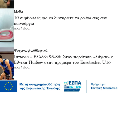
Μόδα
10 συμβουλές για να διατηρείτε τα ρούχα σας σαν
καινούργια
πριν 1 ώρα
Ψυχαγωγία
Αθλητικά
Ισπανία – Ελλάδα 96-86: Στην παράταση «λύγισε» η
Εθνική Παίδων στην πρεμιέρα του Eurobasket U16
πριν 1 ώρα
Επικαιρότητα
Καιρός αύριο: Άνεμοι 5 μποφόρ στην Αττική, έως 39
βαθμούς η θερμοκρασία στη χώρα – Πού θα βρέξει
πριν 1 ώρα