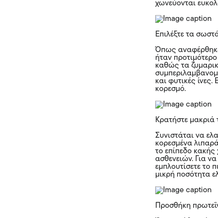
χωνεύονται ευκολ
Επιλέξτε τα σωστ
Όπως αναφέρθηκε 
ήταν προτιμότερο 
καθώς τα ζυμαρικ
συμπεριλαμβανομέ
και φυτικές ίνες.
κορεσμό.
Κρατήστε μακριά 
Συνιστάται να ελ
κορεσμένα λιπαρά
το επίπεδο κακής
ασθενειών. Για ν
εμπλουτίσετε το π
μικρή ποσότητα ε
Προσθήκη πρωτεΐ