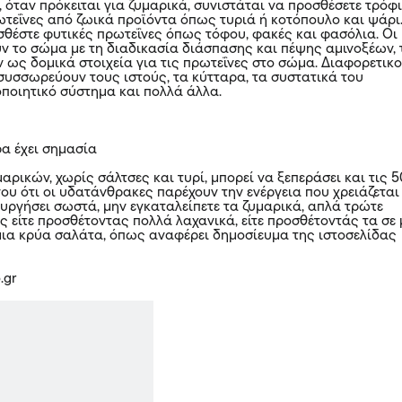
 όταν πρόκειται για ζυμαρικά, συνιστάται να προσθέσετε τρόφ
ωτεΐνες από ζωικά προϊόντα όπως τυριά ή κοτόπουλο και ψάρι
σθέστε φυτικές πρωτεΐνες όπως τόφου, φακές και φασόλια. Οι
ν το σώμα με τη διαδικασία διάσπασης και πέψης αμινοξέων, 
 ως δομικά στοιχεία για τις πρωτεΐνες στο σώμα. Διαφορετικο
συσσωρεύουν τους ιστούς, τα κύτταρα, τα συστατικά του
οποιητικό σύστημα και πολλά άλλα.
ρα έχει σημασία
αρικών, χωρίς σάλτσες και τυρί, μπορεί να ξεπεράσει και τις 
ου ότι οι υδατάνθρακες παρέχουν την ενέργεια που χρειάζεται
ουργήσει σωστά, μην εγκαταλείπετε τα ζυμαρικά, απλά τρώτε
ς είτε προσθέτοντας πολλά λαχανικά, είτε προσθέτοντάς τα σε 
μια κρύα σαλάτα, όπως αναφέρει δημοσίευμα της ιστοσελίδας
.gr