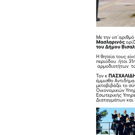
Με την υπ΄αριθμ
Μασλαρινός
ορίζ
του Δήμου Βισαλ
H θητεία τους είν
περιόδου ήτοι 31
αρμοδιοτήτων το
Τον κ
ΠΑΣΧΑΛΙΔ
έμμισθο Αντιδήμα
μεταβιβάζει το σ
Οικονομικών Υπηρ
Εσωτερικής Υπηρε
Διαταγμάτων και