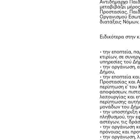
Αντιδήμαρχο Παιδ
μεταβιβάζει μέρο
Προστασίας, Παιδ
Οργανισμού Εσωτε
διατάξεις Νόμων
Ειδικότερα στην κ
• την εποπτεία, 
κτιρίων, σε συνερ
υπηρεσίες τού Δή
• την οργάνωση, 
Δήμου,
• την εποπτεία κ
Προστασίας και Α
περίπτωση ε’ του
αποφάσεων, πιστο
λειτουργίας και 
περίπτωσης αυτής
μονάδων του Δήμ
• την υποστήριξη
πληθυσμού, την 
αστέγων, τις δρά
• την οργάνωση κ
πρόνοιας και προ
• την οργάνωση, λ