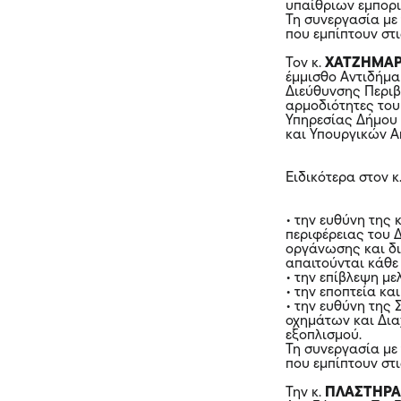
υπαίθριων εμπορι
Τη συνεργασία με
που εμπίπτουν στ
Τον κ.
ΧΑΤΖΗΜΑΡ
έμμισθο Αντιδήμα
Διεύθυνσης Περιβ
αρμοδιότητες του
Υπηρεσίας Δήμου 
και Υπουργικών 
Ειδικότερα στον κ
• την ευθύνη της
περιφέρειας του 
οργάνωσης και δ
απαιτούνται κάθε 
• την επίβλεψη μ
• την εποπτεία κα
• την ευθύνη της
οχημάτων και Δια
εξοπλισμού.
Τη συνεργασία με
που εμπίπτουν στ
Την κ.
ΠΛΑΣΤΗΡΑ