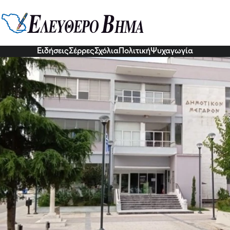
ντιδήμαρχοι στο Δήμο Βισαλτίας 
8 Δεκ 2022, 15:52
Ειδήσεις
Σέρρες
Σχόλια
Πολιτική
Ψυχαγωγία