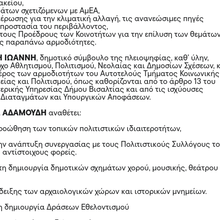
ακείου,
μάτων σχετιζόμενων με ΑμΕΑ,
μέρωσης για την κλιματική αλλαγή, τις ανανεώσιμες πηγές
ν προστασία του περιβάλλοντος,
 τους Προέδρους των Κοινοτήτων για την επίλυση των θεμάτω
ις παραπάνω αρμοδιότητες.
Η ΙΩΑΝΝΗ
, δημοτικό σύμβουλο της πλειοψηφίας, καθ’ ύλην,
χο Αθλητισμού, Πολιτισμού, Νεολαίας και Δημοσίων Σχέσεων, 
μέρος των αρμοδιοτήτων του Αυτοτελούς Τμήματος Κοινωνικής
είας και Πολιτισμού, όπως καθορίζονται από το άρθρο 13 του
ρικής Υπηρεσίας Δήμου Βισαλτίας και από τις ισχύουσες
, Διαταγμάτων και Υπουργικών Αποφάσεων.
.
ΑΔΑΜΟΥΔΗ
αναθέτει:
προώθηση των τοπικών πολιτιστικών ιδιαιτεροτήτων,
 την ανάπτυξη συνεργασίας με τους Πολιτιστικούς Συλλόγους τ
 αντίστοιχους φορείς.
α τη δημιουργία δημοτικών σχημάτων χορού, μουσικής, θεάτρου
άδειξης των αρχαιολογικών χώρων και ιστορικών μνημείων.
 τη δημιουργία Δράσεων Εθελοντισμού