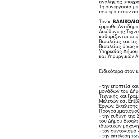
ανάληψης υποχρ
Τη συνεργασία με
που εμπίπτουν στ
Τον κ.
ΒΑΔΙΚΟΛΙ
έμμισθο Αντιδήμα
Διεύθυνσης Τεχνι
καθορίζονται από
Βισαλτίας και τι
Βισαλτίας όπως κ
Υπηρεσίας Δήμου 
και Υπουργικών 
Ειδικότερα στον κ
• την εποπτεία κ
μονάδων του Δήμο
Τεχνικής και Γρα
Μελετών και Επίβ
Έργων, Εκτέλεσης
Προγραμματισμού
• την ευθύνη της
του Δήμου Βισαλτ
ιδιωτικών μηχαν
• τον συντονισμό 
• την εκτέλεση τ