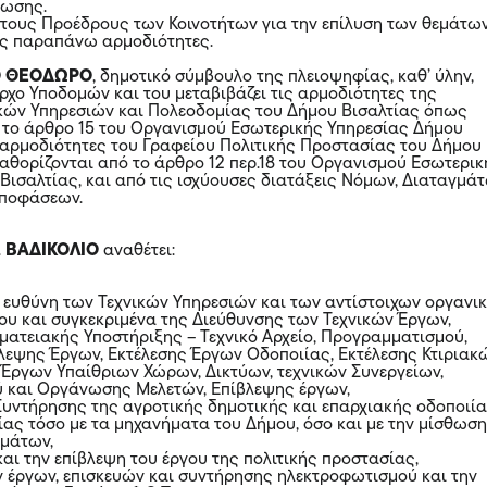
έωσης.
 τους Προέδρους των Κοινοτήτων για την επίλυση των θεμάτω
ις παραπάνω αρμοδιότητες.
Ο ΘΕΟΔΩΡΟ
, δημοτικό σύμβουλο της πλειοψηφίας, καθ’ ύλην,
ρχο Υποδομών και του μεταβιβάζει τις αρμοδιότητες της
κών Υπηρεσιών και Πολεοδομίας του Δήμου Βισαλτίας όπως
 το άρθρο 15 του Οργανισμού Εσωτερικής Υπηρεσίας Δήμου
ς αρμοδιότητες του Γραφείου Πολιτικής Προστασίας του Δήμου
αθορίζονται από το άρθρο 12 περ.18 του Οργανισμού Εσωτερικ
Βισαλτίας, και από τις ισχύουσες διατάξεις Νόμων, Διαταγμά
Αποφάσεων.
.
ΒΑΔΙΚΟΛΙΟ
αναθέτει:
αι ευθύνη των Τεχνικών Υπηρεσιών και των αντίστοιχων οργανι
υ και συγκεκριμένα της Διεύθυνσης των Τεχνικών Έργων,
μματειακής Υποστήριξης – Τεχνικό Αρχείο, Προγραμματισμού,
λεψης Έργων, Εκτέλεσης Έργων Οδοποιίας, Εκτέλεσης Κτιριακ
 Έργων Υπαίθριων Χώρων, Δικτύων, τεχνικών Συνεργείων,
 και Οργάνωσης Μελετών, Επίβλεψης έργων,
 Συντήρησης της αγροτικής δημοτικής και επαρχιακής οδοποιί
ίας τόσο με τα μηχανήματα του Δήμου, όσο και με την μίσθωσ
ημάτων,
και την επίβλεψη του έργου της πολιτικής προστασίας,
ων έργων, επισκευών και συντήρησης ηλεκτροφωτισμού και την