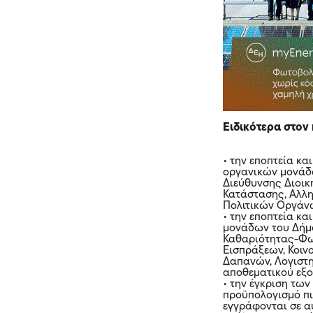
Ειδικότερα στον
• την εποπτεία κ
οργανικών μονάδ
Διεύθυνσης Διοικ
Κατάστασης, Αλλ
Πολιτικών Οργάνω
• την εποπτεία κ
μονάδων του Δήμο
Καθαριότητας-Φωτ
Εισπράξεων, Κοι
Δαπανών, Λογιστη
αποθεματικού εξο
• την έγκριση τω
προϋπολογισμό π
εγγράφονται σε α