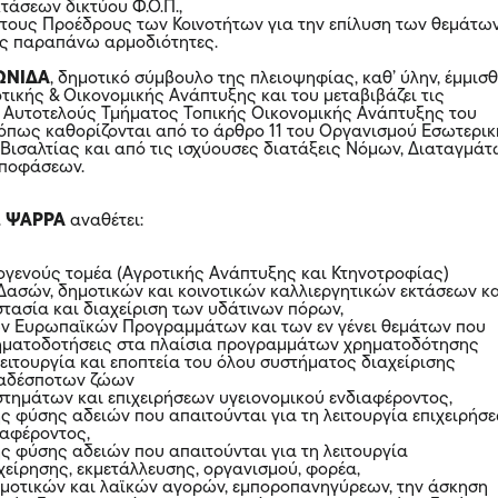
τάσεων δικτύου Φ.Ο.Π.,
 τους Προέδρους των Κοινοτήτων για την επίλυση των θεμάτω
ις παραπάνω αρμοδιότητες.
ΩΝΙΔΑ
, δημοτικό σύμβουλο της πλειοψηφίας, καθ’ ύλην, έμμισ
τικής & Οικονομικής Ανάπτυξης και του μεταβιβάζει τις
 Αυτοτελούς Τμήματος Τοπικής Οικονομικής Ανάπτυξης του
όπως καθορίζονται από το άρθρο 11 του Οργανισμού Εσωτερι
Βισαλτίας και από τις ισχύουσες διατάξεις Νόμων, Διαταγμά
Αποφάσεων.
.
ΨΑΡΡΑ
αναθέτει:
ογενούς τομέα (Αγροτικής Ανάπτυξης και Κτηνοτροφίας)
 Δασών, δημοτικών και κοινοτικών καλλιεργητικών εκτάσεων κ
τασία και διαχείριση των υδάτινων πόρων,
των Ευρωπαϊκών Προγραμμάτων και των εν γένει θεμάτων που
ρηματοδοτήσεις στα πλαίσια προγραμμάτων χρηματοδότησης
λειτουργία και εποπτεία του όλου συστήματος διαχείρισης
 αδέσποτων ζώων
αστημάτων και επιχειρήσεων υγειονομικού ενδιαφέροντος,
ης φύσης αδειών που απαιτούνται για τη λειτουργία επιχειρήσ
ιαφέροντος,
ης φύσης αδειών που απαιτούνται για τη λειτουργία
χείρησης, εκμετάλλευσης, οργανισμού, φορέα,
Δημοτικών και λαϊκών αγορών, εμποροπανηγύρεων, την άσκηση