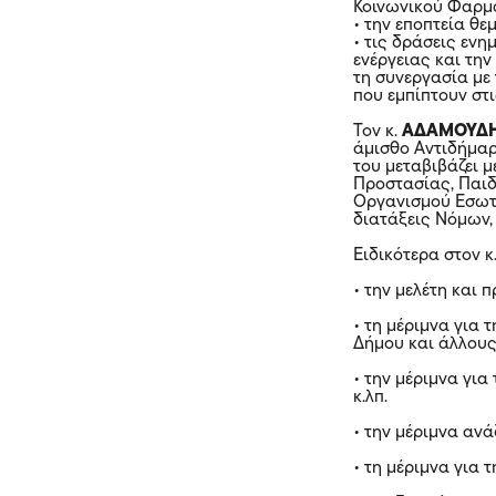
Κοινωνικού Φαρμ
• την εποπτεία θε
• τις δράσεις ενη
ενέργειας και τη
τη συνεργασία με
που εμπίπτουν στ
Τον κ.
ΑΔΑΜΟΥΔ
άμισθο Αντιδήμαρ
του μεταβιβάζει 
Προστασίας, Παιδ
Οργανισμού Εσωτε
διατάξεις Νόμων
Ειδικότερα στον κ
• την μελέτη και 
• τη μέριμνα για
Δήμου και άλλους
• την μέριμνα γι
κ.λπ.
• την μέριμνα αν
• τη μέριμνα για