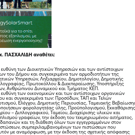
 κ. ΠΑΣΧΑΛΙΔΗ αναθέτει:
αι ευθύνη των Διοικητικών Υπηρεσιών και των αντίστοιχων
ων του Δήμου και συγκεκριμένα των αρμοδιοτήτων της
ητικών Υπηρεσιών, Ληξιαρχείου, Δημοτολογίου, Δημοτικής
ηλογραφίας, Πρωτοκόλλου & Διεκπεραίωσης, Υποστήριξης
ν, Ανθρώπινου Δυναμικού και Τμήματος ΚΕΠ.
αι ευθύνη των οικονομικών και των αντίστοιχων οργανικών
υ και συγκεκριμένα των: Προσόδων, ΤΑΠ και Τελών
ισμού, Ελέγχου, Δημοτικής Περιουσίας, Ταμειακής Βεβαίωση
νοποιήσεων φορολογητέας ύλης, Προϋπολογισμού, Εκκαθάριση
ρίου – Διπλογραφικού, Ταμείου, Διαχείρισης υλικών και
πλισμού γραφείων, την έκδοση του τεκμηριωμένου αιτήματος,
ν δαπανών και τη διάθεση όλων των εγγεγραμμένων στον
ιστώσεων, συμπεριλαμβανομένων των πιστώσεων που
υτόν με αναμόρφωση, με την έκδοση της σχετικής απόφασης