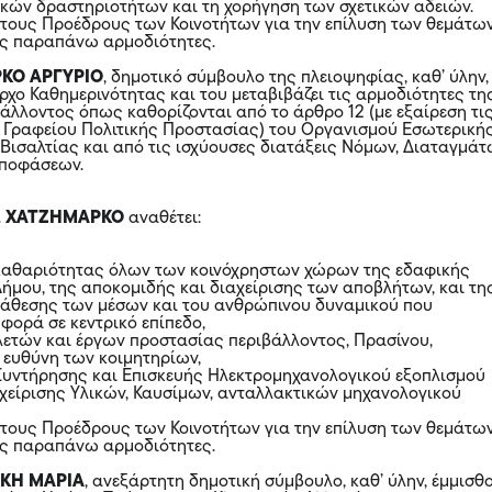
κών δραστηριοτήτων και τη χορήγηση των σχετικών αδειών.
 τους Προέδρους των Κοινοτήτων για την επίλυση των θεμάτω
ις παραπάνω αρμοδιότητες.
ΚΟ ΑΡΓΥΡΙΟ
, δημοτικό σύμβουλο της πλειοψηφίας, καθ’ ύλην,
ρχο Καθημερινότητας και του μεταβιβάζει τις αρμοδιότητες τη
άλλοντος όπως καθορίζονται από το άρθρο 12 (με εξαίρεση τι
 Γραφείου Πολιτικής Προστασίας) του Οργανισμού Εσωτερική
Βισαλτίας και από τις ισχύουσες διατάξεις Νόμων, Διαταγμά
Αποφάσεων.
.
ΧΑΤΖΗΜΑΡΚΟ
αναθέτει:
 καθαριότητας όλων των κοινόχρηστων χώρων της εδαφικής
Δήμου, της αποκομιδής και διαχείρισης των αποβλήτων, και τη
ιάθεσης των μέσων και του ανθρώπινου δυναμικού που
φορά σε κεντρικό επίπεδο,
ελετών και έργων προστασίας περιβάλλοντος, Πρασίνου,
ι ευθύνη των κοιμητηρίων,
 Συντήρησης και Επισκευής Ηλεκτρομηχανολογικού εξοπλισμού
χείρισης Υλικών, Καυσίμων, ανταλλακτικών μηχανολογικού
 τους Προέδρους των Κοινοτήτων για την επίλυση των θεμάτω
ις παραπάνω αρμοδιότητες.
ΚΗ ΜΑΡΙΑ
, ανεξάρτητη δημοτική σύμβουλο, καθ’ ύλην, έμμισθ