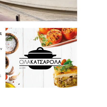
ς
ων
,