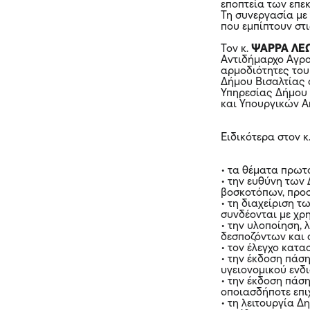
εποπτεία των επεκ
Τη συνεργασία με
που εμπίπτουν στ
Τον κ.
ΨΑΡΡΑ ΛΕ
Αντιδήμαρχο Αγρο
αρμοδιότητες του
Δήμου Βισαλτίας 
Υπηρεσίας Δήμου 
και Υπουργικών 
Ειδικότερα στον κ
• τα θέματα πρωτ
• την ευθύνη των
βοσκοτόπων, προσ
• τη διαχείριση 
συνδέονται με χ
• την υλοποίηση, 
δεσποζόντων και
• τον έλεγχο κατ
• την έκδοση πάσ
υγειονομικού ενδ
• την έκδοση πάσ
οποιασδήποτε επι
• τη λειτουργία 