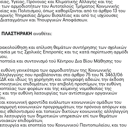
είας, Υγείας, Πρόνοιας και Κλιματικής Αλλαγής και της
ς των αρμοδιοτήτων του Αυτοτελούς Τμήματος Κοινωνικής
είας και Πολιτισμού, όπως καθορίζονται από το άρθρο 13 του
ρικής Υπηρεσίας Δήμου Βισαλτίας και από τις ισχύουσες
, Διαταγμάτων και Υπουργικών Αποφάσεων.
.
ΠΛΑΣΤΗΡΑΚΗ
αναθέτει:
παρακολούθηση και επίλυση θεμάτων συντήρησης των σχολικών
γασία με τις Σχολικές Επιτροπές και τις κατά περίπτωση αρμόδ
μου,
εποπτεία και συντονισμό τού Κέντρου Δια Βίου Μάθησης του
αι ευθύνη γενικότερα των αρμοδιοτήτων της Κοινωνικής
λληλεγγύης που προβλέπονται στο άρθρο 75 του Ν. 3463/06
 ΚΔΚ και ιδίως τη χορήγηση και υπογραφή αδειών, την έκδοση
ποιητικών, επιδομάτων, την επιβολή προστίμων, την ευθύνη
εποπτείας των φορέων και της κείμενης νομοθεσίας της
 και την ευθύνη λειτουργίας των αντίστοιχων οργανικών
ου,
 και κοινωνική φροντίδα ευάλωτων κοινωνικών ομάδων του
εφαρμογή κοινωνικών προγραμμάτων, την πρόνοια απόρων και
σεις εθελοντισμού και τοπικών δικτύων κοινωνικής αλληλεγγύη
αι λειτουργία των δημοτικών υπηρεσιών επί των θεμάτων
νοιακών επιδομάτων,
ειτουργία και εποπτεία του Κοινωνικού Παντοπωλείου, και του