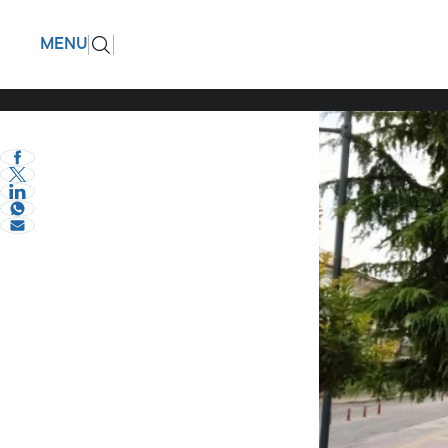
Οι νέοι α
ΠΙΣΩ
MENU
eVima Serres Team
2
Σερραικά Νέα