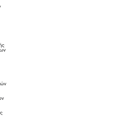
ν
ής
των
κών
ών
ας
η