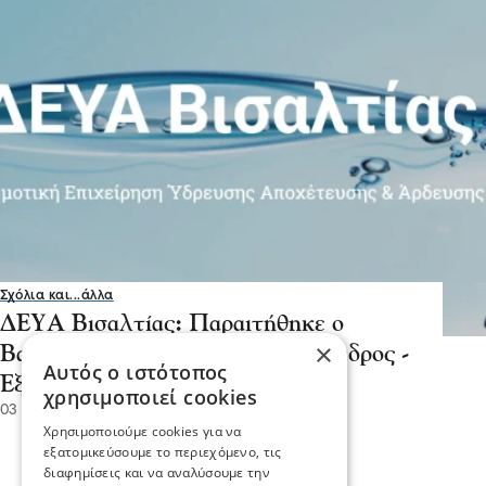
Σχόλια και...άλλα
ΔΕΥΑ Βισαλτίας: Παραιτήθηκε ο
×
Βασίλης Ασλανίδης από αντιπρόεδρος -
Αυτός ο ιστότοπος
Εξελέγη ο Γιάννης Κουλτσιάκης
χρησιμοποιεί cookies
03 Ιου 2026, 18:55
Χρησιμοποιούμε cookies για να
εξατομικεύσουμε το περιεχόμενο, τις
διαφημίσεις και να αναλύσουμε την