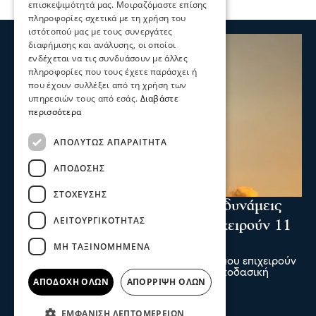
επισκεψιμότητά μας. Μοιραζόμαστε επίσης
πληροφορίες σχετικά με τη χρήση του
ιστότοπού μας με τους συνεργάτες
διαφήμισης και ανάλυσης, οι οποίοι
ενδέχεται να τις συνδυάσουν με άλλες
πληροφορίες που τους έχετε παράσχει ή
που έχουν συλλέξει από τη χρήση των
υπηρεσιών τους από εσάς.
Διαβάστε
περισσότερα
ΑΠΟΛΎΤΩΣ ΑΠΑΡΑΊΤΗΤΑ
ΑΠΌΔΟΣΗΣ
ΣΤΌΧΕΥΣΗΣ
Ενισχύθηκαν οι πυροσβεστικές δυνάμεις
ΛΕΙΤΟΥΡΓΙΚΌΤΗΤΑΣ
στη φωτιά στην Κορινθία - Επιχειρούν 11
εναέρια μέσα
ΜΗ ΤΑΞΙΝΟΜΗΜΈΝΑ
Ενισχύθηκαν οι πυροσβεστικές δυνάμεις που επιχειρούν
στην πυρκαγιά που έχει ξεσπάσει σε αγροτοδασική
ΑΠΟΔΟΧΉ ΌΛΩΝ
ΑΠΌΡΡΙΨΗ ΌΛΩΝ
έκταση, στην περιοχή Στεφάνι Κορίνθου.
07 Αυγ 2026, 20:24
ΕΜΦΆΝΙΣΗ ΛΕΠΤΟΜΕΡΕΙΏΝ