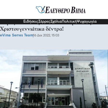
Σερραικά Νέα
Ειδήσεις
Σέρρες
Σχόλια
Πολιτική
Ψυχαγωγία
Δήμος Βισαλτίας: Στόλισαν οι μαθητές τα
Χριστουγεννιάτικα δέντρα!
eVima Serres Team
16 Δεκ 2022, 15:03