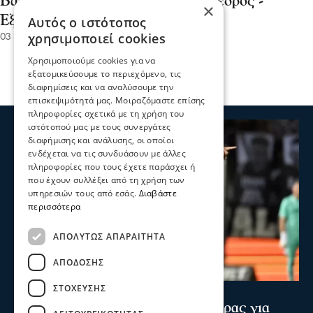
Βασίλης Ασλανίδης από αντιπρόεδρος -
×
Εξελέγη ο Γιάννης Κουλτσιάκης
Αυτός ο ιστότοπος
χρησιμοποιεί cookies
03 Ιου 2026, 18:55
Χρησιμοποιούμε cookies για να
εξατομικεύσουμε το περιεχόμενο, τις
διαφημίσεις και να αναλύσουμε την
επισκεψιμότητά μας. Μοιραζόμαστε επίσης
πληροφορίες σχετικά με τη χρήση του
ιστότοπού μας με τους συνεργάτες
διαφήμισης και ανάλυσης, οι οποίοι
ενδέχεται να τις συνδυάσουν με άλλες
πληροφορίες που τους έχετε παράσχει ή
που έχουν συλλέξει από τη χρήση των
υπηρεσιών τους από εσάς.
Διαβάστε
περισσότερα
ΑΠΟΛΎΤΩΣ ΑΠΑΡΑΊΤΗΤΑ
ΑΠΌΔΟΣΗΣ
ΣΤΌΧΕΥΣΗΣ
Ψυχαγωγία
Αθλητικά
Κωνσταντέλιας: ΠΑΟΚ - Πατέρας για