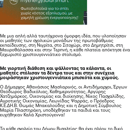
Με μια απλή αλλά ταυτόχρονα όμορφη ιδέα, που υλοποίησαν
οι μαθητές των σχολικών μονάδων της πρωτοβάθμιας
εκπαίδευσης, στη Νιγρίτα, στο Σιτοχώρι, στο Δημητρίτσι, στη
Μαυροθάλασσα και στην Τερπνή, η κάθε πλατεία απόκτησε ένα
ξεχωριστό χριστουγεννιάτικο στολισμό.
Με γιορτινή διάθεση και ψάλλοντας τα κάλαντα, οι
μαθητές στόλισαν τα δέντρα τους και στην συνέχεια
μοιράστηκαν χριστουγεννιάτικα μπισκότα και χυμούς.
Ο Δήμαρχος Αθανάσιος Μασλαρινός, οι Αντιδήμαρχοι, Έργων
Θεόδωρος Βαδικόλιας, Καθημερινότητας, Αργύρης
Χατζημάρκος, Οικονομίας και διοίκησης, Νίκος Πασχαλίδης,
Αγροτικής Οικονομίας, Λεωνίδας Ψαρράς, ο Πρόεδρος
Κ.Ε.ΔΗ.Β. Θωμάς Μπακαλούδης και η Δημοτική Σύμβουλος
Μαρία Πλαστηράκη, υποδέχθηκαν τα παιδιά και τους
ευχήθηκαν Καλά Χριστούγεννα!
Το κάθε σχολείο του Δήμου Βισαλτίας θα έχει πλέον, το δικό